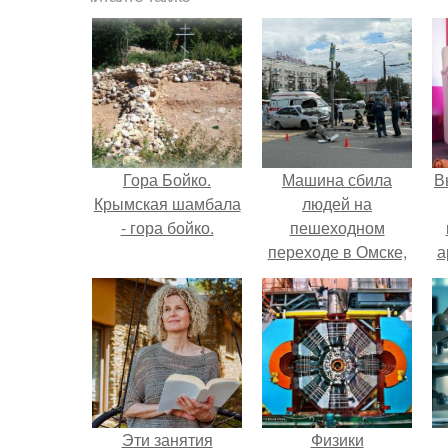
Гора Бойко.
Машина сбила
В
Крымская шамбала
людей на
- гора бойко.
пешеходном
переходе в Омске,
а
пострадали 8
человек.
в
Эти занятия
Физики