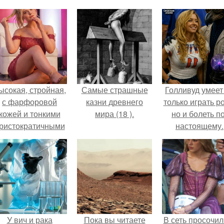
ысокая, стройная,
Самые страшные
Голливуд умеет
с фарфоровой
казни древнего
только играть р
кожей и тонкими
мира (18 ).
но и болеть по
ристократичными
настоящему.
чертами, эль
ыглядит так, будто
сошла с полотна
художника.
У вич и рака
Пока вы читаете
В сеть просочил