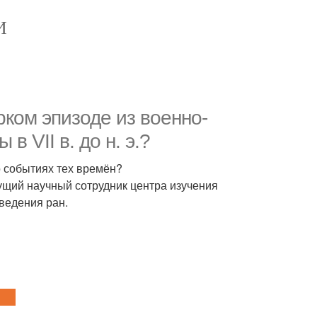
И
рком эпизоде из военно-
в VII в. до н. э.?
о событиях тех времён?
дущий научный сотрудник центра изучения
оведения ран.