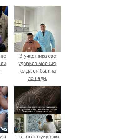
 не
В участника сво
оли,
ударила молния,
-
когда он был на
лошади.
ись
То, что татуировки