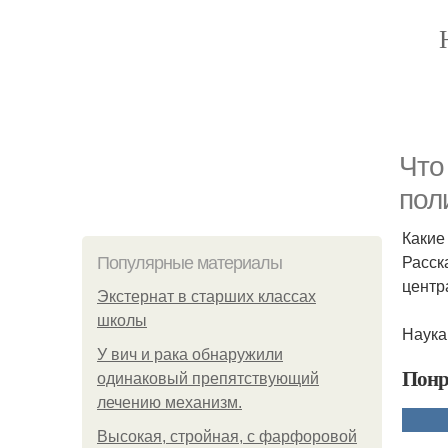
Что
пол
Какие
Расск
Популярные материалы
центр
Экстернат в старших классах
школы
Наук
У вич и рака обнаружили
Понр
одинаковый препятствующий
лечению механизм.
Высокая, стройная, с фарфоровой