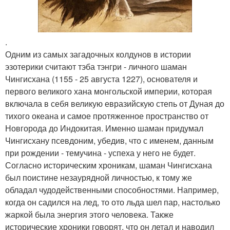
.
Одним из самых загадочных колдунов в истории
эзотерики считают тэба тэнгри - личного шаман
Чингисхана (1155 - 25 августа 1227), основателя и
первого великого хана монгольской империи, которая
включала в себя великую евразийскую степь от Дуная до
тихого океана и самое протяженное пространство от
Новгорода до Индокитая. Именно шаман придумал
Чингисхану псевдоним, убедив, что с именем, данным
при рождении - темучина - успеха у него не будет.
Согласно историческим хроникам, шаман Чингисхана
был поистине незаурядной личностью, к тому же
обладал чудодейственными способностями. Например,
когда он садился на лед, то ото льда шел пар, настолько
жаркой была энергия этого человека. Также
исторические хроники говорят, что он летал и наводил