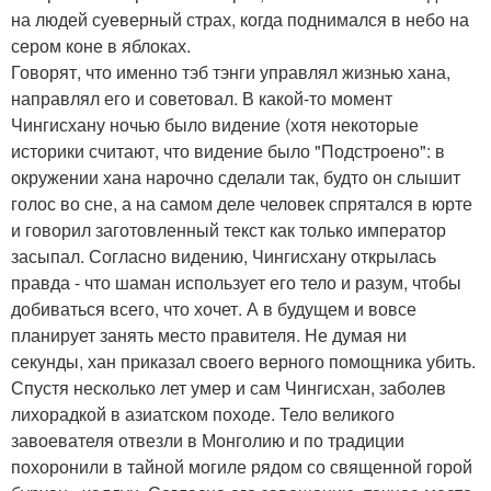
на людей суеверный страх, когда поднимался в небо на
сером коне в яблоках.
Говорят, что именно тэб тэнги управлял жизнью хана,
направлял его и советовал. В какой-то момент
Чингисхану ночью было видение (хотя некоторые
историки считают, что видение было "Подстроено": в
окружении хана нарочно сделали так, будто он слышит
голос во сне, а на самом деле человек спрятался в юрте
и говорил заготовленный текст как только император
засыпал. Согласно видению, Чингисхану открылась
правда - что шаман использует его тело и разум, чтобы
добиваться всего, что хочет. А в будущем и вовсе
планирует занять место правителя. Не думая ни
секунды, хан приказал своего верного помощника убить.
Спустя несколько лет умер и сам Чингисхан, заболев
лихорадкой в азиатском походе. Тело великого
завоевателя отвезли в Монголию и по традиции
похоронили в тайной могиле рядом со священной горой