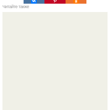
Читайте также
В этой крошечной избушке архитектор все для
комфортной жизни создал.
Опоссум - единственный сумчатый обитатель северной