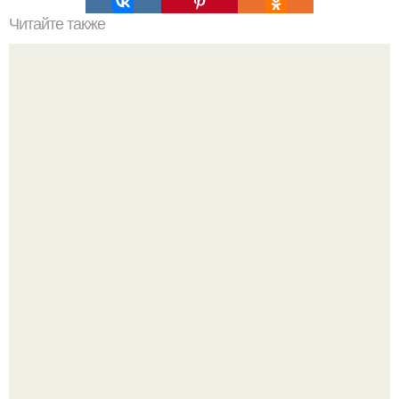
Читайте также
Наука. Кто "Колесо Эмоций изобрел"
Мрачный прогноз о распространении бактериальных
инфекций у детей вышел.