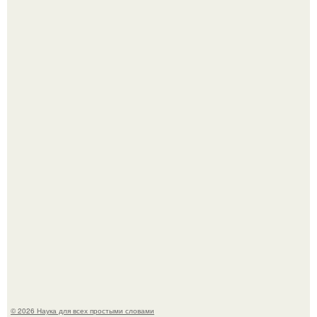
Эти занятия старение мозга замедлили.
В России создали первый плазменный двигатель на
криптоне.
© 2026 Наука для всех простыми словами