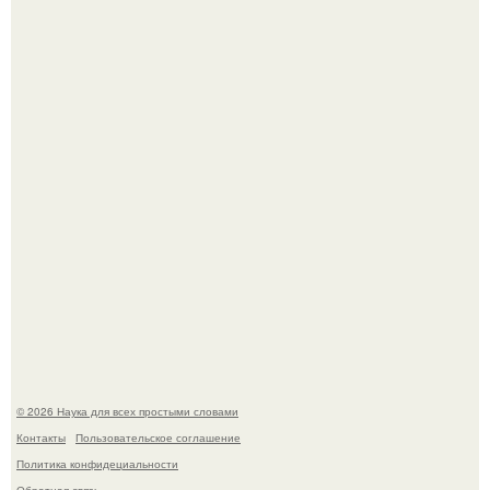
Mуж жену в Москве из-за ревности зарезал.
В сеть просочились свежие кадры со съёмок
киноадаптации "Рапунцель", и всё внимание
моментально оказалось приковано к Тиган крофт.
© 2026 Наука для всех простыми словами
Контакты
Пользовательское соглашение
Политика конфидециальности
Обратная связь