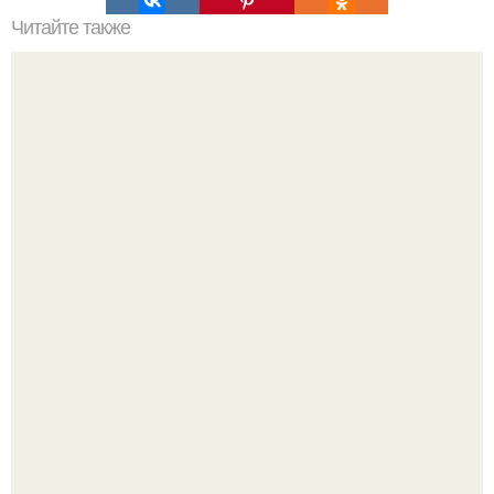
Читайте также
Более миллиона современных американцев генетически
связаны с первыми колонистами: открытие.
Найденный в Алжире марсианский метеорит оказался