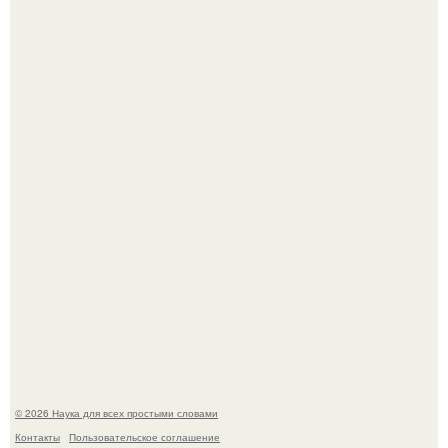
Телескоп "Эйнштейн" заснял гибель звезды в 500 млн
световых лет от земли.
Корейский зонд снял свежий кратер на луне от
столкновения с обломком Falcon 9.
© 2026 Наука для всех простыми словами
Контакты
Пользовательское соглашение