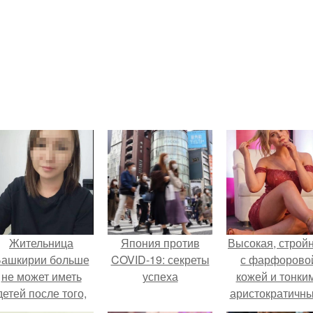
Жительница
Япония против
Высокая, стройн
ашкирии больше
COVID-19: секреты
с фарфорово
не может иметь
успеха
кожей и тонки
детей после того,
аристократичн
ак медики сделали
чертами, эль