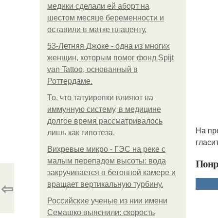
медики сделали ей аборт на
шестом месяце беременности и
оставили в матке плаценту.
53-Летняя Джоке - одна из многих
женщин, которым помог фонд Spijt
van Tattoo, основанный в
Роттердаме.
То, что татуировки влияют на
иммунную систему, в медицине
долгое время рассматривалось
На пр
лишь как гипотеза.
гласи
Вихревые микро - ГЭС на реке с
Понр
малым перепадом высоты: вода
закручивается в бетонной камере и
⇦
вращает вертикальную турбину.
Российские ученые из нии имени
Семашко выяснили: скорость