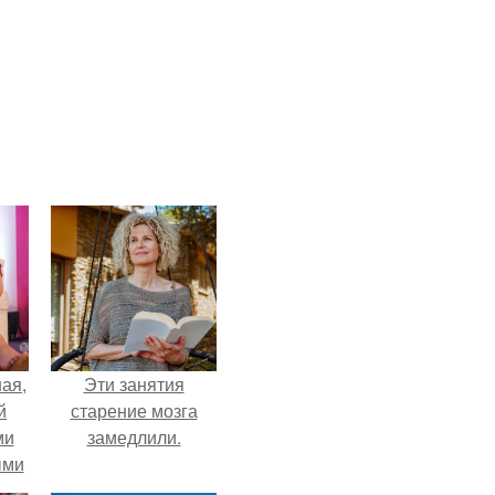
ая,
Эти занятия
й
старение мозга
ми
замедлили.
ыми