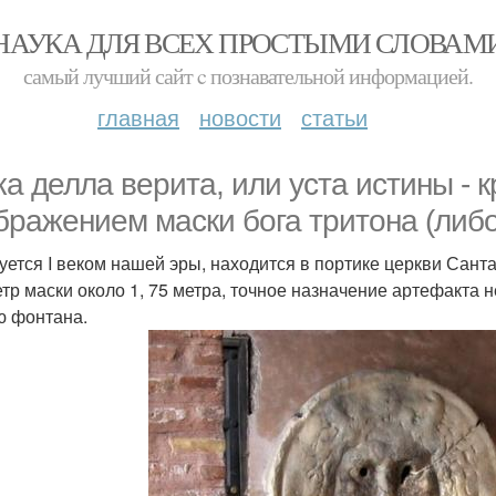
НАУКА ДЛЯ ВСЕХ ПРОСТЫМИ СЛОВАМ
самый лучший сайт c познавательной информацией.
главная
новости
статьи
ка делла верита, или уста истины - 
бражением маски бога тритона (либо
уется I веком нашей эры, находится в портике церкви Санта 
тр маски около 1, 75 метра, точное назначение артефакта 
ю фонтана.