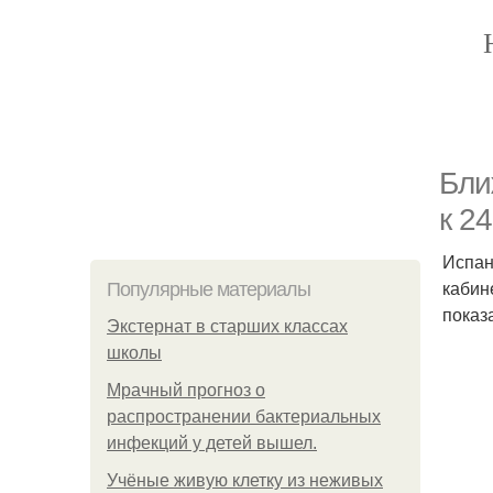
Бли
к 2
Испан
кабин
Популярные материалы
показ
Экстернат в старших классах
школы
Мрачный прогноз о
распространении бактериальных
инфекций у детей вышел.
Учёные живую клетку из неживых