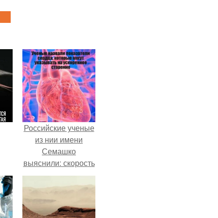
Российские ученые
из нии имени
Семашко
выяснили: скорость
старения напрямую
зависит от
состояния сосудов
и работы сердца.