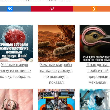
Учёные живую
Земные микробы
Язык дятла -
летку из неживых
на марсе усохнут,
необычный
молекул собрали.
но выживут -
природный
показал
механизм.
эксперимент.