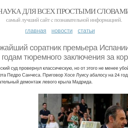
НАУКА ДЛЯ ВСЕХ ПРОСТЫМИ СЛОВАМ
самый лучший сайт c познавательной информацией.
главная
новости
статьи
жайший соратник премьера Испании
4 годам тюремного заключения за ко
ский суд провернул классическую, но от этого не менее уб
ета Педро Санчеса. Приговор Хосе Луису абалосу на 24 года 
ательный демонтаж левого крыла Мадрида.