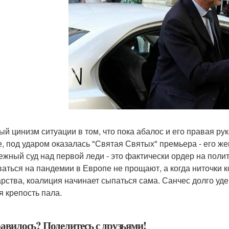
ый цинизм ситуации в том, что пока абалос и его правая р
е, под ударом оказалась "Святая Святых" премьера - его же
ежный суд над первой леди - это фактически ордер на поли
аться на пандемии в Европе не прощают, а когда ниточки 
арства, коалиция начинает сыпаться сама. Санчес долго уде
я крепость пала.
авилось? Поделитесь с друзьями!