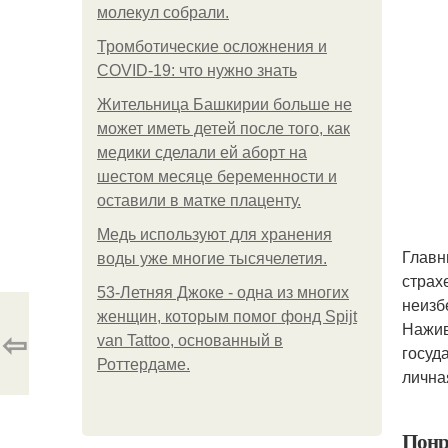
молекул собрали.
Тромботические осложнения и
COVID-19: что нужно знать
Жительница Башкирии больше не
может иметь детей после того, как
медики сделали ей аборт на
шестом месяце беременности и
оставили в матке плаценту.
Медь используют для хранения
Главн
воды уже многие тысячелетия.
страх
53-Летняя Джоке - одна из многих
неизб
женщин, которым помог фонд Spijt
Нажив
⇦
van Tattoo, основанный в
госуд
Роттердаме.
лична
Понр