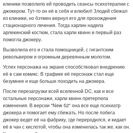
клиники позволило ей проводить сеансы психотерапии с
джокером. Тут-то он её в себя и влюбил! Злодей сбежал
из клиники, но бэтмен вернул его для прохождения
стационарного лечения. Тогда харлин надела
арлекинский костюм, стала харли квинн и первый раз
помогла джокеру.
Вызволила его и стала помощницей, с гигантским
револьвером и огромным деревянным молотом.
Успех персонажа на экране способствовал внедрению
её в сам комикс. В графике её персонаж стал еще
безумнее и еще больше походить на джокера.
После перезагрузки всей вселенной DC, как и все
остальные персонажи, харли квинн претерпела
изменения. В версии "New 52" она все еще психиатр
джокера и помогает ему сбежать. Но после побега
джокер ведет её на фабрику, где переродился, и кидает
её в чан с кислотой, чтобы она изменилась так же, как он.