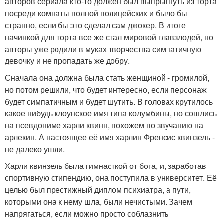
авторов сериала кто-то должен был выпрыгнуть из торта
посреди комнаты полной полицейских и было бы
странно, если бы это сделал сам джокер. В итоге
начинкой для торта все же стал мировой главзлодей, но
авторы уже родили в муках творчества симпатичную
девочку и не пропадать же добру.
Сначала она должна была стать женщиной - громилой,
но потом решили, что будет интересно, если персонаж
будет симпатичным и будет шутить. В головах крутилось
какое нибудь клоунское имя типа колумбины, но сошлись
на псевдониме харли квинн, похожем по звучанию на
арлекин. А настоящее её имя харлин Френсис квинзель -
не далеко ушли.
Харли квинзель была гимнасткой от бога, и, заработав
спортивную стипендию, она поступила в университет. Её
целью был престижный диплом психиатра, а пути,
которыми она к нему шла, были нечистыми. Зачем
напрягаться, если можно просто соблазнить