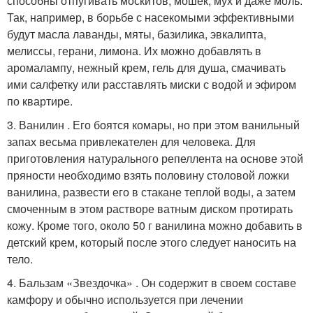
способны отпугивать москитов, мошек, мух и даже моль.
Так, например, в борьбе с насекомыми эффективными
будут масла лаванды, мяты, базилика, эвкалипта,
мелиссы, герани, лимона. Их можно добавлять в
аромалампу, нежный крем, гель для душа, смачивать
ими салфетку или расставлять миски с водой и эфиром
по квартире.
3. Ванилин . Его боятся комары, но при этом ванильный
запах весьма привлекателен для человека. Для
приготовления натурального репеллента на основе этой
пряности необходимо взять половину столовой ложки
ванилина, развести его в стакане теплой воды, а затем
смоченным в этом растворе ватным диском протирать
кожу. Кроме того, около 50 г ванилина можно добавить в
детский крем, который после этого следует наносить на
тело.
4. Бальзам «Звездочка» . Он содержит в своем составе
камфору и обычно используется при лечении