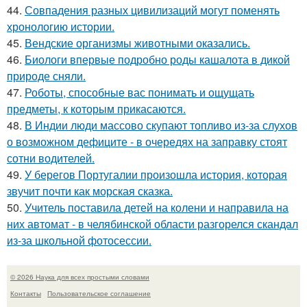
44.
Совпадения разных цивилизаций могут поменять
хронологию истории.
45.
Вендские организмы животными оказались.
46.
Биологи впервые подробно роды кашалота в дикой
природе сняли.
47.
Роботы, способные вас понимать и ощущать
предметы, к которым прикасаются.
48.
В Индии люди массово скупают топливо из-за слухов
о возможном дефиците - в очередях на заправку стоят
сотни водителей.
49.
У берегов Португалии произошла история, которая
звучит почти как морская сказка.
50.
Учитель поставила детей на колени и направила на
них автомат - в челябинской области разгорелся скандал
из-за школьной фотосессии.
© 2026 Наука для всех простыми словами
Контакты
Пользовательское соглашение