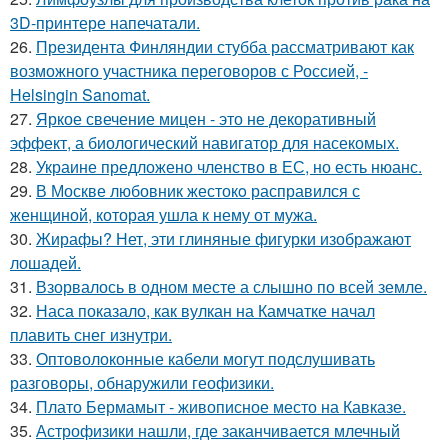
3D-принтере напечатали.
26.
Президента Финляндии стубба рассматривают как
возможного участника переговоров с Россией, -
Helsingin Sanomat.
27.
Яркое свечение мицен - это не декоративный
эффект, а биологический навигатор для насекомых.
28.
Украине предложено членство в ЕС, но есть нюанс.
29.
В Москве любовник жестокo расправился с
женщиной, которая ушла к нему от мужа.
30.
Жирафы? Нет, эти глиняные фигурки изображают
лошадей.
31.
Взорвалось в одном месте а слышно по всей земле.
32.
Наса показало, как вулкан на Камчатке начал
плавить снег изнутри.
33.
Оптоволоконные кабели могут подслушивать
разговоры, обнаружили геофизики.
34.
Плато Бермамыт - живописное место на Кавказе.
35.
Астрофизики нашли, где заканчивается млечный