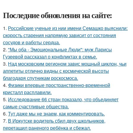
Последние обновления на сайте:
1.
Российские ученые из нии имени Семашко выяснили:
скорость старения напрямую зависит от состояния
сосудов и работы сердца.
2.
"Мы оба - Эмоциональные Люди": муж Ларисы
Гузеевой рассказал о конфликтах в семье.
3.
Над московским регионом завис мощный циклон, чьи
аппетиты отлично видны с космической высоты
благодаря спутникам роскосмоса.
4.
Физики впервые пространственно-временной
кристалл расплавили.
5.
Исследование 66 стран показало, что объединяет
самые счастливые общества.
6.
Тут даже мы не знаем, как комментировать.
7.
В Иркутске водитель сбил двух школьников,
перетащил раненого ребёнка и сбежал.