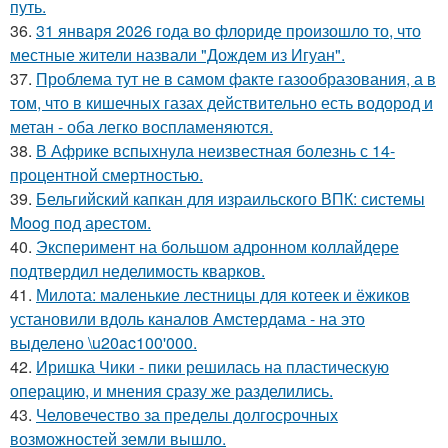
путь.
36.
31 января 2026 года во флориде произошло то, что
местные жители назвали "Дождем из Игуан".
37.
Проблема тут не в самом факте газообразования, а в
том, что в кишечных газах действительно есть водород и
метан - оба легко воспламеняются.
38.
В Африке вспыхнула неизвестная болезнь с 14-
процентной смертностью.
39.
Бельгийский капкан для израильского ВПК: системы
Moog под арестом.
40.
Эксперимент на большом адронном коллайдере
подтвердил неделимость кварков.
41.
Милота: маленькие лестницы для котеек и ёжиков
установили вдоль каналов Амстердама - на это
выделено \u20ac100'000.
42.
Иришка Чики - пики решилась на пластическую
операцию, и мнения сразу же разделились.
43.
Человечество за пределы долгосрочных
возможностей земли вышло.