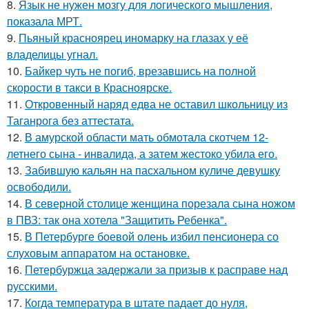
8.
Язык не нужен мозгу для логического мышления,
показала МРТ.
9.
Пьяный красноярец иномарку на глазах у её
владелицы угнал.
10.
Байкер чуть не погиб, врезавшись на полной
скорости в такси в Красноярске.
11.
Откровенный наряд едва не оставил школьницу из
Таганрога без аттестата.
12.
В амурской области мать обмотала скотчем 12-
летнего сына - инвалида, а затем жестоко убила его.
13.
Забившую кальян на пасхальном куличе девушку
освободили.
14.
В северной столице женщина порезала сына ножом
в ПВЗ: так она хотела "Защитить Ребенка".
15.
В Петербурге боевой олень избил пенсионера со
слуховым аппаратом на остановке.
16.
Петербуржца задержали за призыв к расправе над
русскими.
17.
Когда температура в штате падает до нуля,