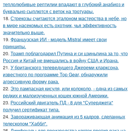
теплолюбивые рептилии впадают в глубокий анабиоз и
буквально сыплются с веток на тротуары.
18.
Стрекозы считаются эталоном мастерства в небе, но
в мире насекомых есть охотник, чья эффективность
значительно выше.
19.
Французская ИИ - модель Mistral имеет свои
принципы.
20.
Трамп поблагодарил Путина и си цзиньпина за то, что
Россия и Китай не вмешались в войну США и Ирана.
21.
У британского телеведущего Джереми кларксона,
известного по программе Top Gear, обнаружили
агрессивную форму рака.
22.
Это пампасная кисуля, или колоколо, - одна из самых
редких и малоизученных кошек южной Америки.
23.
Российский двигатель ПД - 8 для "Суперджета"
получил сертификат типа.
24.
Завораживающая анимация из 5 кадров, сделанных
телескопом "Хаббл".
25.
Лимфоузлы для производства клеток против рака на