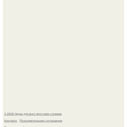
В сеть просочились свежие кадры со съёмок
киноадаптации "Рапунцель", и всё внимание
моментально оказалось приковано к Тиган крофт.
Мистические тайны кельнского собора.
© 2026 Наука для всех простыми словами
Контакты
Пользовательское соглашение