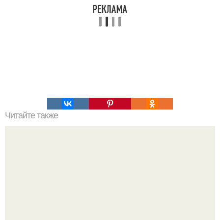
Читайте также
Мифические птицы. В мифологии разных стран большое
место занимают образы птиц.