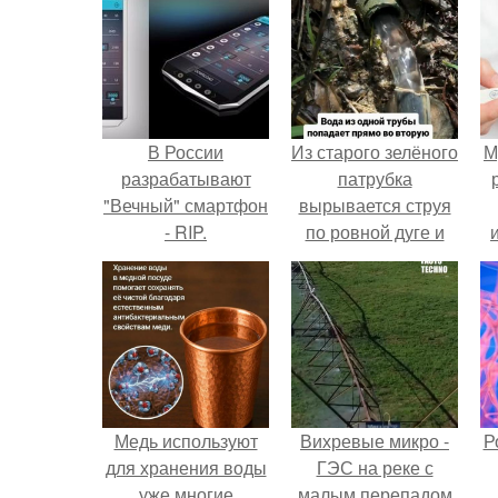
В России
Из старого зелёного
М
разрабатывают
патрубка
"Вечный" смартфон
вырывается струя
- RIP.
по ровной дуге и
точно попадает в
отверстие нижней
трубы.
Медь используют
Вихревые микро -
Р
для хранения воды
ГЭС на реке с
уже многие
малым перепадом