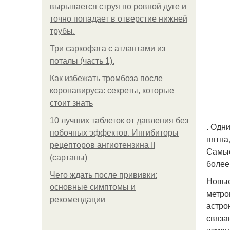
вырывается струя по ровной дуге и
точно попадает в отверстие нижней
трубы.
Три саркофага с атлантами из
поталы (часть 1).
Как избежать тромбоза после
коронавируса: секреты, которые
стоит знать
10 лучших таблеток от давления без
. Одн
побочных эффектов. Ингибиторы
пятна
рецепторов ангиотензина ІІ
Самые
(сартаны)
более
Чего ждать после прививки:
Новые
основные симптомы и
метро
рекомендации
астро
связа