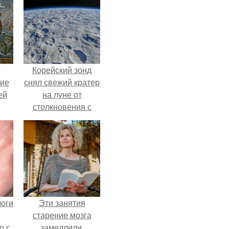
Корейский зонд
кие
снял свежий кратер
ей
на луне от
столкновения с
.
обломком Falcon 9.
логи
Эти занятия
старение мозга
о с
замедлили.