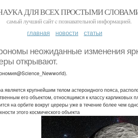
НАУКА ДЛЯ ВСЕХ ПРОСТЫМИ СЛОВАМ
самый лучший сайт c познавательной информацией.
главная
новости
статьи
рономы неожиданные изменения ярк
еры открывают.
рономия@Science_Newworld).
а является крупнейшим телом астероидного пояса, распол
твенным его объектом, относящимся к классу карликовых п
ится на орбите вокруг цереры уже в течение более чем одно
хности этого космического объекта