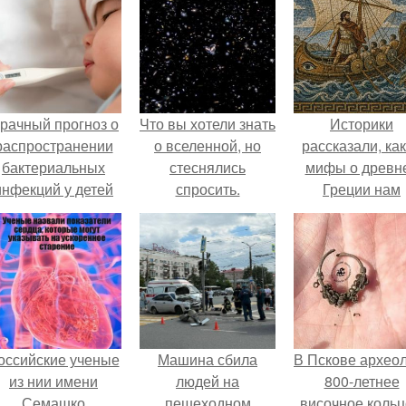
рачный прогноз о
Что вы хотели знать
Историки
распространении
о вселенной, но
рассказали, ка
бактериальных
стеснялись
мифы о древн
инфекций у детей
спросить.
Греции нам
вышел.
навязало кино
оссийские ученые
Машина сбила
В Пскове архео
из нии имени
людей на
800-летнее
Семашко
пешеходном
височное кольц