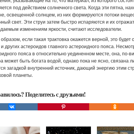
ения, указывающие на то, что материал, из которого состоя
яется под действием солнечного света. Когда эти пятна, на
не, освещенной солнцем, из них формируются потоки веще
чный свет. Эти струи затем быстро испаряются и их отражат
даемым изменениям яркости, считают исследователи.
 образом, если такая трактовка окажется верной, это будет 
 и других астероидов главного астероидного пояса. Несмотр
оидного пояса в относительно уединенном месте, она, по-
а может быть богата водой, однако пока не ясно, связана л
тся загадкой внутренний источник, дающий энергию этим с
ковой планеты.
авилось? Поделитесь с друзьями!