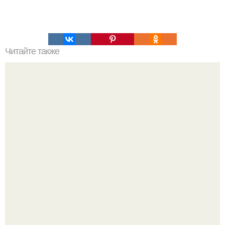
Читайте также
Это невероятное фото было сделано в чернобыле 24
апреля 1997 года.