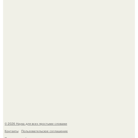
Высокая, стройная, с фарфоровой кожей и тонкими
аристократичными чертами, эль выглядит так, будто
сошла с полотна художника.
Голливуд умеет не только играть роли, но и болеть по-
настоящему.
© 2026 Наука для всех простыми словами
Контакты
Пользовательское соглашение