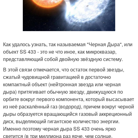
Как удалось узнать, так называемая "Черная Дыра", или
объект SS 433 - это не что иное, как микроквазар,
представляющий собой двойную звёздную систему.
В этой связи отмечается, что остаток первой звезды,
сжатый чудовищной гравитацией в достаточно
компактный объект (нейтронная звезда или черная
дыра) притягивает обычную звезду, движущуюся по
орбите вокруг первого компонента, который высасывает
из неё раскалённый газ (водород), причем вокруг черной
дыры образуется вращающийся газовый аккреционный
диск, выделяющий гигантское количество энергии.
Именно поэтому черная дыра SS 433 очень ярко
светится (в три миллиона раз ярче, чем солнце.