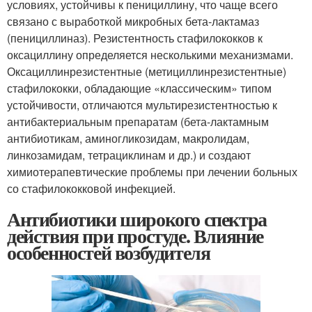
условиях, устойчивы к пенициллину, что чаще всего
связано с выработкой микробных бета-лактамаз
(пенициллиназ). Резистентность стафилококков к
оксациллину определяется несколькими механизмами.
Оксациллинрезистентные (метициллинрезистентные)
стафилококки, обладающие «классическим» типом
устойчивости, отличаются мультирезистентностью к
антибактериальным препаратам (бета-лактамным
антибиотикам, аминогликозидам, макролидам,
линкозамидам, тетрациклинам и др.) и создают
химиотерапевтические проблемы при лечении больных
со стафилококковой инфекцией.
Антибиотики широкого спектра
действия при простуде. Влияние
особенностей возбудителя