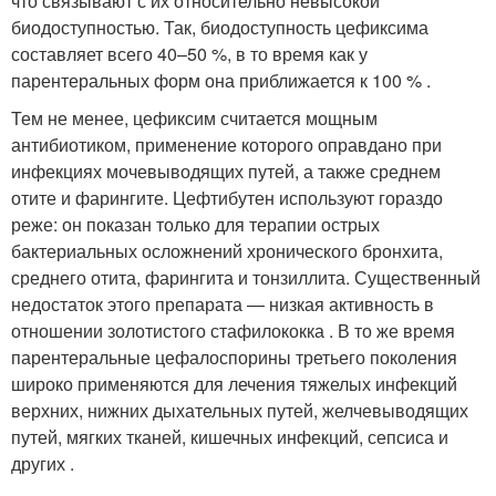
что связывают с их относительно невысокой
биодоступностью. Так, биодоступность цефиксима
составляет всего 40–50 %, в то время как у
парентеральных форм она приближается к 100 % .
Тем не менее, цефиксим считается мощным
антибиотиком, применение которого оправдано при
инфекциях мочевыводящих путей, а также среднем
отите и фарингите. Цефтибутен используют гораздо
реже: он показан только для терапии острых
бактериальных осложнений хронического бронхита,
среднего отита, фарингита и тонзиллита. Существенный
недостаток этого препарата — низкая активность в
отношении золотистого стафилококка . В то же время
парентеральные цефалоспорины третьего поколения
широко применяются для лечения тяжелых инфекций
верхних, нижних дыхательных путей, желчевыводящих
путей, мягких тканей, кишечных инфекций, сепсиса и
других .