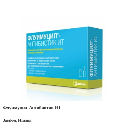
Флуимуцил-Антибиотик ИТ
Замбон, Италия