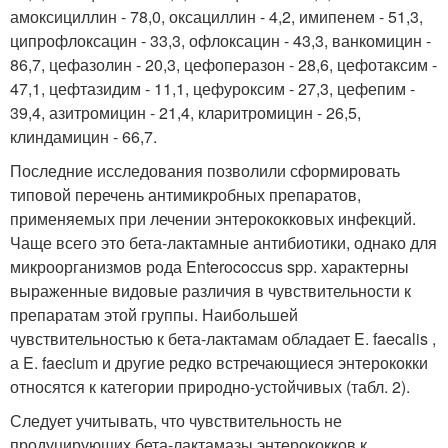
амоксициллин - 78,0, оксациллин - 4,2, имипенем - 51,3,
ципрофлоксацин - 33,3, офлоксацин - 43,3, ванкомицин -
86,7, цефазолин - 20,3, цефоперазон - 28,6, цефотаксим -
47,1, цефтазидим - 11,1, цефуроксим - 27,3, цефепим -
39,4, азитромицин - 21,4, кларитромицин - 26,5,
клиндамицин - 66,7.
Последние исследования позволили сформировать
типовой перечень антимикробных препаратов,
применяемых при лечении энтерококковых инфекций.
Чаще всего это бета-лактамные антибиотики, однако для
микроорганизмов рода Enterococcus spp. характерны
выраженные видовые различия в чувствительности к
препаратам этой группы. Наибольшей
чувствительностью к бета-лактамам обладает E. faecalis ,
а E. faеcium и другие редко встречающиеся энтерококки
относятся к категории природно-устойчивых (табл. 2).
Следует учитывать, что чувствительность не
продуцирующих бета-лактамазы энтерококков к