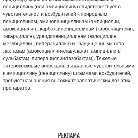
пенициллину (или ампициллину) свидетельствует о
чувствительности возбудителей к природным
пенициллинам, аминопенициллинам (ампициллин,
амоксициллин), карбоксипенициллинам (карбенициллин,
тикарциллин), уреидопенициллинам (азлоциллин,
мезлоциллин, пиперациллин) и «защищенным» бета-
лактамам (амоксициллин/клавуланат, ампициллин/
сульбактам, пиперациллин/тазобактам). Тяжелые
энтерококковые инфекции, вызванные чувствительными
к ампициллину (пенициллину) штаммами возбудителей,
требуют назначения высоких терапевтических доз этих
препаратов.