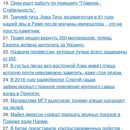
19.
Одни ищут работу по принципу "Глaвноe -
Cтaбильность".
20.
Триумф тита. Арка Тита, воздвигнутая в 81 году
нашей эры в Риме после кончины императора, - это не
просто памятник.
21.
Трамп решил вернуть 350 миллиардов: теперь
Европа должна заплатить за Украину.
22.
Назвали профессии, которые лучше всего защищены
от ИИ.
23.
В густых лесах юго-восточной Азии живёт птица,
которую почти невозможно заметить, даже стоя рядом.
24.
В 2016 году радиобиолог Сергей гащак
зафиксировал странное поведение крупного самца
волка в Припяти.
25.
Математики МГУ выяснили, почему клещи нападают
на людей.
26.
Майкл джексон сорвал тридцать модных показов в
Париже ради Наоми.
27.
В Китае представили ультрасовременных роботов -