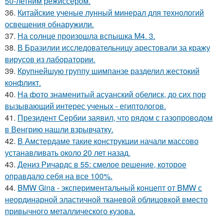
50-летним режиссёром.
36.
Китайские ученые лунный минерал для технологий
освещения обнаружили.
37.
На солнце произошла вспышка M4. 3.
38.
В Бразилии исследовательницу арестовали за кражу
вирусов из лаборатории.
39.
Крупнейшую группу шимпанзе разделил жестокий
конфликт.
40.
На фото знаменитый асуанский обелиск, до сих пор
вызывающий интерес ученых - египтологов.
41.
Президент Сербии заявил, что рядом с газопроводом
в Венгрию нашли взрывчатку.
42.
В Амстердаме такие конструкции начали массово
устанавливать около 20 лет назад.
43.
Дениз Ричардс в 55: смелое решение, которое
оправдало себя на все 100%.
44.
BMW Gina - экспериментальный концепт от BMW с
неординарной эластичной тканевой облицовкой вместо
привычного металлического кузова.