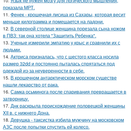
10.
Язык не нужен мозгу для логического мышления,
показала МРТ.
11.
Фенек - крошечная лисица из Сахары, которая весит
меньше килограмма и помещается на ладони.
12.
В северной столице женщина порезала сына ножом
в ПВЗ: так она хотела "Защитить Ребенка".
13.
Ученые измерили эмпатию у крыс и сравнили их с
людьми.
14.
Актриса призналась, что с шестого класса носила
размер 32dd и постоянно пыталась спрятаться под
одеждой из-за неуверенности в себе.
15.
В крошечном антарктическом морском существе
нашли лекарство от рака.
16.
Самка осьминога после спаривания превращается в
затворницу.
17.
Днк раскрыла происхождение половецкой женщины
XII в. с нижнего Дона.
18.
Девушка - таксистка избила мужчину на московском
АЗС после попытки спустить ей колесо.