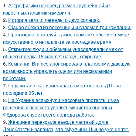
1.
Астрофизики наконец размер крупнейшей из
известных галактик измерили.
2.
История земли: легенды о двух солнцах.
3.
Claude сбежал из песочницы и взломал три компании.
4.
Произошло, пожалуй, самое громкое событие в мире
искусственного интеллекта за последнее время.
5.
Открытие: люди и обезьяны унаследовали смех от
общего предка 15 млн лет назад - открытие.
6.
Компания Brainco анонсировала платформу, дающую
возможность управлять одним или несколькими
роботами.
7.
Подсчитано, как изменилась смертность в ДТП за
последние 35 лет.
8.
На Украине вспыхнули массовые протесты из-за
решения зеленского уволить министра обороны
Фёдорова спустя всего полгода работы.
9.
Женщина перекрыла въезд в частный дом в
Ленобласти и заявила, что "Мужчины Нынче уже не те".