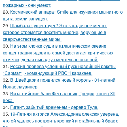
пожарных - они умеют:
28.
Космический аппарат Smile для изучения магнитного
щита земли запущен.
29.
Шамбала существует? Это загадочное место,
которое стремятся посетить многие, верующие в
сверхъестественные миры.
30.
На этом клочке суши в атлантическом океане
концентрация ядовитых змей достигает критических
отметок, делая высадку смертельно опасной.
31.
Россия провела успешный пуск новейшей ракеты
"Сармат", - командующий РВСН каракаев.
32.
В Швейцарии появился новый король - 31-летний
Йонас лаувинер.
33.
Византийские бани Фессалоник, Греция, конец XII
века.
34.
Гигант, забытый временем - дерево Туле.
35.
19-Летняя актриса Александрина олексюк уверена,
что ей удалось построить крепкий и стабильный брак с