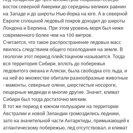
восток северной Америки до середины великих равнин
на Западе и до широты Нью-йорка на юге. А в северной
Европе сплошной ледовый покров доходил до широты
Лондона и Берлина. При этом уровень моря был ниже
современного более чем на 100 метров.
Считается, что такое распространение ледовых масс
явилось следствием общего похолодания на земле. В
геологии этот период плейстоценом называется. Тогда
вся территория Сибири, вплоть до побережья
ледовитого океана и Аляски, была свободна ото льда, и
на ней во множестве обитали разнообразные животные
- мамонты, северные олени, шерстистые носороги,
пещерные медведи и многие другие. Значит, климат
Сибири был тогда достаточно мягким.
В тот же период в южном полушарии на территории
Австралии и новой Зеландии громоздились ледники,
зато на значительной части Антарктиды, примыкающей к
атлантическому побережью, лед отсутствовал, и климат