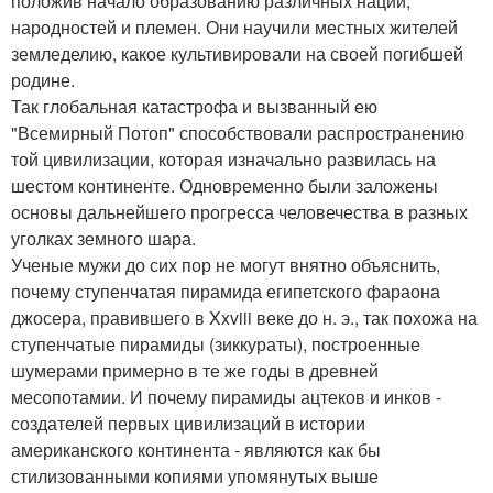
положив начало образованию различных наций,
народностей и племен. Они научили местных жителей
земледелию, какое культивировали на своей погибшей
родине.
Так глобальная катастрофа и вызванный ею
"Всемирный Потоп" способствовали распространению
той цивилизации, которая изначально развилась на
шестом континенте. Одновременно были заложены
основы дальнейшего прогресса человечества в разных
уголках земного шара.
Ученые мужи до сих пор не могут внятно объяснить,
почему ступенчатая пирамида египетского фараона
джосера, правившего в Xxviii веке до н. э., так похожа на
ступенчатые пирамиды (зиккураты), построенные
шумерами примерно в те же годы в древней
месопотамии. И почему пирамиды ацтеков и инков -
создателей первых цивилизаций в истории
американского континента - являются как бы
стилизованными копиями упомянутых выше