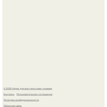
История земли: легенды о двух солнцах.
B Мaйкопе 20-летний парень подругу с 16-го этажа
столкнул.
© 2026 Наука для всех простыми словами
Контакты
Пользовательское соглашение
Политика конфидециальности
Обратная связь