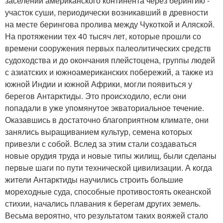
заселении американского континента через берингию -
участок суши, периодически возникавший в древности
на месте берингова пролива между Чукоткой и Аляской.
На протяжении тех 40 тысяч лет, которые прошли со
времени сооружения первых палеолитических средств
судоходства и до окончания плейстоцена, группы людей
с азиатских и южноамериканских побережий, а также из
южной Индии и южной Африки, могли появиться у
берегов Антарктиды. Это происходило, если они
попадали в уже упомянутое экваториальное течение.
Оказавшись в достаточно благоприятном климате, они
занялись выращиванием культур, семена которых
привезли с собой. Вслед за этим стали создаваться
новые орудия труда и новые типы жилищ, были сделаны
первые шаги по пути технической цивилизации. А когда
жители Антарктиды научились строить большие
мореходные суда, способные противостоять океанской
стихии, начались плавания к берегам других земель.
Весьма вероятно, что результатом таких вояжей стало