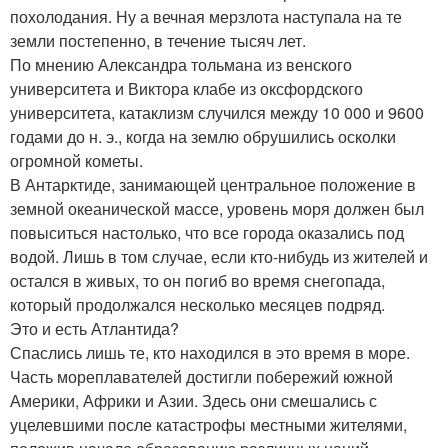
похолодания. Ну а вечная мерзлота наступала на те
земли постепенно, в течение тысяч лет.
По мнению Александра тольмана из венского
университета и Виктора клабе из оксфордского
университета, катаклизм случился между 10 000 и 9600
годами до н. э., когда на землю обрушились осколки
огромной кометы.
В Антарктиде, занимающей центральное положение в
земной океанической массе, уровень моря должен был
повыситься настолько, что все города оказались под
водой. Лишь в том случае, если кто-нибудь из жителей и
остался в живых, то он погиб во время снегопада,
который продолжался несколько месяцев подряд.
Это и есть Атлантида?
Спаслись лишь те, кто находился в это время в море.
Часть мореплавателей достигли побережий южной
Америки, Африки и Азии. Здесь они смешались с
уцелевшими после катастрофы местными жителями,