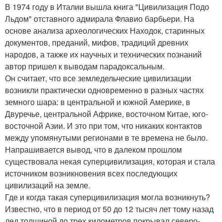
В 1974 году в Италии вышла книга "Цивилизация Подо
Льдом" отставного адмирала Флавио барбьери. На
основе анализа археологических Находок, старинных
документов, преданий, мифов, традиций древних
народов, а также их научных и технических познаний
автор пришел к выводам парадоксальным.
Он считает, что все земледельческие цивилизации
возникли практически одновременно в разных частях
земного шара: в центральной и южной Америке, в
Двуречье, центральной Африке, восточном Китае, юго-
восточной Азии. И это при том, что никаких контактов
между упомянутыми регионами в те времена не было.
Напрашивается вывод, что в далеком прошлом
существовала некая суперцивилизация, которая и стала
источником возникновения всех последующих
цивилизаций на земле.
Где и когда такая суперцивилизация могла возникнуть?
Известно, что в период от 50 до 12 тысяч лет тому назад
лед толщиной до трех километров покрывал северо-