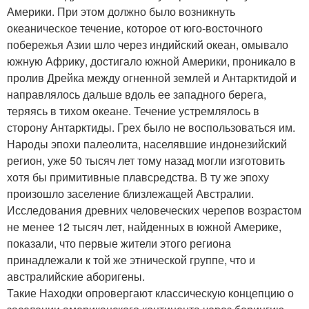
Америки. При этом должно было возникнуть
океаническое течение, которое от юго-восточного
побережья Азии шло через индийский океан, омывало
южную Африку, достигало южной Америки, проникало в
пролив Дрейка между огненной землей и Антарктидой и
направлялось дальше вдоль ее западного берега,
теряясь в тихом океане. Течение устремлялось в
сторону Антарктиды. Грех было не воспользоваться им.
Народы эпохи палеолита, населявшие индонезийский
регион, уже 50 тысяч лет тому назад могли изготовить
хотя бы примитивные плавсредства. В ту же эпоху
произошло заселение близлежащей Австралии.
Исследования древних человеческих черепов возрастом
не менее 12 тысяч лет, найденных в южной Америке,
показали, что первые жители этого региона
принадлежали к той же этнической группе, что и
австралийские аборигены.
Такие Находки опровергают классическую концепцию о