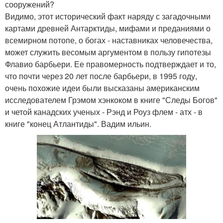
сооружений?
Видимо, этот исторический факт наряду с загадочными
картами древней Антарктиды, мифами и преданиями о
всемирном потопе, о богах - наставниках человечества,
может служить весомым аргументом в пользу гипотезы
Флавио барбьери. Ее правомерность подтверждает и то,
что почти через 20 лет после барбьери, в 1995 году,
очень похожие идеи были высказаны американским
исследователем Грэмом хэнкоком в книге "Следы Богов"
и четой канадских ученых - Рэнд и Роуз флем - атх - в
книге "конец Атлантиды". Вадим ильин.