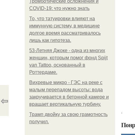
Тромботические осложнения и
COVID-19: что нужно знать
То, что татуировки влияют на
иммунную систему, в медицине
долгое время рассматривалось
лишь как гипотеза.
53-Летняя Джоке - одна из многих
женщин, которым помог фонд Spijt
van Tattoo, основанный в
Роттердаме.
Вихревые микро - ГЭС на реке с
малым перепадом высоты: вода
⇦
закручивается в бетонной камере и
вращает вертикальную турбину.
.
Трамп двойку за свою грамотность
получил.
Понр