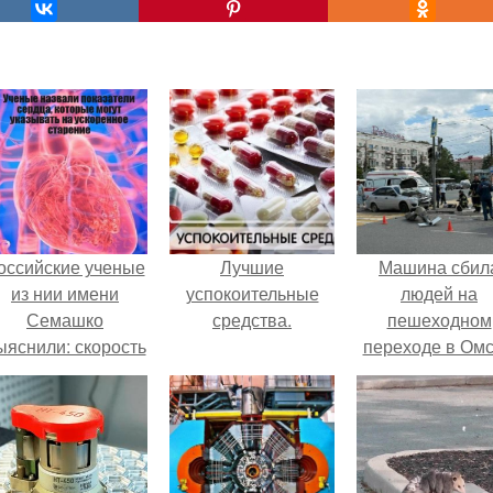
оссийские ученые
Лучшие
Машина сбил
из нии имени
успокоительные
людей на
Семашко
средства.
пешеходном
ыяснили: скорость
переходе в Омс
тарения напрямую
пострадали 
зависит от
человек.
остояния сосудов
и работы сердца.