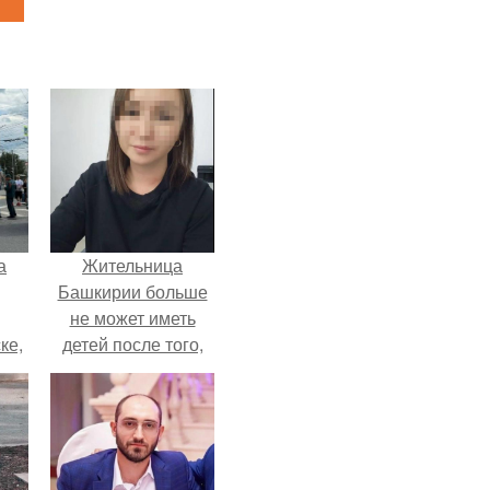
а
Жительница
Башкирии больше
не может иметь
ке,
детей после того,
8
как медики сделали
ей аборт на шестом
месяце
беременности и
оставили в матке