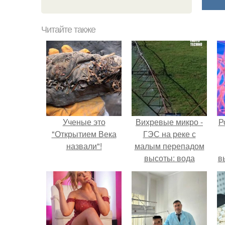
Читайте также
Ученые это
Вихревые микро -
Р
"Открытием Века
ГЭС на реке с
назвали"!
малым перепадом
высоты: вода
в
закручивается в
с
бетонной камере и
вращает
с
вертикальную
турбину.