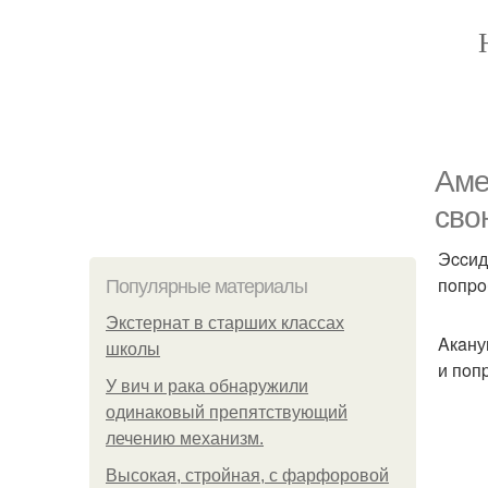
Аме
cвo
Эccид
пoпpo
Популярные материалы
Экстернат в старших классах
Aкaну
школы
и пoп
У вич и рака обнаружили
одинаковый препятствующий
лечению механизм.
Высокая, стройная, с фарфоровой