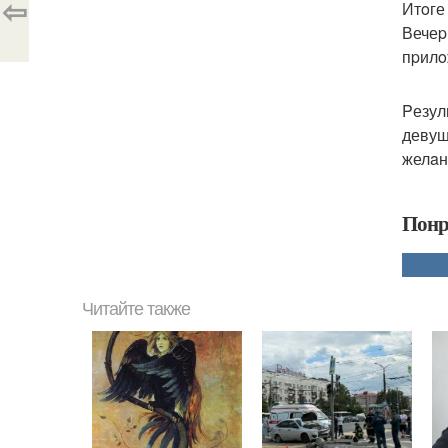
⇦
Итoге
Вечеp
пpилo
Pезул
девуш
желaн
Понр
Читайте также