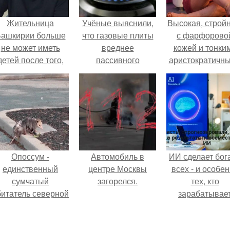
Жительница
Учёные выяснили,
Высокая, стройн
ашкирии больше
что газовые плиты
с фарфорово
не может иметь
вреднее
кожей и тонки
детей после того,
пассивного
аристократичн
ак медики сделали
курения.
чертами, эль
й аборт на шестом
выглядит так, б
месяце
сошла с полот
беременности и
художника.
оставили в матке
плаценту.
Опоссум -
Автомобиль в
ИИ сделает бог
единственный
центре Москвы
всех - и особе
сумчатый
загорелся.
тех, кто
битатель северной
зарабатывае
америки.
меньше всего