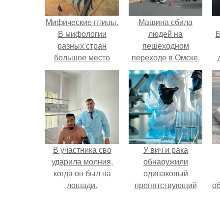
Мифические птицы.
Машина сбила
В мифологии
людей на
Б
разных стран
пешеходном
большое место
переходе в Омске,
занимают образы
пострадали 8
к
птиц.
человек.
е
В участника сво
У вич и рака
ударила молния,
обнаружили
когда он был на
одинаковый
лошади.
препятствующий
о
лечению механизм.