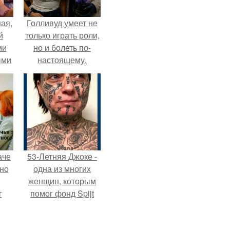
ая,
Голливуд умеет не
й
только играть роли,
ми
но и болеть по-
ыми
настоящему.
удто
на
аче
53-Летняя Джоке -
нно
одна из многих
женщин, которым
т
помог фонд Spijt
.
van Tattoo,
основанный в