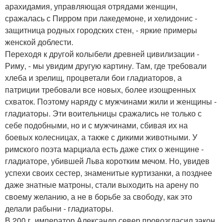
арахидамия, управляющая отрядами женщин,
сражалась с Пирром при лакедемоне, и хелидонис -
защитница родных городских стен, - яркие примеры
женской доблести.
Переходя к другой колыбели древней цивилизации -
Риму, - мы увидим другую картину. Там, где требовали
хлеба и зрелищ, процветали бои гладиаторов, а
патриции требовали все новых, более изощренных
схваток. Поэтому наряду с мужчинами жили и женщины -
гладиаторы. Эти воительницы сражались не только с
себе подобными, но и с мужчинами, сбивая их на
боевых колесницах, а также с дикими животными. У
римского поэта марциала есть даже стих о женщине -
гладиаторе, убившей Льва коротким мечом. Но, увидев
успехи своих сестер, знаменитые куртизанки, а позднее
даже знатные матроны, стали выходить на арену по
своему желанию, а не в борьбе за свободу, как это
делали рабыни - гладиаторы.
В 200 г. император Александр север провозгласил закон,