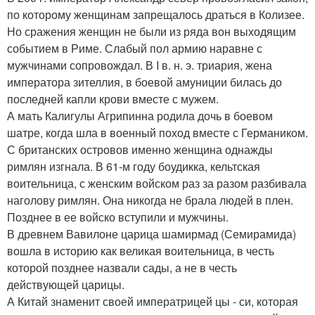
по которому женщинам запрещалось драться в Колизее.
Но сражения женщин не были из ряда вон выходящим
событием в Риме. Слабый пол армию наравне с
мужчинами сопровождал. В I в. н. э. триария, жена
императора зителлия, в боевой амуниции билась до
последней капли крови вместе с мужем.
А мать Калигулы Агрипинна родила дочь в боевом
шатре, когда шла в военный поход вместе с Германиком.
С британских островов именно женщина однажды
римлян изгнала. В 61-м году боудикка, кельтская
воительница, с женским войском раз за разом разбивала
наголову римлян. Она никогда не брала людей в плен.
Позднее в ее войско вступили и мужчины.
В древнем Вавилоне царица шамирмад (Семирамида)
вошла в историю как великая воительница, в честь
которой позднее назвали сады, а не в честь
действующей царицы.
А Китай знаменит своей императрицей цы - си, которая