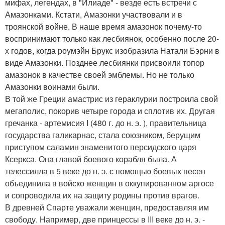
мифах, легендах, в "Илиаде" - везде есть встречи с
Амазонками. Кстати, Амазонки участвовали и в
троянской войне. В наше время амазонок почему-то
воспринимают только как лесбиянок, особенно после 20-
х годов, когда роумэйн Брукс изобразила Натали Бэрни в
виде Амазонки. Позднее лесбиянки присвоили топор
амазонок в качестве своей эмблемы. Но не только
Амазонки воинами были.
В той же Греции амастрис из гераклурии построила свой
мегаполис, покорив четыре города и сплотив их. Другая
гречанка - артемисия I (480 г. до н. э. ), правительница
государства галикарнас, стала союзником, берущим
приступом саламин знаменитого персидского царя
Ксеркса. Она главой боевого корабля была. А
телессилла в 5 веке до н. э. с помощью боевых песен
объединила в войско женщин в оккупированном аргосе
и сопроводила их на защиту родины против врагов.
В древней Спарте уважали женщин, предоставляя им
свободу. Например, две принцессы в III веке до н. э. -