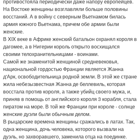
противостояла периодически даже напору европейцев.
На Востоке женщины возглавляли больше половины
восстаний. А в войну с северным Вьетнамом билась
армия южного Вьетнама, причем обе армии были
женские.
В XIX веке в Африке женский батальон охранял короля в
дагомее, а в Нигерии король открыто восхищался
своими телохранительницами - воинами.
Самой же знаменитой женщиной средневековья,
национальной гордостью Франции является Жанна
д'Арк, освободительница родной земли. В этой же стране
жила небезызвестная Жанна де беллевиль, которая
восстала против короля, а также убийц своего мужа, и,
приняв в помощь от английского короля 3 корабля, стала
пиратом на море. В той же Франции при короле - солнце
женские дуэли были обычным делом.
В рыцарские времена женщины сражались в латах. Так,
одна женщина, дочь человека, которого вызвали на
дуэль, но захворавшего, заменила отца на поединке.