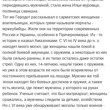
переодевшись мужчиной, стала жена Ильи муромца,
поляница савишна.
Тот же Геродот рассказывал о сарматских женщинах -
воительницах, которых греки называли иорпаты -
мужеубийцы. Жили они на территории современных
России и Украины, особенно в Причерноморье. Их - то
историк и назвал Амазонками. С VI по IV века до н. э.
находят много могил, где женщины нашли покой в
полной боевой амуниции, с оружием, а некоторые из них
были сильно ранены, в их телах остались даже остатки
стрел. Одну из них, 14-летнюю, нашли также с оружием,
но уже в этом возрасте ее ноги были искривлены от
постоянного пребывания на лошади. Мужчин же той
эпохи находят без боевых доспехов и оружия, а также
есть могила, где лежит мужчина, у которого на руках
ребенок. Ученые считают, что был матриархат, женщины
сражались, а мужчины следили за детьми, хозяйством.
Но с VI века уже обнаруживают могилы только воинов -