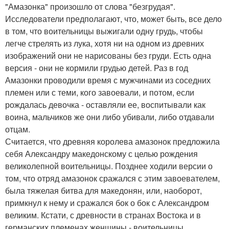
"Амазонка" произошло от слова "безгрудая".
Исследователи предполагают, что, может быть, все дело
в том, что воительницы выжигали одну грудь, чтобы
легче стрелять из лука, хотя ни на одном из древних
изображений они не нарисованы без груди. Есть одна
версия - они не кормили грудью детей. Раз в год
Амазонки проводили время с мужчинами из соседних
племен или с теми, кого завоевали, и потом, если
рождалась девочка - оставляли ее, воспитывали как
воина, мальчиков же они либо убивали, либо отдавали
отцам.
Считается, что древняя королева амазонок предложила
себя Александру македонскому с целью рождения
великолепной воительницы. Позднее ходили версии о
том, что отряд амазонок сражался с этим завоевателем,
была тяжелая битва для македонян, или, наоборот,
примкнул к нему и сражался бок о бок с Александром
великим. Кстати, с древности в странах Востока и в
германских племенах женщины - воительницы