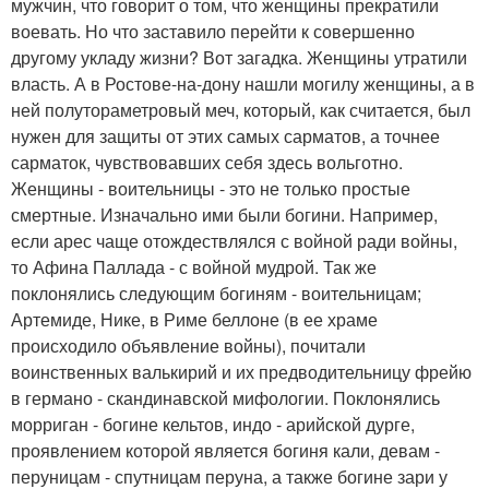
мужчин, что говорит о том, что женщины прекратили
воевать. Но что заставило перейти к совершенно
другому укладу жизни? Вот загадка. Женщины утратили
власть. А в Ростове-на-дону нашли могилу женщины, а в
ней полутораметровый меч, который, как считается, был
нужен для защиты от этих самых сарматов, а точнее
сарматок, чувствовавших себя здесь вольготно.
Женщины - воительницы - это не только простые
смертные. Изначально ими были богини. Например,
если арес чаще отождествлялся с войной ради войны,
то Афина Паллада - с войной мудрой. Так же
поклонялись следующим богиням - воительницам;
Артемиде, Нике, в Риме беллоне (в ее храме
происходило объявление войны), почитали
воинственных валькирий и их предводительницу фрейю
в германо - скандинавской мифологии. Поклонялись
морриган - богине кельтов, индо - арийской дурге,
проявлением которой является богиня кали, девам -
перуницам - спутницам перуна, а также богине зари у