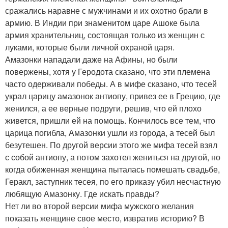
сражались наравне с мужчинами и их охотно брали в
армию. В Индии при знаменитом царе Ашоке была
армия хранительниц, состоящая только из женщин с
луками, которые были личной охраной царя.
Амазонки нападали даже на Афины, но были
повержены, хотя у Геродота сказано, что эти племена
часто одерживали победы. А в мифе сказано, что тесей
украл царицу амазонок антиопу, привез ее в Грецию, где
женился, а ее верные подруги, решив, что ей плохо
живется, пришли ей на помощь. Кончилось все тем, что
царица погибла, Амазонки ушли из города, а тесей был
безутешен. По другой версии этого же мифа тесей взял
с собой антиопу, а потом захотел жениться на другой, но
когда обиженная женщина пыталась помешать свадьбе,
Геракл, заступник тесея, по его приказу убил несчастную
любящую Амазонку. Где искать правды?
Нет ли во второй версии мифа мужского желания
показать женщине свое место, извратив историю? В