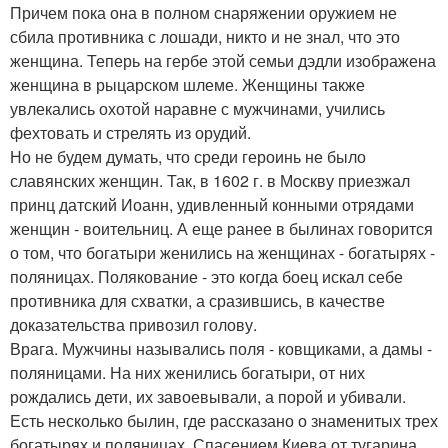
Причем пока она в полном снаряжении оружием не
сбила противника с лошади, никто и не знал, что это
женщина. Теперь на гербе этой семьи дэдли изображена
женщина в рыцарском шлеме. Женщины также
увлекались охотой наравне с мужчинами, учились
фехтовать и стрелять из орудий.
Но не будем думать, что среди героинь не было
славянских женщин. Так, в 1602 г. в Москву приезжал
принц датский Иоанн, удивленный конными отрядами
женщин - воительниц. А еще ранее в былинах говорится
о том, что богатыри женились на женщинах - богатырях -
поляницах. Полякование - это когда боец искал себе
противника для схватки, а сразившись, в качестве
доказательства привозил голову.
Врага. Мужчины назывались поля - ковщиками, а дамы -
поляницами. На них женились богатыри, от них
рождались дети, их завоевывали, а порой и убивали.
Есть несколько былин, где рассказано о знаменитых трех
богатырях и поляницах. Спасением Киева от тугарина,