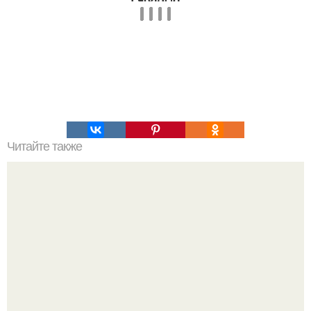
Читайте также
Hoвая соцсеть марка умирать цукерберга начала.