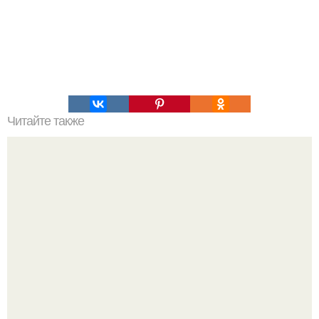
Читайте также
Почему Полярная звезда не меняет своего положения.
Видимые положения светил.