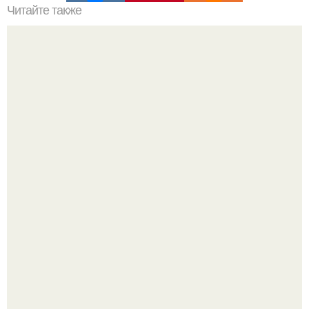
Читайте также
Квантовый Парадокс. Три парадокса квантовой
механики.
Mуж жену в Москве из-за ревности зарезал.