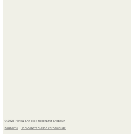
B Мaйкопе 20-летний парень подругу с 16-го этажа
столкнул.
Биохимики нашли способ продлить срок хранения мяса
без заморозки.
© 2026 Наука для всех простыми словами
Контакты
Пользовательское соглашение