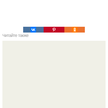
Читайте также
Откуда появилась кукуруза. Как на Земле появилась
кукуруза?