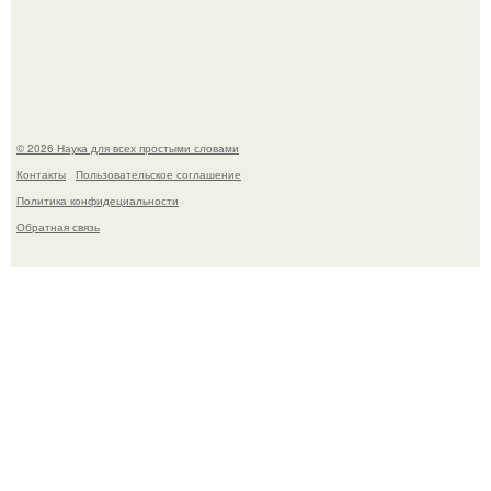
Мистические тайны кельнского собора.
© 2026 Наука для всех простыми словами
Контакты
Пользовательское соглашение
Политика конфидециальности
Обратная связь