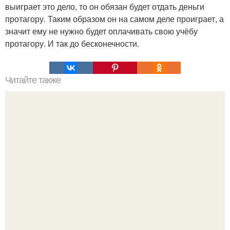
выиграет это дело, то он обязан будет отдать деньги
протагору. Таким образом он на самом деле проиграет, а
значит ему не нужно будет оплачивать свою учёбу
протагору. И так до бесконечности.
Читайте также
Он был ее первой любовью в школе, она сходила с ума
по нему, писала стихи и мечтала о нем несколько лет.