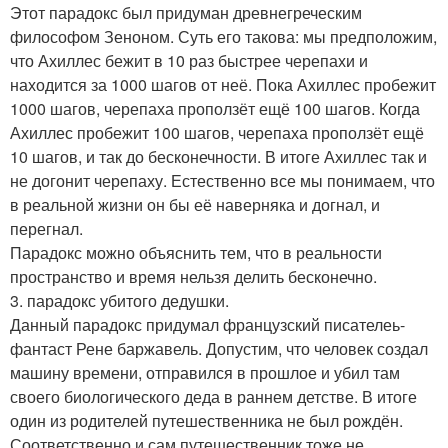
Этот парадокс был придуман древнегреческим
философом Зеноном. Суть его такова: мы предположим,
что Ахиллес бежит в 10 раз быстрее черепахи и
находится за 1000 шагов от неё. Пока Ахиллес пробежит
1000 шагов, черепаха проползёт ещё 100 шагов. Когда
Ахиллес пробежит 100 шагов, черепаха проползёт ещё
10 шагов, и так до бесконечности. В итоге Ахиллес так и
не догонит черепаху. Естественно все мы понимаем, что
в реальной жизни он бы её наверняка и догнал, и
перегнал.
Парадокс можно объяснить тем, что в реальности
пространство и время нельзя делить бесконечно.
3. парадокс убитого дедушки.
Данный парадокс придумал французский писателеь-
фантаст Рене баржавель. Допустим, что человек создал
машину времени, отправился в прошлое и убил там
своего биологического деда в раннем детстве. В итоге
один из родителей путешественника не был рождён.
Соответственно и сам путешественник тоже не