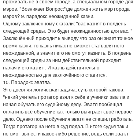
проживать не в своём городе, а специальном городе для
мэров. "Возникает Вопрос:"где должен жить мэр города
мэров? 9. парадокс неожиданной казни.
Одному заключённому сказали: "вас казнят в полдень
следующей среды. Это будет неожиданностью для вас. "
Заключённый приходит к выводу что раз он знает точное
время казни, то казнь никак не сможет стать для него
неожиданной, а значит его не смогут казнить. В полдень
следующей среды за ним действительной приходит
палач и его казнят. И казнь действительно
неожиданностью для заключённого ставится.
10. Парадокс эватла.
Это древняя логическая задача, суть которой такова:
"некий учитель протагор взял к себе в ученики эватла и
начал обучать его судебному делу. Эватл пообещал
оплатить всё обучение как только выиграет своё первое
дело. Однако после обучения эватл не спешил работать.
Тогда протагор на него в суд подал. В итоге судья так и
не смог вынести какое-либо решение, ведь если эватл