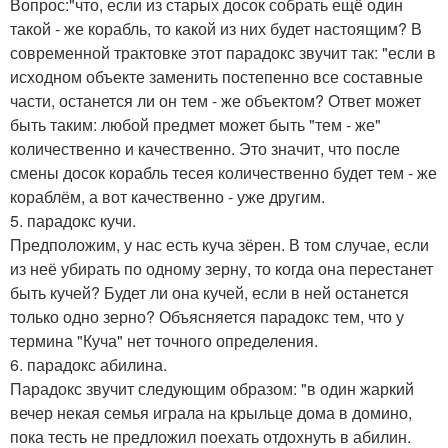
Вопрос:"что, если из старых досок собрать ещё один
такой - же корабль, то какой из них будет настоящим? В
современной трактовке этот парадокс звучит так: "если в
исходном объекте заменить постепенно все составные
части, останется ли он тем - же объектом? Ответ может
быть таким: любой предмет может быть "тем - же"
количественно и качественно. Это значит, что после
смены досок корабль тесея количественно будет тем - же
кораблём, а вот качественно - уже другим.
5. парадокс кучи.
Предположим, у нас есть куча зёрен. В том случае, если
из неё убирать по одному зерну, то когда она перестанет
быть кучей? Будет ли она кучей, если в ней останется
только одно зерно? Объясняется парадокс тем, что у
термина "Куча" нет точного определения.
6. парадокс абилина.
Парадокс звучит следующим образом: "в один жаркий
вечер некая семья играла на крыльце дома в домино,
пока тесть не предложил поехать отдохнуть в абилин.