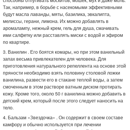
способны отпугивать москитов, мошек, мух и даже моль.
Так, например, в борьбе с насекомыми эффективными
будут масла лаванды, мяты, базилика, эвкалипта,
мелиссы, герани, лимона. Их можно добавлять в
аромалампу, нежный крем, гель для душа, смачивать
ими салфетку или расставлять миски с водой и эфиром
по квартире.
3. Ванилин . Его боятся комары, но при этом ванильный
запах весьма привлекателен для человека. Для
приготовления натурального репеллента на основе этой
пряности необходимо взять половину столовой ложки
ванилина, развести его в стакане теплой воды, а затем
смоченным в этом растворе ватным диском протирать
кожу. Кроме того, около 50 г ванилина можно добавить в
детский крем, который после этого следует наносить на
тело.
4. Бальзам «Звездочка» . Он содержит в своем составе
камфору и обычно используется при лечении