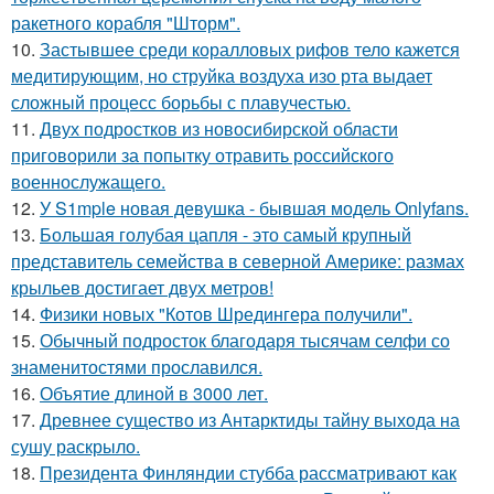
ракетного корабля "Шторм".
10.
Застывшее среди коралловых рифов тело кажется
медитирующим, но струйка воздуха изо рта выдает
сложный процесс борьбы с плавучестью.
11.
Двух подростков из новосибирской области
приговорили за попытку отравить российского
военнослужащего.
12.
У S1mple новая девушка - бывшая модель Onlyfans.
13.
Большая голубая цапля - это самый крупный
представитель семейства в северной Америке: размах
крыльев достигает двух метров!
14.
Физики новых "Котов Шредингера получили".
15.
Обычный подросток благодаря тысячам селфи со
знаменитостями прославился.
16.
Объятие длиной в 3000 лет.
17.
Древнее существо из Антарктиды тайну выхода на
сушу раскрыло.
18.
Президента Финляндии стубба рассматривают как