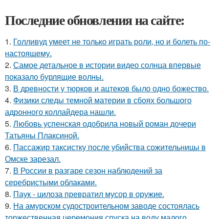
Последние обновления на сайте:
1.
Голливуд умеет не только играть роли, но и болеть по-
настоящему.
2.
Самое детальное в истории видео солнца впервые
показало бурлящие волны.
3.
В древности у тюрков и ацтеков было одно божество.
4.
Физики следы темной материи в сбоях большого
адронного коллайдера нашли.
5.
Любовь успенская одобрила новый роман дочери
Татьяны Плаксиной.
6.
Пассажир таксистку после убийства сожительницы в
Омске зарезал.
7.
В России в разгаре сезон наблюдений за
серебристыми облаками.
8.
Паук - цилоза превратил мусор в оружие.
9.
На амурском судостроительном заводе состоялась
торжественная церемония спуска на воду малого