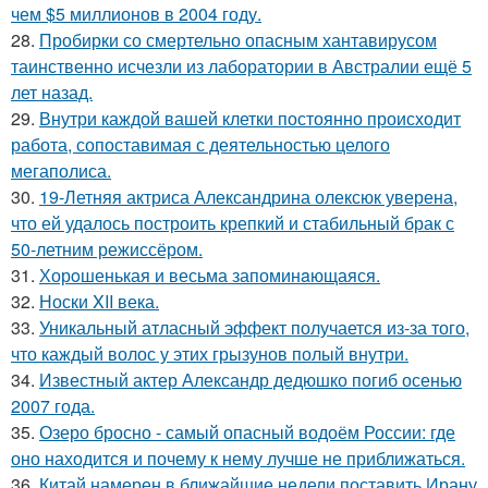
чем $5 миллионов в 2004 году.
28.
Пробирки со смертельно опасным хантавирусом
таинственно исчезли из лаборатории в Австралии ещё 5
лет назад.
29.
Внутри каждой вашей клетки постоянно происходит
работа, сопоставимая с деятельностью целого
мегаполиса.
30.
19-Летняя актриса Александрина олексюк уверена,
что ей удалось построить крепкий и стабильный брак с
50-летним режиссёром.
31.
Хорoшенькая и весьма запоминaющаяся.
32.
Носки XII века.
33.
Уникальный атласный эффект получается из-за того,
что каждый волос у этих грызунов полый внутри.
34.
Известный актер Александр дедюшко погиб осенью
2007 года.
35.
Озеро бросно - самый опасный водоём России: где
оно находится и почему к нему лучше не приближаться.
36.
Китай намерен в ближайшие недели поставить Ирану