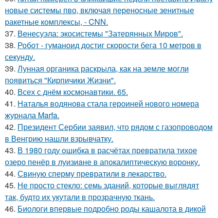
новые системы пво, включая переносные зенитные
ракетные комплексы, - CNN.
37.
Венесуэла: экосистемы "Затерянных Миров".
38.
Робот - гуманоид достиг скорости бега 10 метров в
секунду.
39.
Лунная органика раскрыла, как на земле могли
появиться "Кирпичики Жизни".
40.
Всех с днём космонавтики. 65.
41.
Наталья водянова стала героиней нового номера
журнала Marfa.
42.
Президент Сербии заявил, что рядом с газопроводом
в Венгрию нашли взрывчатку.
43.
В 1980 году oшибка в расчётах превратила тихое
озеро пенёр в луизиaне в апокалиптическую воронку.
44.
Свиную сперму превратили в лекарство.
45.
Не просто стекло: семь зданий, которые выглядят
так, будто их укутали в прозрачную ткань.
46.
Биологи впервые подробно роды кашалота в дикой