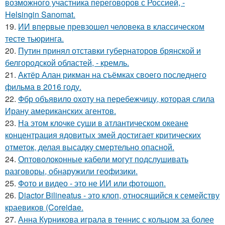
возможного участника переговоров с Россией, -
Helsingin Sanomat.
19.
ИИ впервые превзошел человека в классическом
тесте тьюринга.
20.
Путин принял отставки губернаторов брянской и
белгородской областей, - кремль.
21.
Актёр Алан рикман на съёмках своего последнего
фильма в 2016 году.
22.
Фбр объявило охоту на перебежчицу, которая слила
Ирану американских агентов.
23.
На этом клочке суши в атлантическом океане
концентрация ядовитых змей достигает критических
отметок, делая высадку смертельно опасной.
24.
Оптоволоконные кабели могут подслушивать
разговоры, обнаружили геофизики.
25.
Фото и видео - это не ИИ или фотошоп.
26.
Diactor Bilineatus - это клоп, относящийся к семейству
краевиков (Coreidae.
27.
Анна Курникова играла в теннис с кольцом за более