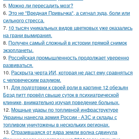
5.
Можно ли пересадить мозг?
6.
Это не "Вредная Привычка", а сигнал зуда, боли или
сильного стресса.
7.
10 тысяч уникальных видов цветковых уже оказались
на грани вымирания.
8.
Получен самый сложный в истории прямой снимок
экзопланеты.
9.
Российская промышленность продолжает уверенно
развиваться.
10.
Раскрыта черта ИИ, которая не даст ему сравняться
с человеческим разумом.
11.
Для подготовки к своей роли в картине 12 обезьян
Брэд питт провёл свыше суток в психиатрической
клинике, внимательно изучая поведение больных.
12.
Мощные удары по топливной инфраструктуре
Украины нанесла армия России - АЗС и склады с
топливом уничтожены в нескольких регионах.
13.
Отразившаяся от ядра земли волна сдвинула