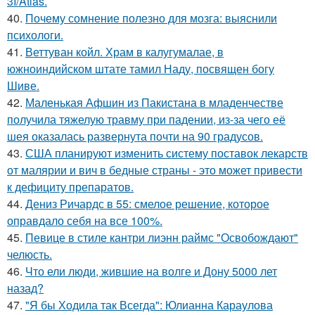
3I/Atlas.
40.
Почему сомнение полезно для мозга: выяснили
психологи.
41.
Веттуван койл. Храм в калугумалае, в
южноиндийском штате тамил Наду, посвящен богу
Шиве.
42.
Маленькая Афшин из Пакистана в младенчестве
получила тяжелую травму при падении, из-за чего её
шея оказалась развернута почти на 90 градусов.
43.
США планируют изменить систему поставок лекарств
от малярии и вич в бедные страны - это может привести
к дефициту препаратов.
44.
Дениз Ричардс в 55: смелое решение, которое
оправдало себя на все 100%.
45.
Певице в стиле кантри лиэнн раймс "Освобождают"
челюсть.
46.
Что ели люди, жившие на волге и Дону 5000 лет
назад?
47.
"Я бы Ходила так Всегда": Юлианна Караулова