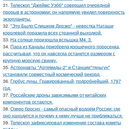
31.
Телескоп "Джеймс Уэбб" совершил очередной
прорыв в астрономии: он напрямую увидел поверхность
экзопланеты.
32.
"Это Было Слишком Дерзко" - невестка Наташи
королевой поразила всех странной выходкой.
33.
На солнце произошла вспышка M4. 3.
34.
Пара из Канады приобрела крошечного поросенка,
рассчитывая, что он навсегда останется размером с
крупную морскую свинку.
35.
Астронавты "Артемиды-2" и Станции"тяньгун"
установили совместный космический рекорд.
36.
Глобус луны. Гравированный, подробнейший, 1797
год.
37.
Российские дроны зависимыми от китайских
компонентов остаются.
38.
Озеро бросно - самый опасный водоём России: где
оно находится и почему к нему лучше не приближаться.
39.
Телескоп зафиксировал изменение состава кометы