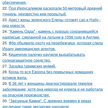
обеспечения.
22.
Под Иерусалимом раскопали 50-метровый древний
туннель, неизвестно кем прорытый.
23.
Арест жены зеленского Елены готовят сап и Набу -
риа новости.
24.
"Камень Одда" - камень с хорошо сохранившейся
надписью, сделанной на латыни в 1056 году в Англии.
25.
Фбр объявило охоту на перебежчицу, которая слила
Ирану американских агентов.
26.
Кишечную палочку научили вырабатывать
солнцезащитное средство.
27.
Загадка таримских мумий.
28.
Когда-то вся Европа без привычных домашних
котиков жила.
29.
В 36 лет у женщины диагностировали тяжелое
заболевание, хотя она никогда не курила и не работала
на опасном производстве.
30.
"Звездные Камни". С древних времен в реках
англичане такие звездочки находили.