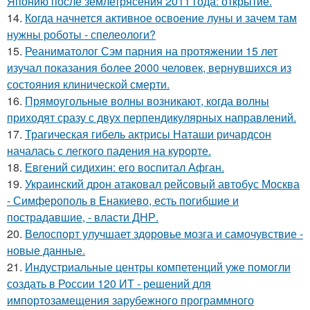
Японию после землетрясения 2011 года: открытие.
14.
Когда начнется активное освоение луны и зачем там
нужны роботы - спелеологи?
15.
Реаниматолог Сэм парния на протяжении 15 лет
изучал показания более 2000 человек, вернувшихся из
состояния клинической смерти.
16.
Прямоугольные волны возникают, когда волны
приходят сразу с двух перпендикулярных направлений.
17.
Трагическая гибель актрисы Наташи ричардсон
началась с легкого падения на курорте.
18.
Евгений сидихин: его воспитал Афган.
19.
Украинский дрон атаковал рейсовый автобус Москва
- Симферополь в Енакиево, есть погибшие и
пострадавшие, - власти ДНР.
20.
Велоспорт улучшает здоровье мозга и самочувствие -
новые данные.
21.
Индустриальные центры компетенций уже помогли
создать в России 120 ИТ - решений для
импортозамещения зарубежного программного