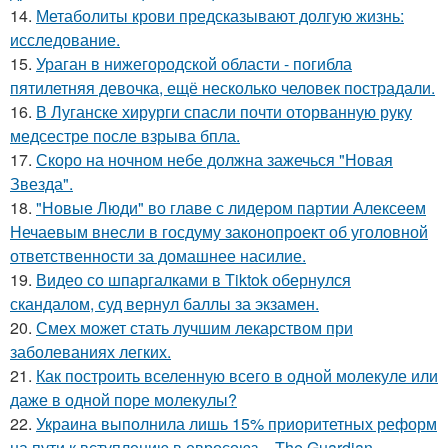
14.
Метаболиты крови предсказывают долгую жизнь:
исследование.
15.
Ураган в нижегородской области - погибла
пятилетняя девочка, ещё несколько человек пострадали.
16.
В Луганске хирурги спасли почти оторванную руку
медсестре после взрыва бпла.
17.
Скоро на ночном небе должна зажечься "Новая
Звезда".
18.
"Новые Люди" во главе с лидером партии Алексеем
Нечаевым внесли в госдуму законопроект об уголовной
ответственности за домашнее насилие.
19.
Видео со шпаргалками в Tiktok обернулся
скандалом, суд вернул баллы за экзамен.
20.
Смех может стать лучшим лекарством при
заболеваниях легких.
21.
Как построить вселенную всего в одной молекуле или
даже в одной поре молекулы?
22.
Украина выполнила лишь 15% приоритетных реформ
на пути к вступлению в евросоюз, - The Guardian.