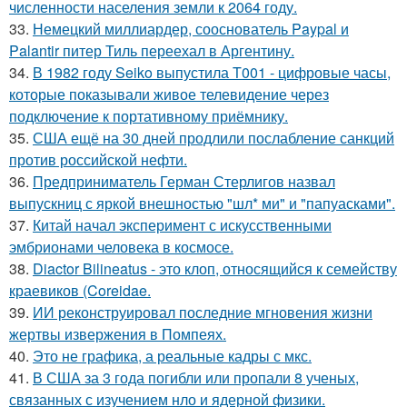
численности населения земли к 2064 году.
33.
Немецкий миллиардер, сооснователь Paypal и
Palantir питер Тиль переехал в Аргентину.
34.
В 1982 году Seiko выпустила T001 - цифровые часы,
которые показывали живое телевидение через
подключение к портативному приёмнику.
35.
США ещё на 30 дней продлили послабление санкций
против российской нефти.
36.
Предприниматель Герман Стерлигов назвал
выпускниц с яркой внешностью "шл* ми" и "папуасками".
37.
Китай начал эксперимент с искусственными
эмбрионами человека в космосе.
38.
Diactor Bilineatus - это клоп, относящийся к семейству
краевиков (Coreidae.
39.
ИИ реконструировал последние мгновения жизни
жертвы извержения в Помпеях.
40.
Это не графика, а реальные кадры с мкс.
41.
В США за 3 года погибли или пропали 8 ученых,
связанных с изучением нло и ядерной физики.