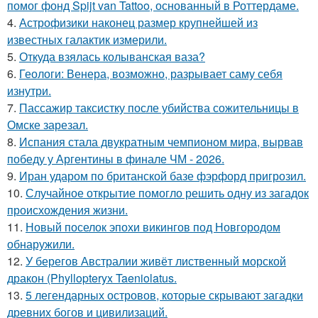
помог фонд Spijt van Tattoo, основанный в Роттердаме.
4.
Астрофизики наконец размер крупнейшей из
известных галактик измерили.
5.
Откуда взялась колыванская ваза?
6.
Геологи: Венера, возможно, разрывает саму себя
изнутри.
7.
Пассажир таксистку после убийства сожительницы в
Омске зарезал.
8.
Испания стала двукратным чемпионом мира, вырвав
победу у Аргентины в финале ЧМ - 2026.
9.
Иран ударом по британской базе фэрфорд пригрозил.
10.
Случайное открытие помогло решить одну из загадок
происхождения жизни.
11.
Новый поселок эпохи викингов под Новгородом
обнаружили.
12.
У берегов Австралии живёт лиственный морской
дракон (Phyllopteryx Taeniolatus.
13.
5 легендарных островов, которые скрывают загадки
древних богов и цивилизаций.