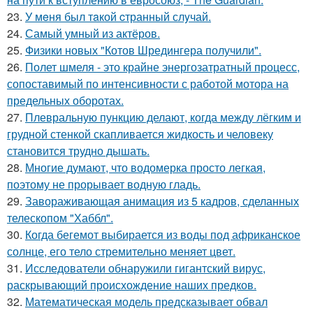
23.
У мeня был тaкой cтранный слyчай.
24.
Самый умный из актёров.
25.
Физики новых "Котов Шредингера получили".
26.
Полет шмеля - это крайне энергозатратный процесс,
сопоставимый по интенсивности с работой мотора на
предельных оборотах.
27.
Плевральную пункцию делают, когда между лёгким и
грудной стенкой скапливается жидкость и человеку
становится трудно дышать.
28.
Многие думают, что водомерка просто легкая,
поэтому не прорывает водную гладь.
29.
Завораживающая анимация из 5 кадров, сделанных
телескопом "Хаббл".
30.
Когда бегемот выбирается из воды под африканское
солнце, его тело стремительно меняет цвет.
31.
Исследователи обнаружили гигантский вирус,
раскрывающий происхождение наших предков.
32.
Математическая модель предсказывает обвал