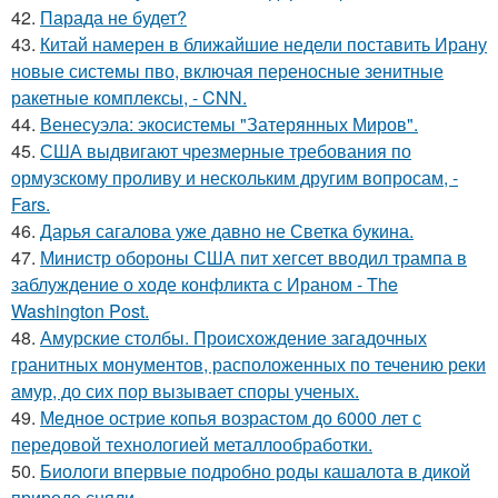
42.
Парада не будет?
43.
Китай намерен в ближайшие недели поставить Ирану
новые системы пво, включая переносные зенитные
ракетные комплексы, - CNN.
44.
Венесуэла: экосистемы "Затерянных Миров".
45.
США выдвигают чрезмерные требования по
ормузскому проливу и нескольким другим вопросам, -
Fars.
46.
Дарья сагалова уже давно не Светка букина.
47.
Министр обороны США пит хегсет вводил трампа в
заблуждение о ходе конфликта с Ираном - The
Washington Post.
48.
Амурские столбы. Происхождение загадочных
гранитных монументов, расположенных по течению реки
амур, до сих пор вызывает споры ученых.
49.
Медное острие копья возрастом до 6000 лет с
передовой технологией металлообработки.
50.
Биологи впервые подробно роды кашалота в дикой
природе сняли.