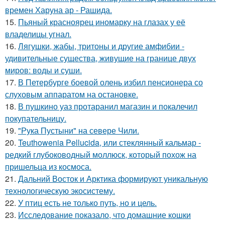
времен Харуна ар - Рашида.
15.
Пьяный красноярец иномарку на глазах у её
владелицы угнал.
16.
Лягушки, жабы, тритоны и другие амфибии -
удивительные существа, живущие на границе двух
миров: воды и суши.
17.
В Петербурге боевой олень избил пенсионера со
слуховым аппаратом на остановке.
18.
В пушкино уаз протаранил магазин и покалечил
покупательницу.
19.
"Рука Пустыни" на севере Чили.
20.
Teuthowenia Pellucida, или стеклянный кальмар -
редкий глубоководный моллюск, который похож на
пришельца из космоса.
21.
Дальний Восток и Арктика формируют уникальную
технологическую экосистему.
22.
У птиц есть не только путь, но и цель.
23.
Исследование показало, что домашние кошки