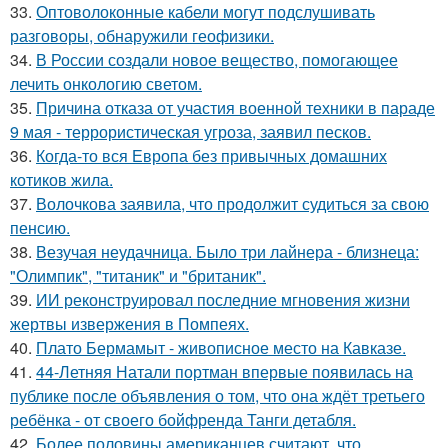
33.
Оптоволоконные кабели могут подслушивать
разговоры, обнаружили геофизики.
34.
В России создали новое вещество, помогающее
лечить онкологию светом.
35.
Причина отказа от участия военной техники в параде
9 мая - террористическая угроза, заявил песков.
36.
Когда-то вся Европа без привычных домашних
котиков жила.
37.
Волочкова заявила, что продолжит судиться за свою
пенсию.
38.
Везучая неудачница. Было три лайнера - близнеца:
"Олимпик", "титаник" и "британик".
39.
ИИ реконструировал последние мгновения жизни
жертвы извержения в Помпеях.
40.
Плато Бермамыт - живописное место на Кавказе.
41.
44-Летняя Натали портман впервые появилась на
публике после объявления о том, что она ждёт третьего
ребёнка - от своего бойфренда Танги детабля.
42.
Более половины американцев считают, что