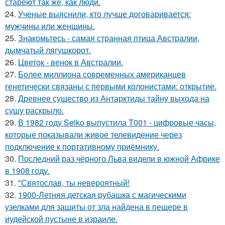
стареют так же, как люди.
24.
Ученые выяснили, кто лучше договаривается:
мужчины или женщины.
25.
Знакомьтесь - самая странная птица Австралии,
дымчатый лягушкорот.
26.
Цветок - венок в Австралии.
27.
Более миллиона современных американцев
генетически связаны с первыми колонистами: открытие.
28.
Древнее существо из Антарктиды тайну выхода на
сушу раскрыло.
29.
В 1982 году Seiko выпустила T001 - цифровые часы,
которые показывали живое телевидение через
подключение к портативному приёмнику.
30.
Последний раз чёрного Льва видели в южной Африке
в 1908 году.
31.
"Святослав, ты невероятный!
32.
1900-Летняя детская рубашка с магическими
узелками для защиты от зла найдена в пещере в
иудейской пустыне в израиле.