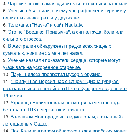
4.
Чарские пески: самая удивительная пустыня на земле.
5.
Ученые объяснили, почему ультрафиолет и курение у
одних вызывают рак, а у других нет.
6.
Телеканал "Наука" и сайт Naukatv.
7.
Это не "Вредная Привычка", а сигнал зуда, боли или
сильного стресса.
8.
В Австралии обнаружены предки всех хищных
сумчатых, жившие 35 млн лет назад.
9.
Ученые назвали показатели сердца, которые могут
указывать на ускоренное старение.
10.
Паук - цилоза превратил мусор в оружие.
11.
"Наилучшая Версия нас с Отцом": Диана гурцкая
показала сына от покойного Петра Кучеренко в день его
19-летия.
12.
Укpaинца мобилизовали несмотря на четыре года
бегства от ТЦК в черкасской области.
13.
В великом Новгороде исследуют храм, связанный с
легендарным Садко.
14.
Под Калининградом обнаружен клад арабских монет