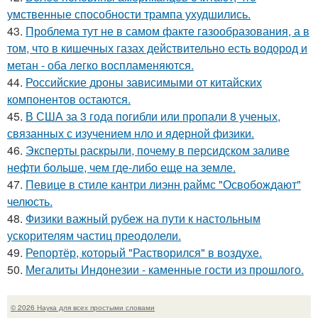
умственные способности трампа ухудшились.
43.
Проблема тут не в самом факте газообразования, а в
том, что в кишечных газах действительно есть водород и
метан - оба легко воспламеняются.
44.
Российские дроны зависимыми от китайских
компонентов остаются.
45.
В США за 3 года погибли или пропали 8 ученых,
связанных с изучением нло и ядерной физики.
46.
Эксперты раскрыли, почему в персидском заливе
нефти больше, чем где-либо еще на земле.
47.
Певице в стиле кантри лиэнн раймс "Освобождают"
челюсть.
48.
Физики важный рубеж на пути к настольным
ускорителям частиц преодолели.
49.
Репортёр, который "Растворился" в воздухе.
50.
Мегалиты Индонезии - каменные гости из прошлого.
© 2026 Наука для всех простыми словами