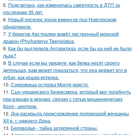
5.
Подсчитано, как изменилась смертность в ДТП за
последние 35 лет.
6.
Новый поселок эпохи викингов под Новгородом
обнаружили.
7.
У берегов Австралии живёт лиственный морской
дракон (Phyllopteryx Taeniolatus.
8.
Как бы выглядела Антарктида, если бы на ней не было
льда?
9.
В случае если вы увидите, как белка несет своего
детеныша, вам может показаться, что она держит его в
зубах, как кошка котенка.
10.
Сокровища острова Монте-кристо.
11.
Сын украинского бизнесмена, который мог погибнуть
при взрыве в монако, связан с сетью мошеннических
Колл - центров.
12.
Днк раскрыла происхождение половецкой женщины
XII в. с нижнего Дона.
13.
Беловодье - тайна затерянной страны.