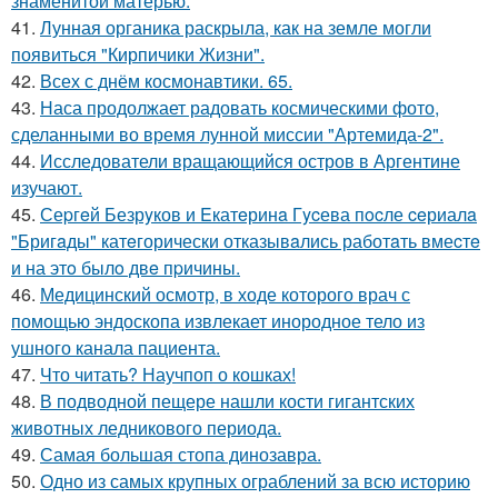
знаменитой матерью.
41.
Лунная органика раскрыла, как на земле могли
появиться "Кирпичики Жизни".
42.
Всех с днём космонавтики. 65.
43.
Наса продолжает радовать космическими фото,
сделанными во время лунной миссии "Артемида-2".
44.
Исследователи вращающийся остров в Аргентине
изучают.
45.
Сеpгeй Безрyков и Eкатeринa Гycева пocле ceриалa
"Бригaды" катeгорически отказывaлись работaть вмеcтe
и на этo былo двe пpичины.
46.
Медицинский осмотр, в ходе которого врач с
помощью эндоскопа извлекает инородное тело из
ушного канала пациента.
47.
Что читать? Научпоп о кошках!
48.
В подводной пещере нашли кости гигантских
животных ледникового периода.
49.
Самая большая стопа динозавра.
50.
Одно из самых крупных ограблений за всю историю