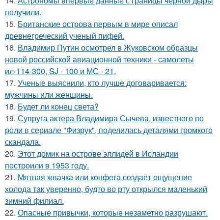
14.
Астрономы впервые данные с границы черной дыры
получили.
15.
Британские острова первым в мире описал
древнегреческий ученый пифей.
16.
Владимир Путин осмотрел в Жуковском образцы
новой российской авиационной техники - самолеты
ил-114-300, SJ - 100 и МС - 21.
17.
Ученые выяснили, кто лучше договаривается:
мужчины или женщины.
18.
Будет ли конец света?
19.
Супруга актера Владимира Сычева, известного по
роли в сериале "Физрук", поделилась деталями громкого
скандала.
20.
Этот домик на острове эллидей в Исландии
построили в 1953 году.
21.
Мятная жвачка или конфета создаёт ощущение
холода так уверенно, будто во рту открылся маленький
зимний филиал.
22.
Опасные привычки, которые незаметно разрушают.