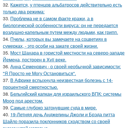
32.
Кажется, у птенцов альбатросов действительно есть
только два режима:
33.
Проблема не в самом факте кражи, а в
биологической особенности вируса: он не передается
воздушно-капельным путем между людьми, как грипп.
34.
Пчелы, которых вы замечаете на соцветиях в
сумерках, - это особи на закате своей жизни.
35.
Мост Шахара в гористой местности на северо-западе
Йемена, построен в Xvii веке.
36.
Анна Семенович - о своей необычной зависимости:
"Я Просто не Могу Остановиться".
37.
В Африке вспыхнула неизвестная болезнь с 14-
процентной смертностью.
38.
Бельгийский капкан для израильского ВПК: системы
Moog под арестом.
39.
Самые глубоко затонувшие суда в мире.
40.
19-Летняя дочь Анджелины Джоли и Брэда питта
Шайло поразила поклонников сходством со своей