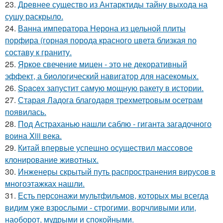
23.
Древнее существо из Антарктиды тайну выхода на
сушу раскрыло.
24.
Ванна императора Нерона из цельной плиты
порфира (горная порода красного цвета близкая по
составу к граниту.
25.
Яркое свечение мицен - это не декоративный
эффект, а биологический навигатор для насекомых.
26.
Spacex запустит самую мощную ракету в истории.
27.
Старая Ладога благодаря трехметровым осетрам
появилась.
28.
Под Астраханью нашли саблю - гиганта загадочного
воина Xiii века.
29.
Китай впервые успешно осуществил массовое
клонирование животных.
30.
Инженеры скрытый путь распространения вирусов в
многоэтажках нашли.
31.
Есть персонажи мультфильмов, которых мы всегда
видим уже взрослыми - строгими, ворчливыми или,
наоборот, мудрыми и спокойными.