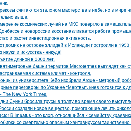
ник.
рекозы считаются эталоном мастерства в небе, но в мире н
тельно выше.
мерение космических лучей на МКС повергло в замешатель
Донбассе и новороссии восстанавливается работа промышл
ство и растет инвестиционная активность.
от домик на острове эллидей в Исландии построили в 1953 
з науки и искусства - никуда!
ъятие длиной в 3000 лет.
вятиметровые башни термитов Macrotermes выглядят как ст
астраиваемая система климат - контроля.
онцы из университета Кейо изобрели Arque - метровый робо
рные переговоры по Украине "Мертвы", киев готовится к 
- The New York Times.
дни Суини бросила трусы в толпу во время своего выступл
России создали новое вещество, помогающее лечить онколо
actor Bilineatus - это клоп, относящийся к семейству краевик
обирки со смертельно опасным хантавирусом таинственно и
.