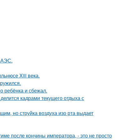
 АЭС.
льнюсе Xiii века.
аружился.
о ребёнка и сбежал.
 делится кадрами текущего отдыха с
им, но струйка воздуха изо рта выдает
Риме после кончины императора, - это не просто