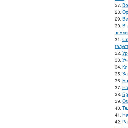
27.
Во
28.
Ор
29.
Ве
30.
В 
земли
31.
Сл
галус
32.
Ур
33.
Уч
34.
Ки
35.
За
36.
Бо
37.
На
38.
Бр
39.
Оз
40.
Те
41.
На
42.
Ра