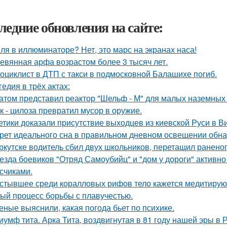
ледние обновления на сайте:
ля в иллюминаторе? Нет, это марс на экранах наса!
евянная арфа возрастом более 3 тысяч лет.
оциклист в ДТП с такси в подмосковной Балашихе погиб.
гедия в трёх актах:
атом представил реактор "Шельф - М" для малых наземных
к - цилоза превратил мусор в оружие.
етики доказали присутствие выходцев из киевской Руси в Ви
рет идеального сна в правильном дневном освещении обн
ркутске водитель сбил двух школьников, перетащил раненог
езда боевиков "Отряд Самоубийц" и "дом у дороги" активно
счиками.
стывшее среди коралловых рифов тело кажется медитирующ
ый процесс борьбы с плавучестью.
еные выяснили, какая погода бьет по психике.
иумф тита. Арка Тита, воздвигнутая в 81 году нашей эры в 