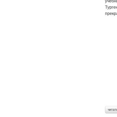
учебн
Турге
прекр
читат