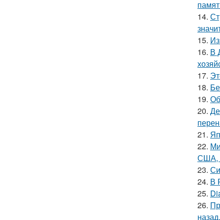
памят
14.
Ст
значи
15.
Из
16.
В 
хозяй
17.
Эт
18.
Бе
19.
Об
20.
Де
перен
21.
Яп
22.
Ми
США, 
23.
Си
24.
В 
25.
Di
26.
Пр
назад