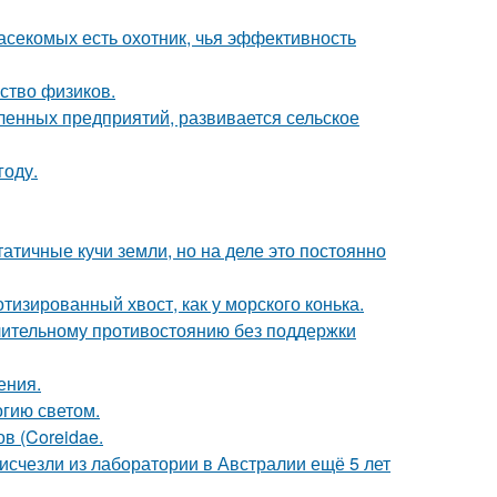
асекомых есть охотник, чья эффективность
ство физиков.
енных предприятий, развивается сельское
году.
атичные кучи земли, но на деле это постоянно
тизированный хвост, как у морского конька.
длительному противостоянию без поддержки
ения.
гию светом.
ов (Coreidae.
счезли из лаборатории в Австралии ещё 5 лет