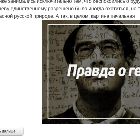
ике занимались исключительно тем, что беспокоились о бу
неву единственному разрешено было иногда охотиться, но то
асной русской природе. А так, в целом, картина печальная
ь дальше →