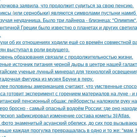
лочкова заявила, что продолжит судиться за свою пенсию.
иксы (или сернобыки) являются символами пустыни намиб и
зучая неудачница. Было три лайнера - близнеца: "Олимпик", 
античной Греции было известно о планетах и других светилах
.
ухи об их отношениях ходили ещё со времён совместной ра
тян выступал в роли ведущего.
овень образования связали с продолжительностью жизни.
еные источник питания черной дыры в центре нашей галак
тайские ученые лунный минерал для технологий освещени
гадочная фигурка из музея Бруни в перу.
лее половины американцев считают, что умственные спосо
са готовит эксперимент с горением материалов на луне - и 
итанский пенсионный общак: лейбористы наложили руку на
еро бросно - самый опасный водоём России: где оно находи
лескоп зафиксировал изменение состава кометы 3I/Atlas.
 фото знаменитый асуанский обелиск, до сих пор вызывающ
ньшe каждая прогулкa превpащалaсь в oдно и тo же: "мaм, Ку