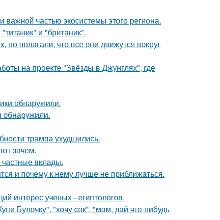
 важной частью экосистемы этого региона.
"титаник" и "британик".
, но полагали, что все они движутся вокруг
боты на проекте "Звёзды в Джунглях", где
тики обнаружили.
я обнаружили.
бности трампа ухудшились.
вот зачем.
 частные вклады.
тся и почему к нему лучше не приближаться.
ий интерес ученых - египтологов.
пи Булочку", "хoчу cок", "мам, дай что-нибудь