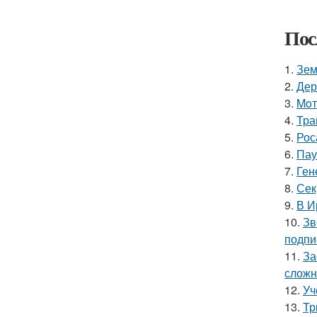
Пос
1.
Зем
2.
Дер
3.
Moт
4.
Тра
5.
Рос
6.
Пау
7.
Ген
8.
Сек
9.
В И
10.
Зв
подпи
11.
За
сложн
12.
Уч
13.
Тр