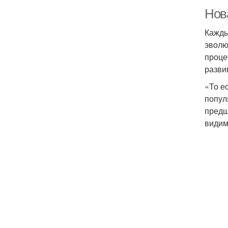
Нов
Кажды
эволю
проце
разви
«То е
попул
предш
видим