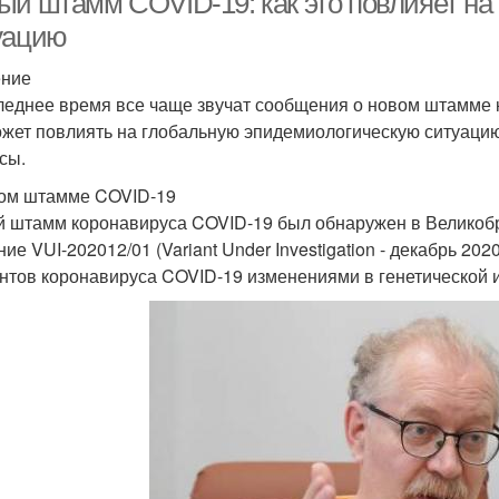
ый штамм COVID-19: как это повлияет н
уацию
ение
леднее время все чаще звучат сообщения о новом штамме ко
ожет повлиять на глобальную эпидемиологическую ситуацию
сы.
ом штамме COVID-19
 штамм коронавируса COVID-19 был обнаружен в Великобри
ие VUI-202012/01 (Variant Under Investigation - декабрь 202
нтов коронавируса COVID-19 изменениями в генетической