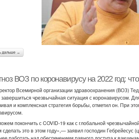
ь дальше →
ноз ВОЗ по коронавирусу на 2022 год: чт
ректор Всемирной организации здравоохранения (ВОЗ) Тедр
 завершиться чрезвычайная ситуация с коронавирусом. Д
чивая и комплексная стратегия борьбы, отметил он. При это
авирусом.
ожем покончить с COVID-19 как с глобальной чрезвычайной
 сделать это в этом году»,— заявил господин Гебрейесус (
нее работать над обеспечением равного доступа к вакцинам