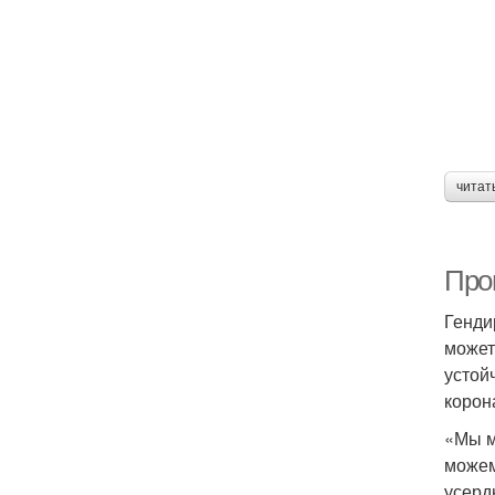
читат
Прог
Генди
может
устой
корон
«Мы м
можем
усерд