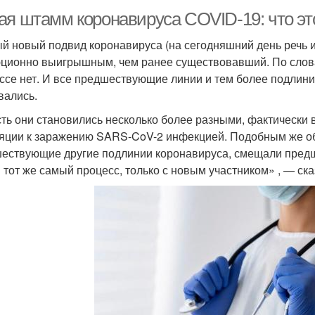
ая штамм коронавируса COVID-19: что это
й новый подвид коронавируса (на сегодняшний день речь и
ционно выигрышным, чем ранее существовавший. По слова
ссе нет. И все предшествующие линии и тем более подлин
вались.
сть они становились несколько более разными, фактически
яции к заражению SARS-CoV-2 инфекцией. Подобным же обра
ествующие другие подлинии коронавируса, смещали пре
 тот же самый процесс, только с новым участником» , — ска