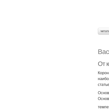
читат
Вас
От 
Корон
наибо
стать
Основ
Основ
темпе