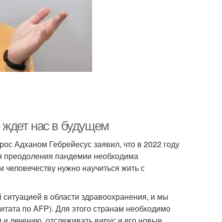
о ждет нас в будущем
ос Адханом Гебрейесус заявил, что в 2022 году
ля преодоления пандемии необходима
м человечеству нужно научиться жить с
 ситуацией в области здравоохранения, и мы
цитата по AFP). Для этого странам необходимо
 и лечению, отслеживать вирус и его новые