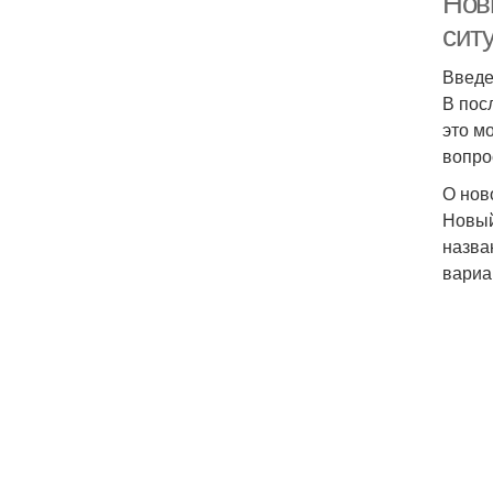
Нов
сит
Введ
В пос
это м
вопро
О нов
Новый
назван
вариа