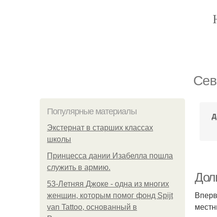
Сев
Популярные материалы
Д
Экстернат в старших классах
школы
Принцесса дании Изабелла пошла
служить в армию.
Дол
53-Летняя Джоке - одна из многих
Вперв
женщин, которым помог фонд Spijt
местн
van Tattoo, основанный в