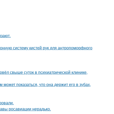
лзают.
онную систему кистей рук для антропоморфного
ровёл свыше суток в психиатрической клинике,
м может показаться, что она держит его в зубах,
ровали.
лавы росавиации нерадько.