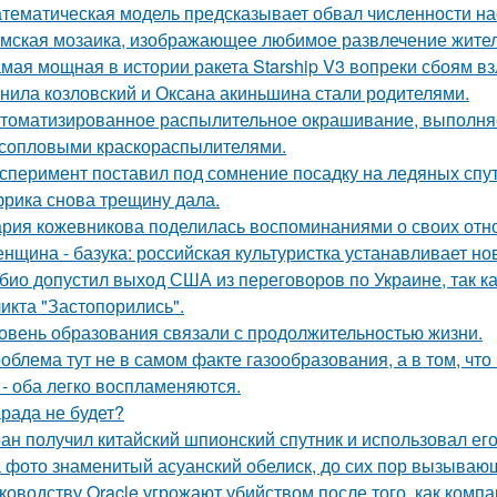
тематическая модель предсказывает обвал численности нас
мская мозаика, изображающее любимое развлечение жителе
мая мощная в истории ракета Starship V3 вопреки сбоям вз
нила козловский и Оксана акиньшина стали родителями.
томатизированное распылительное окрашивание, выполн
сопловыми краскораспылителями.
сперимент поставил под сомнение посадку на ледяных спу
рика снова трещину дала.
рия кожевникова поделилась воспоминаниями о своих отно
нщина - базука: российская культуристка устанавливает нов
био допустил выход США из переговоров по Украине, так к
икта "Застопорились".
овень образования связали с продолжительностью жизни.
облема тут не в самом факте газообразования, а в том, что
 - оба легко воспламеняются.
рада не будет?
ан получил китайский шпионский спутник и использовал ег
 фото знаменитый асуанский обелиск, до сих пор вызывающ
ководству Oracle угрожают убийством после того, как комп