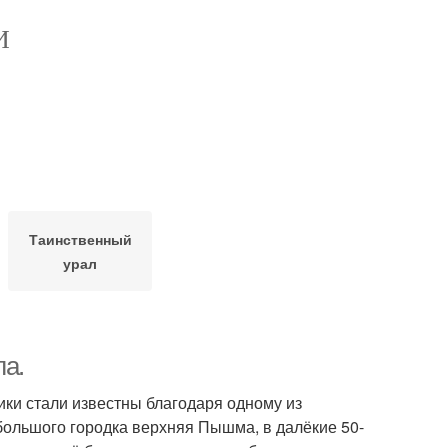
И
Таинственный
урал
а.
ки стали известны благодаря одному из
большого городка верхняя Пышма, в далёкие 50-