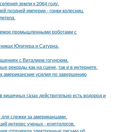
еления земли к 2064 году.
й поздней империи - гонки колесниц.
летела.
яемое промышленными роботами с
тниках Юпитера и Сатурна.
шениях с Виталием гогунским.
ые рекорды как на сцене, так и в интернете.
ак американские усилия по завершению
 в кишечных газах действительно есть водород и
о для слежки за американцами.
ий интерес ученых - египтологов.
ания отправила электронные письма об