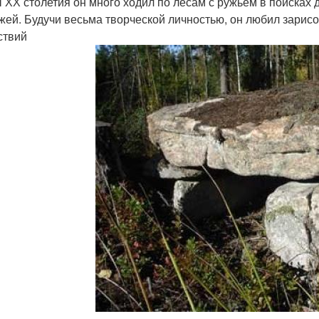
ы ХХ столетия он много ходил по лесам с ружьём в поисках
жей. Будучи весьма творческой личностью, он любил зарисо
ствий