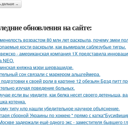
ь дальше →
ледние обновления на сайте:
менелость возрастом 80 млн лет раскрыла, почему змеи по
опаемые кости раскрыли, как вымирали саблезубые тигры.
вежско - американская компания 1X представила инноваци
а NEO.
зинская княжна мэри шервашидзе.
тельный сон связали с маркером альцгеймера.
 подготовки к своей роли в картине 12 обезьян Брэд питт п
тельно изучая поведение больных.
лучае если вы увидите, как белка несет своего детеныша, ва
шка котенка.
ому типу нло нашли убедительное научное объяснение.
таря сборной Украины по хоккею " прямо с катка"Бусифици
Москве задержали ещё одного экс - заместителя бывшего г