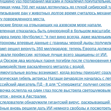
пушкино уаз протаранил магазин и покалечил покупательниц
ликая чума 700 лет назад дотянулась до глухой сибирской та
лизывание ран у животных долгое время считалось механ
ку поврежденного места.
рские блохи на отдыхающих на азовском море напали.
еленная отказалась быть однородной в большом масштабе 
дреа пирло (футболист: "я пил вино всегда, даже маленьки
трономы впервые данные с границы черной дыры получили
амп решил вернуть 350 миллиардов: теперь Европа должна 
звали профессии, которые лучше всего защищены от ИИ.
д Орском два молодых парня погибли после столкновения
аимодействие раскалённого металла с водой.
ямоугольные волны возникают, когда волны приходят сраз
агическая гибель актрисы Наташи ричардсон началась с лег
ссийский двигатель ПД - 8 для "Суперджета" получил серти
вочка ослепла на один глаз после выстрела светошумовым
еток - венок в Австралии.
следователи обнаружили гигантский вирус, раскрывающий
ёные вновь решили дать ИИ немного свободы и посмотреть