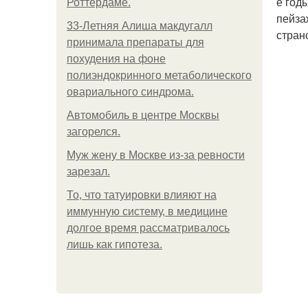
е год
Роттердаме.
пейза
33-Летняя Алиша макдугалл
стран
принимала препараты для
похудения на фоне
полиэндокринного метаболического
овариального синдрома.
Автомобиль в центре Москвы
загорелся.
Mуж жену в Москве из-за ревности
зарезал.
То, что татуировки влияют на
иммунную систему, в медицине
долгое время рассматривалось
лишь как гипотеза.