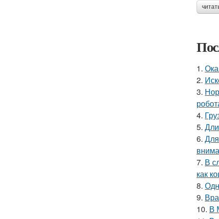
читат
Пос
1.
Ока
2.
Иск
3.
Нор
робот
4.
Гру
5.
Дли
6.
Для
внима
7.
В с
как ко
8.
Одн
9.
Вра
10.
В 