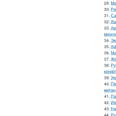
29.
Ма
30.
Ри
31.
Са
32.
Да
33.
Ав
много
34.
Эк
35.
Аф
36.
Ма
37.
Же
38.
Ру
конфл
39.
Ур
40.
Пр
метан
41.
Па
42.
Ир
43.
На
44.
Ру