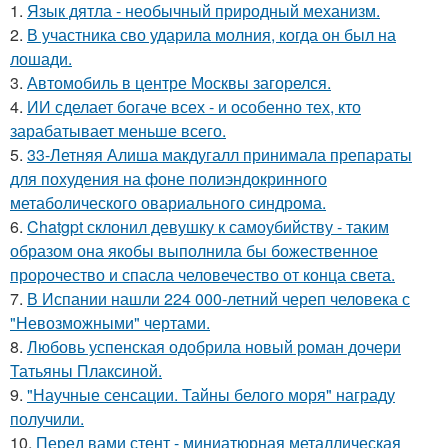
1.
Язык дятла - необычный природный механизм.
2.
В участника сво ударила молния, когда он был на
лошади.
3.
Автомобиль в центре Москвы загорелся.
4.
ИИ сделает богаче всех - и особенно тех, кто
зарабатывает меньше всего.
5.
33-Летняя Алиша макдугалл принимала препараты
для похудения на фоне полиэндокринного
метаболического овариального синдрома.
6.
Chatgpt склонил девушку к самоубийству - таким
образом она якобы выполнила бы божественное
пророчество и спасла человечество от конца света.
7.
В Испании нашли 224 000-летний череп человека с
"Невозможными" чертами.
8.
Любовь успенская одобрила новый роман дочери
Татьяны Плаксиной.
9.
"Научные сенсации. Тайны белого моря" награду
получили.
10.
Перед вами стент - миниатюрная металлическая