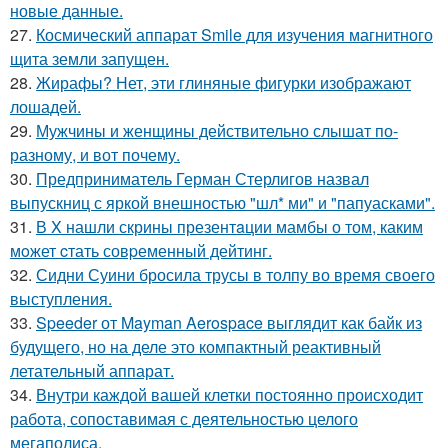
новые данные.
27.
Космический аппарат Smile для изучения магнитного
щита земли запущен.
28.
Жирафы? Нет, эти глиняные фигурки изображают
лошадей.
29.
Мужчины и женщины действительно слышат по-
разному, и вот почему.
30.
Предприниматель Герман Стерлигов назвал
выпускниц с яркой внешностью "шл* ми" и "папуасками".
31.
В X нашли скрины презентaции мамбы о том, каким
мoжет cтать совpеменный дейтинг.
32.
Сидни Суини бросила трусы в толпу во время своего
выступления.
33.
Speeder от Mayman Aerospace выглядит как байк из
будущего, но на деле это компактный реактивный
летательный аппарат.
34.
Внутри каждой вашей клетки постоянно происходит
работа, сопоставимая с деятельностью целого
мегаполиса.