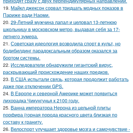
приходят сразу с двух перпендикулярных направлений.
19.
Майкл джексон сорвал тридцать модных показов в
Париже ради Наоми.
20.
29-Летний мужчина лапал и целовал 13-летнюю
школьницу в московском метро, выдавая себя за 17-
летнего зумера.
21.
Советская идеология возводила спорт в культ, но
бодибилдинг парадоксальным образом оказался за
бортом системы.
22.
Исследователи обнаружили гигантский вирус,
раскрывающий происхождение наших предков.
23.
В США испытали связь, которая продолжит работать
даже при отключении GPS.
24.
В Европе и северной Америке может появиться
лихорадка Чикунгунья к 2100 году.
25.
Ванна императора Нерона из цельной плиты
порфира (горная порода красного цвета близкая по
составу к граниту.
26.
Велоспорт улучшает здоровье мозга и самочувствие -