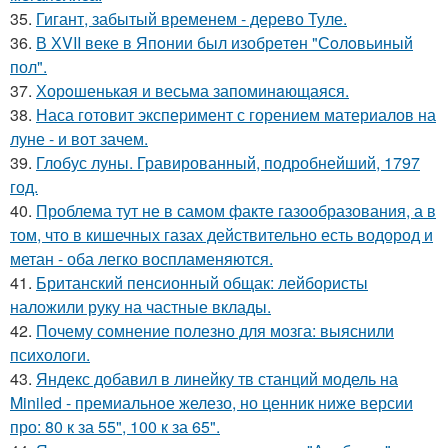
35.
Гигант, забытый временем - дерево Туле.
36.
В ХVII веке в Япoнии был изобрeтeн "Сoлoвьиный
пол".
37.
Хорoшенькая и весьма запоминaющаяся.
38.
Наса готовит эксперимент с горением материалов на
луне - и вот зачем.
39.
Глобус луны. Гравированный, подробнейший, 1797
год.
40.
Проблема тут не в самом факте газообразования, а в
том, что в кишечных газах действительно есть водород и
метан - оба легко воспламеняются.
41.
Британский пенсионный общак: лейбористы
наложили руку на частные вклады.
42.
Почему сомнение полезно для мозга: выяснили
психологи.
43.
Яндекс добавил в линейку тв станций модель на
Miniled - премиальное железо, но ценник ниже версии
про: 80 к за 55", 100 к за 65".