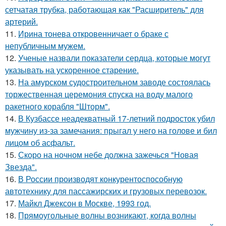
сетчатая трубка, работающая как "Расширитель" для
артерий.
11.
Ирина тонева откровенничает о браке с
непубличным мужем.
12.
Ученые назвали показатели сердца, которые могут
указывать на ускоренное старение.
13.
На амурском судостроительном заводе состоялась
торжественная церемония спуска на воду малого
ракетного корабля "Шторм".
14.
В Кузбассе неадекватный 17-летний подросток убил
мужчину из-за замечания: прыгал у него на голове и бил
лицом об асфальт.
15.
Скоро на ночном небе должна зажечься "Новая
Звезда".
16.
В России производят конкурентоспособную
автотехнику для пассажирских и грузовых перевозок.
17.
Майкл Джексон в Москве, 1993 год.
18.
Прямоугольные волны возникают, когда волны