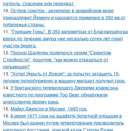
патруль, спасение или перехват.
10.
Остров сокотра - архипелаг в аравийском море
принадлежит Йемену и находится примерно в 350 км от
побережья страны.
11.
"Горящие Горы". В 350 километрах от Благовещенска
вверх по течению амура уже несколько сотен лет горит
участок берега.
12.
Прохор Шаляпин поделился своим "Секретом
Стройности", пошутив: "как можно отказаться от
пельмешек?
13.
"Хотел Укрыть от Дождя": за попытку затащить 15-
летнюю петербурженку в машину мигрант получил срок.
14.
У британского телеведущего Джереми кларксона,
известного по программе Top Gear, обнаружили
агрессивную форму рака.
15.
Майкл Джексон в Москве, 1993 год.
16.
6 июня 1671 года на эшафоте болотной площади в
Москве был казнен путем четвертования предводитель
народного восстания, донской казак Степан Разин.