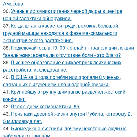
Амосова.
36.
Ученые источник питания черной дыры в центре
нашей галактики обнаружили.
37.
Когда штанга касается груди, волокна большой
грудной мышцы находятся в фазе максимального
эксцентрического растяжения.
38.
Подключайтесь в 19: 00 к онлайн - трансляции лекции
"анальгезия: всегда ли отсутствие боли - это благо?
39.
Высшее образование снижает риск психических
расстройств: исследование.
40.
В США за 3 года погибли или пропали 8 ученых,
связанных с изучением нло и ядерной физики.
41.
Крупнейшую группу шимпанзе разделил жестокий
конфликт.
42.
Всех с днём космонавтики. 65.
43.
Признаки древней жизни внутри Рубина, которому 2,
5 миллиарда лет.
44.
Биомедики объяснили, почему некоторые люди не
заболевают гриппом.