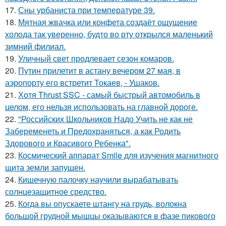
17.
Сны урбаниста при температуре 39.
18.
Мятная жвачка или конфета создаёт ощущение
холода так уверенно, будто во рту открылся маленький
зимний филиал.
19.
Уличный свет продлевает сезон комаров.
20.
Путин прилетит в астану вечером 27 мая, в
аэропорту его встретит Токаев, - Ушаков.
21.
Хотя Thrust SSC - самый быстрый автомобиль в
целом, его нельзя использовать на главной дороге.
22.
"Российских Школьников Надо Учить не как не
Забеременеть и Предохраняться, а как Родить
Здорового и Красивого Ребенка".
23.
Космический аппарат Smile для изучения магнитного
щита земли запущен.
24.
Кишечную палочку научили вырабатывать
солнцезащитное средство.
25.
Когда вы опускаете штангу на грудь, волокна
большой грудной мышцы оказываются в фазе пикового