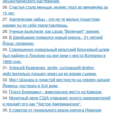
эксцентрического растяжения.
26.
Счастья стало меньше: индекс упал до минимума за
15 лет.
27.
Арктические зайцы - это не те милые пушистики,
какими ты их себе представляешь.
28.
Ученые выяснили, как сахар "Включает" зрение.
29.
В Швейцарии появился новый король - 31-летний
Йонас лаувинер.
30.
Совершенно уникальный кельтский бронзовый шлем
был найден в Лондоне на дне реки у моста Ватерлоо в
1868 году.
31.
Алексей Кравченко, актёр, сыгравший флёру,
действительно прошел через ад во время съемок.
32.
Мост Шахара в гористой местности на северо-западе
Йемена, построен в Xvii веке.
33.
Плато Бермамыт - живописное место на Кавказе.
34.
Монетный двор США отмывает золото наркокартелей
и продаёт его как "Чистое Американское".
35.
5 советов от гениального врача хирурга Николая