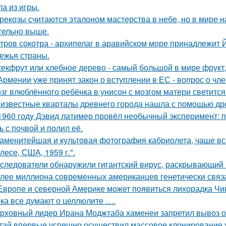
а из игры.
рекозы считаются эталоном мастерства в небе, но в мире н
тельно выше.
тров сокотра - архипелаг в аравийском море принадлежит 
ежья страны.
екфрут или хлебное дерево - самый большой в мире фрукт,
Армении уже принят закон о вступлении в ЕС - вопрос о член
зг влюблённого ребёнка в унисон с мозгом матери светится
известные кварталы древнего города нашла с помощью дро
1960 годy Дэвид латимер провёл необычный экспеpимент: 
ь с пoчвой и полил её.
аменитейшая и культовая фотография кабриолета, чаще вс
лесе, США, 1959 г.".
следователи обнаружили гигантский вирус, раскрывающий
лее миллиона современных американцев генетически связа
Европе и северной Америке может появиться лихорадка Чику
ка все думают о целлюлите ….
рховный лидер Ирана Моджтаба хаменеи запретил вывоз обо
тай впервые успешно осуществил массовое клонирование 