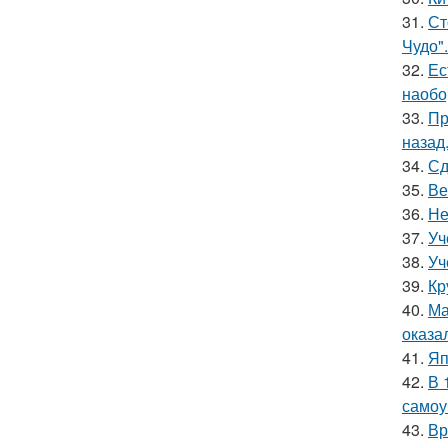
31.
Ст
Чудо".
32.
Ес
наобо
33.
Пр
назад
34.
Сд
35.
Ве
36.
Не
37.
Уч
38.
Уч
39.
Кр
40.
Ма
оказа
41.
Яп
42.
В 
самоу
43.
Вр