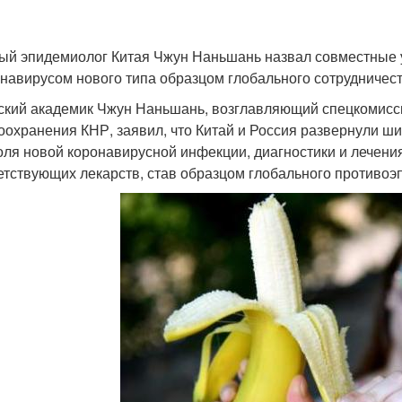
ый эпидемиолог Китая Чжун Наньшань назвал совместные у
онавирусом нового типа образцом глобального сотрудничест
ский академик Чжун Наньшань, возглавляющий спецкомисси
оохранения КНР, заявил, что Китай и Россия развернули ш
оля новой коронавирусной инфекции, диагностики и лечения
етствующих лекарств, став образцом глобального противоэ