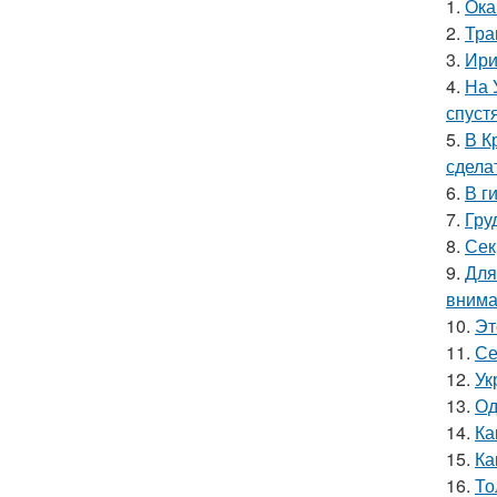
1.
Ока
2.
Тра
3.
Ири
4.
На 
спуст
5.
В К
сдела
6.
В г
7.
Гру
8.
Сек
9.
Для
внима
10.
Эт
11.
Се
12.
Ук
13.
Од
14.
Ка
15.
Ка
16.
То