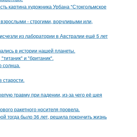
есть картина художника Урбана "Стокгольмское
взрослыми - строгими, ворчливыми или,
счезли из лаборатории в Австралии ещё 5 лет
чались в истории нашей планеты.
"титаник" и "британик".
о солнца.
в старости.
лую травму при падении, из-за чего её шея
вого ракетного носителя провела.
рой тогда было 36 лет, решила покончить жизнь