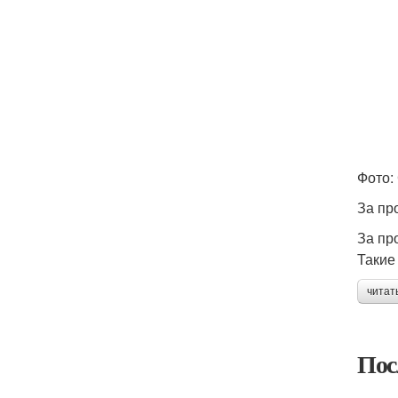
Фото:
За пр
За пр
Такие
читат
Пос