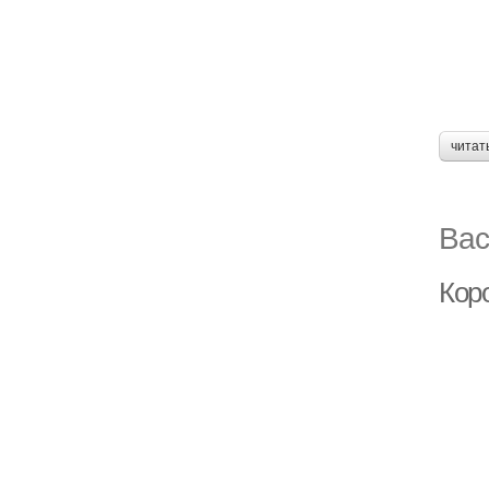
читат
Вас
Коро