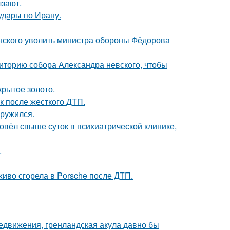
лзают.
удары по Ирану.
нского уволить министра обороны Фёдорова
иторию собора Александра невского, чтобы
крытое золото.
к после жесткого ДТП.
аружился.
ровёл свыше суток в психиатрической клинике,
.
живо сгорела в Porsche после ДТП.
редвижения, гренландская акула давно бы