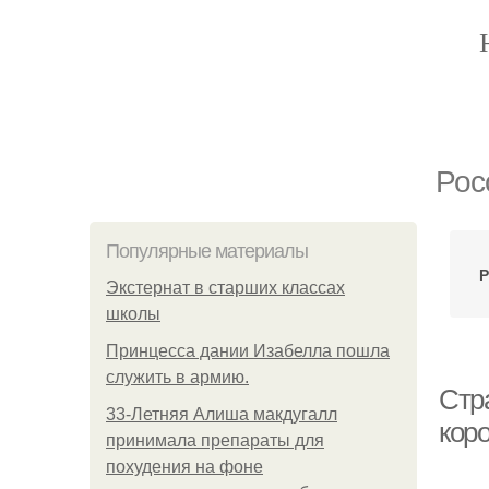
Рос
Популярные материалы
Р
Экстернат в старших классах
школы
Принцесса дании Изабелла пошла
служить в армию.
Стр
33-Летняя Алиша макдугалл
кор
принимала препараты для
похудения на фоне