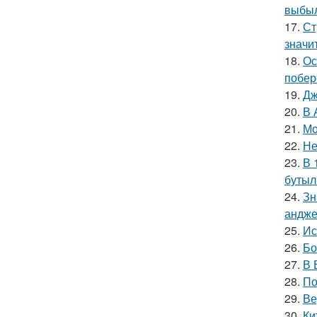
выбыл
17.
Ст
значи
18.
Ос
побер
19.
Дж
20.
В 
21.
Мо
22.
Не
23.
В 
бутыл
24.
Зн
андже
25.
Ис
26.
Бо
27.
В 
28.
По
29.
Ве
30.
Ки