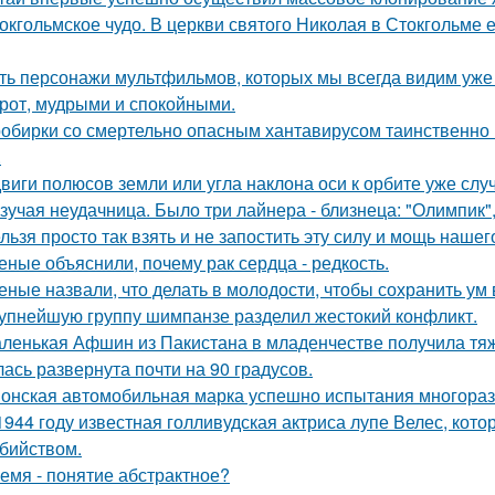
окгольмское чудо. В церкви святого Николая в Стокгольме 
ть персонажи мультфильмов, которых мы всегда видим уже 
рот, мудрыми и спокойными.
обирки со смертельно опасным хантавирусом таинственно и
.
виги полюсов земли или угла наклона оси к орбите уже слу
зучая неудачница. Было три лайнера - близнеца: "Олимпик", 
льзя просто так взять и не запостить эту силу и мощь нашег
еные объяснили, почему рак сердца - редкость.
еные назвали, что делать в молодости, чтобы сохранить ум 
упнейшую группу шимпанзе разделил жестокий конфликт.
ленькая Афшин из Пакистана в младенчестве получила тяже
лась развернута почти на 90 градусов.
онская автомобильная марка успешно испытания многоразо
1944 году известная голливудская актриса лупе Велес, кото
бийством.
емя - понятие абстрактное?