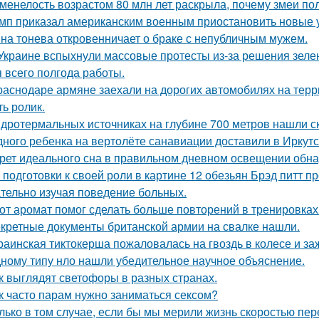
менелость возрастом 80 млн лет раскрыла, почему змеи по
мп приказал американским военным приостановить новые 
на тонева откровенничает о браке с непубличным мужем.
Украине вспыхнули массовые протесты из-за решения зеле
я всего полгода работы.
раснодаре армяне заехали на дорогих автомобилях на терр
ть ролик.
идротермальных источниках на глубине 700 метров нашли с
дного ребенка на вертолёте санавиации доставили в Иркутс
рет идеального сна в правильном дневном освещении обн
 подготовки к своей роли в картине 12 обезьян Брэд питт п
тельно изучая поведение больных.
от аромат помог сделать больше повторений в тренировках
кретные документы британской армии на свалке нашли.
раинская тиктокерша пожаловалась на гвоздь в колесе и за
ному типу нло нашли убедительное научное объяснение.
к выглядят светофоры в разных странах.
к часто парам нужно заниматься сексом?
лько в том случае, если бы мы мерили жизнь скоростью пе