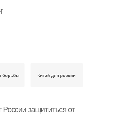
И
я борьбы
Китай для россии
т России защититься от