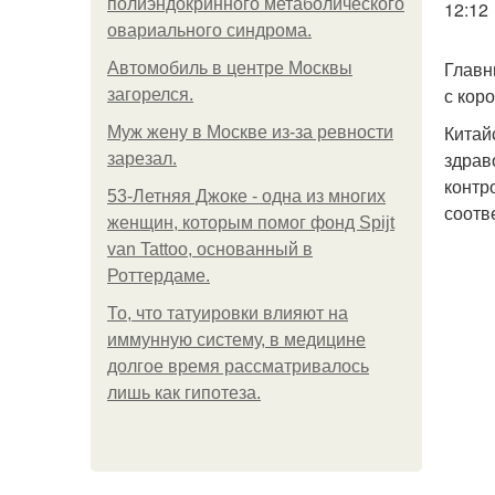
полиэндокринного метаболического
12:12
овариального синдрома.
Главн
Автомобиль в центре Москвы
с кор
загорелся.
Китай
Mуж жену в Москве из-за ревности
здрав
зарезал.
контр
53-Летняя Джоке - одна из многих
соотв
женщин, которым помог фонд Spijt
van Tattoo, основанный в
Роттердаме.
То, что татуировки влияют на
иммунную систему, в медицине
долгое время рассматривалось
лишь как гипотеза.