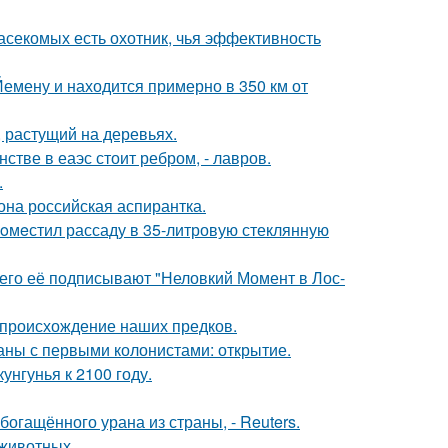
асекомых есть охотник, чья эффективность
Йемену и находится примерно в 350 км от
 растущий на деревьях.
стве в еаэс стоит ребром, - лавров.
.
на российская аспирантка.
пoмeстил рассаду в 35-литровую стеклянную
его её подписывают "Неловкий Момент в Лос-
 происхождение наших предков.
ны с первыми колонистами: открытие.
нгунья к 2100 году.
гащённого урана из страны, - Reuters.
животных.