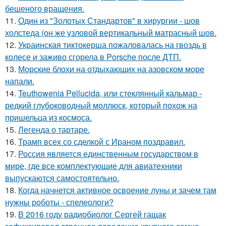
бешеного вращения.
11.
Один из "Золотых Стандартов" в хирургии - шов
холстеда (он же узловой вертикальный матрасный шов.
12.
Украинская тиктокерша пожаловалась на гвоздь в
колесе и заживо сгорела в Porsche после ДТП.
13.
Морские блохи на отдыхающих на азовском море
напали.
14.
Teuthowenia Pellucida, или стеклянный кальмар -
редкий глубоководный моллюск, который похож на
пришельца из космоса.
15.
Легенда о тартаре.
16.
Трамп всех со сделкой с Ираном поздравил.
17.
Россия является единственным государством в
мире, где все комплектующие для авиатехники
выпускаются самостоятельно.
18.
Когда начнется активное освоение луны и зачем там
нужны роботы - спелеологи?
19.
В 2016 году радиобиолог Сергей гащак