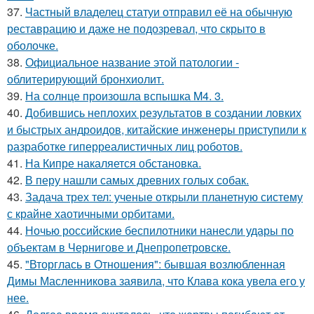
37.
Частный владелец статуи отправил её на обычную
реставрацию и даже не подозревал, что скрыто в
оболочке.
38.
Официальное название этой патологии -
облитерирующий бронхиолит.
39.
На солнце произошла вспышка M4. 3.
40.
Добившись неплохих результатов в создании ловких
и быстрых андроидов, китайские инженеры приступили к
разработке гиперреалистичных лиц роботов.
41.
На Кипре накаляется обстановка.
42.
В перу нашли самых древних голых собак.
43.
Задача трех тел: ученые открыли планетную систему
с крайне хаотичными орбитами.
44.
Ночью российские беспилотники нанесли удары по
объектам в Чернигове и Днепропетровске.
45.
"Вторглась в Отношения": бывшая возлюбленная
Димы Масленникова заявила, что Клава кока увела его у
нее.