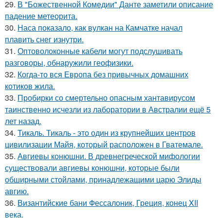
29.
В "Божественной Комедии" Данте заметили описание
падение метеорита.
30.
Наса показало, как вулкан на Камчатке начал
плавить снег изнутри.
31.
Оптоволоконные кабели могут подслушивать
разговоры, обнаружили геофизики.
32.
Когда-то вся Европа без привычных домашних
котиков жила.
33.
Пробирки со смертельно опасным хантавирусом
таинственно исчезли из лаборатории в Австралии ещё 5
лет назад.
34.
Тикаль. Тикаль - это один из крупнейших центров
цивилизации Майя, который расположен в Гватемале.
35.
Авгиевы конюшни. В древнегреческой мифологии
существовали авгиевы конюшни, которые были
обширными стойлами, принадлежащими царю Элиды
авгию.
36.
Византийские бани Фессалоник, Греция, конец XII
века.