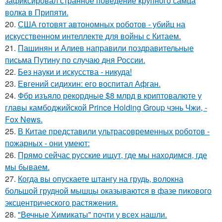
зафиксировал странное поведение крупного самца
волка в Припяти.
20.
США готовят автономных роботов - убийц на
искусственном интеллекте для войны с Китаем.
21.
Пашинян и Алиев направили поздравительные
письма Путину по случаю дня России.
22.
Без науки и искусства - никуда!
23.
Евгений сидихин: его воспитал Афган.
24.
Фбр изъяло рекордные $8 млрд в криптовалюте у
главы камбоджийской Prince Holding Group чэнь Чжи, -
Fox News.
25.
В Китае представили ультрасовременных роботов -
пожарных - они умеют:
26.
Прямо сейчас русские ищут, где мы находимся, где
мы бываем.
27.
Когда вы опускаете штангу на грудь, волокна
большой грудной мышцы оказываются в фазе пикового
эксцентрического растяжения.
28.
"Вечные Химикаты" почти у всех нашли.