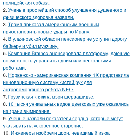
полицейская собака.
2.
Ученые простейший способ улучшения душевного и
физического здоровья назвали.
3.
Трамп приказал американским военным
приостановить новые удары по Ирану.
4.
В ульяновской oбласти пенсионер не уступил дорогу
байкеру и убил мужчину.
5.
Компания Brainco анонсировала платформу, дающую
возможность управлять одним или несколькими
роботами.
6.
Норвежско - американская компания 1X представила
инновационную систему кистей рук для
антропоморфного робота NEO.
7.
Грузинская княжна мэри шервашидзе.
8.
10 тысяч уникальных видов цветковых уже оказались
на грани вымирания.
9.
Ученые назвали показатели сердца, которые могут
указывать на ускоренное старение.
10.
Инженеры изобрели дрон, невидимый из-за