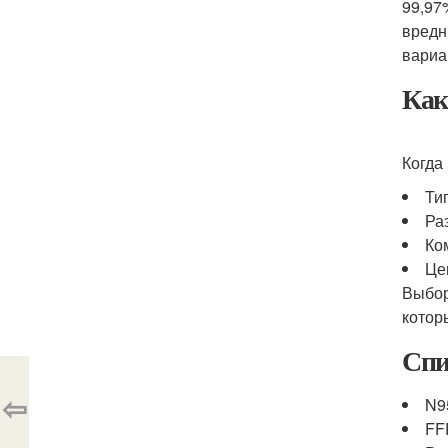
99,97
вредн
вариа
Как
Когда
Ти
Ра
Ко
Це
Выбор
котор
Спи
⇦
N9
FF