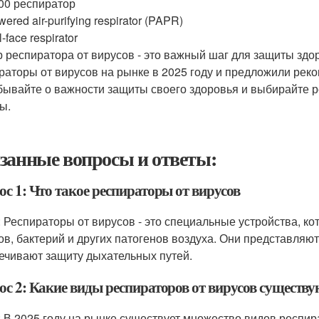
00 респиратор
ered air-purifying respirator (PAPR)
l-face respirator
 респиратора от вирусов - это важный шаг для защиты здо
раторы от вирусов на рынке в 2025 году и предложили рек
бывайте о важности защиты своего здоровья и выбирайте р
ы.
занные вопросы и ответы:
с 1: Что такое респираторы от вирусов
: Респираторы от вирусов - это специальные устройства, к
ов, бактерий и других патогенов воздуха. Они представляют
ечивают защиту дыхательных путей.
с 2: Какие виды респираторов от вирусов существую
: В 2025 году на рынке существует множество видов респират