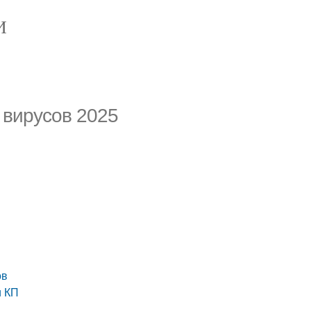
И
 вирусов 2025
ов
и КП