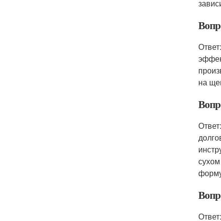
завис
Вопр
Ответ
эффек
произ
на ще
Вопр
Ответ
долго
инстр
сухом
форму
Вопро
Ответ