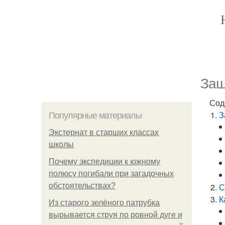
Защ
Сод
З
Популярные материалы
Экстернат в старших классах
школы
Почему экспедиции к южному
полюсу погибали при загадочных
обстоятельствах?
С
К
Из старого зелёного патрубка
вырывается струя по ровной дуге и