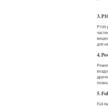
3. P1
P100 
части
вещес
для к
4. Po
Powere
возду
други
позво
5. Ful
Full-f