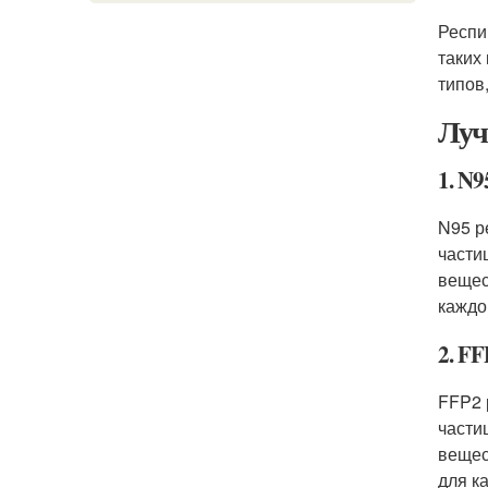
Респи
таких
типов
Луч
1. N9
N95 р
части
вещес
каждо
2. F
FFP2 
части
вещес
для к