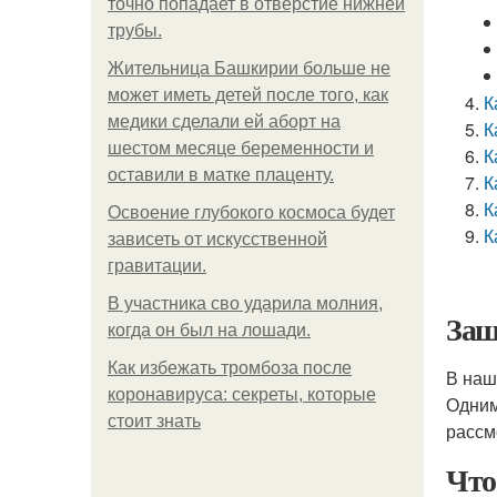
точно попадает в отверстие нижней
трубы.
Жительница Башкирии больше не
может иметь детей после того, как
К
медики сделали ей аборт на
К
шестом месяце беременности и
К
оставили в матке плаценту.
К
К
Освоение глубокого космоса будет
К
зависеть от искусственной
гравитации.
В участника сво ударила молния,
Защ
когда он был на лошади.
Как избежать тромбоза после
В наш
коронавируса: секреты, которые
Одним
стоит знать
рассм
Что