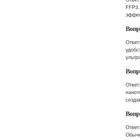
FFP3,
эффек
Вопр
Ответ
удобс
ультр
Вопро
Ответ
нанот
созда
Вопр
Ответ
Обычн