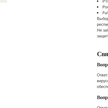
P1
Pow
Ful
Выбор
респи
Не за
защит
Свя
Вопро
Ответ
вирус
обесп
Вопро
Ответ