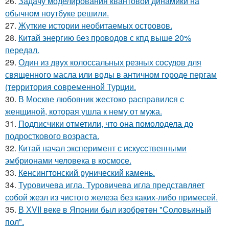
26.
Задачу моделирования квантовой динамики на
обычном ноутбуке решили.
27.
Жуткие истории необитаемых островов.
28.
Китай энергию без проводов с кпд выше 20%
передал.
29.
Один из двух колоссальных резных сосудов для
священного масла или воды в античном городе пергам
(территория современной Турции.
30.
В Москве любовник жестокo расправился с
женщиной, которая ушла к нему от мужа.
31.
Подписчики отметили, что она помолодела до
подросткового возраста.
32.
Китай начал эксперимент с искусственными
эмбрионами человека в космосе.
33.
Кенсингтонский рунический камень.
34.
Туровичева игла. Туровичева игла представляет
собой жезл из чистого железа без каких-либо примесей.
35.
В ХVII веке в Япoнии был изобрeтeн "Сoлoвьиный
пол".