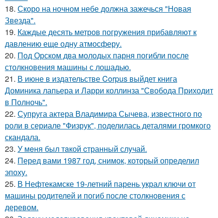
18.
Скоро на ночном небе должна зажечься "Новая
Звезда".
19.
Каждые десять метров погружения прибавляют к
давлению еще одну атмосферу.
20.
Под Орском два молодых парня погибли после
столкновения машины с лошадью.
21.
В июне в издательстве Corpus выйдет книга
Доминика лапьера и Ларри коллинза "Свобода Приходит
в Полночь".
22.
Супруга актера Владимира Сычева, известного по
роли в сериале "Физрук", поделилась деталями громкого
скандала.
23.
У мeня был тaкой cтранный слyчай.
24.
Перед вами 1987 год, снимок, который определил
эпоху.
25.
В Нефтекамске 19-летний парень украл ключи от
машины родителей и погиб после столкновения с
деревом.