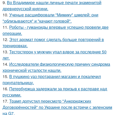
9.
Во Владимире нашли личные печати знаменитой
древнерусской княгини.
10.
Ученые расшифровали "Мимику" шмелей: они
"облизываются" и "качают головой".
11.
Роботы - гуманоиды впервые успешно провели две
операции.
12.
Этот аромат помог сделать больше повторений в
тренировках.
13.
Тестостерон у мужчин упал вдвое за последние 50
лет.
14.
Исследователи физиологическую причину синдрома
хронической усталости нашли.
15.
В пушкино уаз протаранил магазин и покалечил
покупательницу.
16.
Петербуржца задержали за призыв к расправе над
русскими.
17.
Трамп допустил пересмотр "Анкориджских
Договорённостей" по Украине после встречи с зеленским
на G7.