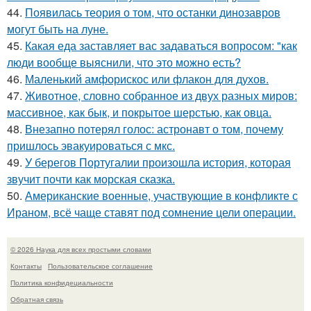
44.
Появилась теория о том, что останки динозавров
могут быть на луне.
45.
Какая еда заставляет вас задаваться вопросом: "как
люди вообще выяснили, что это можно есть?
46.
Маленький амфорискос или флакон для духов.
47.
Животное, словно собранное из двух разных миров:
массивное, как бык, и покрытое шерстью, как овца.
48.
Внезапно потерял голос: астронавт о том, почему
пришлось эвакуироваться с мкс.
49.
У берегов Португалии произошла история, которая
звучит почти как морская сказка.
50.
Американские военные, участвующие в конфликте с
Ираном, всё чаще ставят под сомнение цели операции.
© 2026 Наука для всех простыми словами
Контакты
Пользовательское соглашение
Политика конфидециальности
Обратная связь