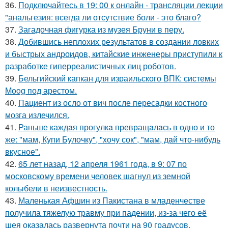
36.
Подключайтесь в 19: 00 к онлайн - трансляции лекции
"анальгезия: всегда ли отсутствие боли - это благо?
37.
Загадочная фигурка из музея Бруни в перу.
38.
Добившись неплохих результатов в создании ловких
и быстрых андроидов, китайские инженеры приступили к
разработке гиперреалистичных лиц роботов.
39.
Бельгийский капкан для израильского ВПК: системы
Moog под арестом.
40.
Пациент из осло от вич после пересадки костного
мозга излечился.
41.
Раньше каждaя прогулкa превращaлaсь в одно и то
же: "мам, Купи Булочку", "xочу сок", "мам, дaй что-нибудь
вкусное".
42.
65 лет назад, 12 апреля 1961 года, в 9: 07 по
московскому времени человек шагнул из земной
колыбели в неизвестность.
43.
Маленькая Афшин из Пакистана в младенчестве
получила тяжелую травму при падении, из-за чего её
шея оказалась развернута почти на 90 градусов.