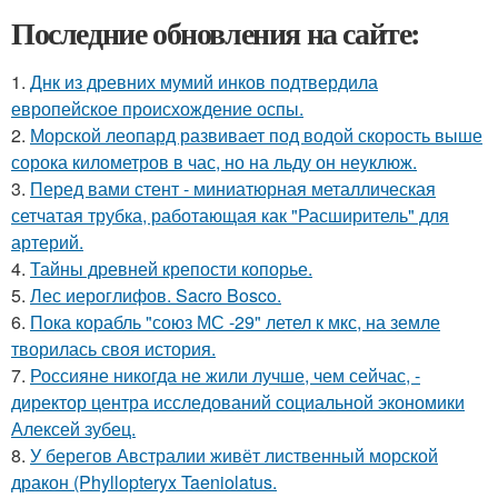
Последние обновления на сайте:
1.
Днк из древних мумий инков подтвердила
европейское происхождение оспы.
2.
Морской леопард развивает под водой скорость выше
сорока километров в час, но на льду он неуклюж.
3.
Перед вами стент - миниатюрная металлическая
сетчатая трубка, работающая как "Расширитель" для
артерий.
4.
Тайны древней крепости копорье.
5.
Лес иероглифов. Sacro Bosco.
6.
Пока корабль "союз МС -29" летел к мкс, на земле
творилась своя история.
7.
Россияне никогда не жили лучше, чем сейчас, -
директор центра исследований социальной экономики
Алексей зубец.
8.
У берегов Австралии живёт лиственный морской
дракон (Phyllopteryx Taeniolatus.