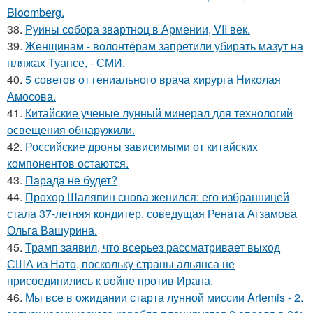
Bloomberg.
38.
Руины собора звартноц в Армении, VII век.
39.
Женщинам - волонтёрам запретили убирать мазут на
пляжах Туапсе, - СМИ.
40.
5 советов от гениального врача хирурга Николая
Амосова.
41.
Китайские ученые лунный минерал для технологий
освещения обнаружили.
42.
Российские дроны зависимыми от китайских
компонентов остаются.
43.
Парада не будет?
44.
Прохор Шаляпин снова женился: его избранницей
стала 37-летняя кондитер, соведущая Рената Агзамова
Ольга Вашурина.
45.
Трамп заявил, что всерьез рассматривает выход
США из Нато, поскольку страны альянса не
присоединились к войне против Ирана.
46.
Мы все в ожидании старта лунной миссии Artemis - 2.