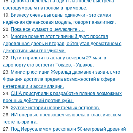
18.
Девочка ослепла на один глаз после выстрела
светошумовым патроном в приморье.
19.
Бизнесу очень выгодны одиночки - это самая
надёжная финансовая модель, говорят аналитики.
20.
Пока все думают о целлюлите ….
21.
Многие помнят этот типичный дуэт: простая
деревянная дверь и вторая, обтянутая дерматином с
декоративными гвоздиками.
22.
Путин прилетит в астану вечером 27 мая, в
аэропорту его встретит Токаев, - Ушаков.
23.
Министр юстиции Жеральд дарманен заявил, что
Франция достигла предела возможностей в сфере
интеграции и ассимиляции.
24.
США приступили к разработке планов возможных
военных действий против кубы.
25.
Жуткие истории необитаемых островов.
26.
ИИ впервые превзошел человека в классическом
тесте тьюринга.
27.
Под Иерусалимом раскопали 50-метровый древний