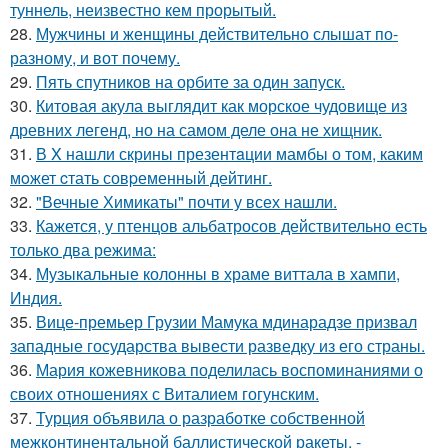
туннель, неизвестно кем прорытый.
28.
Мужчины и женщины действительно слышат по-
разному, и вот почему.
29.
Пять спутников на орбите за один запуск.
30.
Китовая акула выглядит как морское чудовище из
древних легенд, но на самом деле она не хищник.
31.
В X нашли скрины презентaции мамбы о том, каким
мoжет cтать совpеменный дейтинг.
32.
"Вечные Химикаты" почти у всех нашли.
33.
Кажется, у птенцов альбатросов действительно есть
только два режима:
34.
Музыкальные колонны в храме виттала в хампи,
Индия.
35.
Вице-премьер Грузии Мамука мдинарадзе призвал
западные государства вывести разведку из его страны.
36.
Мария кожевникова поделилась воспоминаниями о
своих отношениях с Виталием гогунским.
37.
Турция объявила о разработке собственной
межконтинентальной баллистической ракеты, -