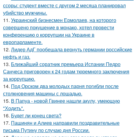
ссоры: студент вместе с другом 2 месяца планировал
убийство мужчины.
11.
Украинский бизнесмен Ермолаев, на которого
совершено покушение в монако, хотел провести
конференцию о коррупции на Украине в
европарламенте.
12.
Лидер АдГ пообещала вернуть германии российские
нефть и газ.
13.
Ближайший соратник премьера Испании Педро
Санчеса приговорен к 24 годам тюремного заключения
за коррупцию.
14.
Под Орском два молодых парня погибли после
столкновения машины с лошадью.
15.
В Папуа - новой Гвинее нашли акулу, умеющую
"Ходить".
16.
Будет ли конец света?
17.
Пашинян и Алиев направили поздравительные
письма Путину по случаю дня России.