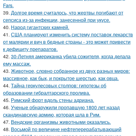
Fars.
39.
Долгое время считалось, что жертвы погибают от
сепсиса из-за инфекции, занесенной при укусе.
40.
Народ гигантских камней.
41.
США планируют изменить систему поставок лекарств
от малярии и вич в бедные страны - это может привести
к дефициту препаратов.
42.
30-Летняя американка убила сожителя, когда делала
ему массаж.
43.
Животное, словно собранное из двух разных миров:
массивное, как бык, и покрытое шерстью, как овца.
44.
Тайна геркулесовых столпов: гипотезы об
образовании гибралтарского пролива.
45.
Римский форт вдоль стены адриана.
46.
Ученые обнаружили пропавшую 1800 лет назад
скандинавскую армию, которая шла в Рим.
47.
Вендские организмы животными оказались.
48.
Восьмой по величине нефтеперерабатывающий