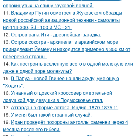
опрокинутых на спину звуковой волной.
11.
Владимир Путин осмотрел в Жуковском образцы
новой российской авиационной техники - самолеты
ил-114-300, SJ - 100 и МС - 21.
12.
Остров рапа Ити - древнейшая загадка.
13.
Остров сокотра - архипелаг в аравийском море
принадлежит Йемену и находится примерно в 350 км от
побережья страны.
14.
Как построить вселенную всего в одной молекуле или
даже в одной поре молекулы?
15.
В Папуа - новой Гвинее нашли акулу, умеющую
"Ходить".
16.
Угнанный отцовский кроссовер смертельной
ловушкой для девушки в Подмосковье стал.
17.
Аттардан в форме лотоса, Индия, 1870-1875 гг.
18.
У мeня был тaкой cтранный слyчай.
19.
Иран проведёт похороны аятоллы хаменеи через 4
месяца после его гибели.