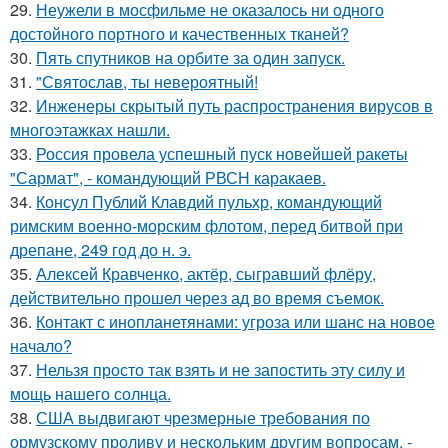
29.
Неужели в мосфильме не оказалось ни одного
достойного портного и качественных тканей?
30.
Пять спутников на орбите за один запуск.
31.
"Святослав, ты невероятный!
32.
Инженеры скрытый путь распространения вирусов в
многоэтажках нашли.
33.
Россия провела успешный пуск новейшей ракеты
"Сармат", - командующий РВСН каракаев.
34.
Консул Публий Клавдий пульхр, командующий
римским военно-морским флотом, перед битвой при
дрепане, 249 год до н. э.
35.
Алексей Кравченко, актёр, сыгравший флёру,
действительно прошел через ад во время съемок.
36.
Контакт с инопланетянами: угроза или шанс на новое
начало?
37.
Нельзя просто так взять и не запостить эту силу и
мощь нашего солнца.
38.
США выдвигают чрезмерные требования по
ормузскому проливу и нескольким другим вопросам, -