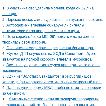
1.
В участника сво ударила молния, когда он был на
лошади.
2.
Чарские пески: самая удивительная пустыня на земле.
3.
Астрофизики впервые обнаружили сигналы
антиматерии из-за пределов млечного пути.
4.
Пока корабль "союз МС -29" летел к мкс, на земле
творилась своя история.
5.
Славянская мифология: прекрасная богиня тара.
6.
Жуткое ДТП случилось на ЗСД в Санкт-петербурге -
эвакуатор на полной скорости влетел в мусоровоз.
7.
Экс - главу пушкинского музея проверят из-за слов о
кокошнике.
8.
Один из "Золотых Стандартов" в хирургии - шов
холстеда (он же узловой вертикальный матрасный шов.
9.
Парень купил форму МВД, чтобы не стоять в очереди
за бензином.
10.
Уникальные специалисты патрулируют аэродромы
полярных станций, чтобы возвращать на лапы птиц,