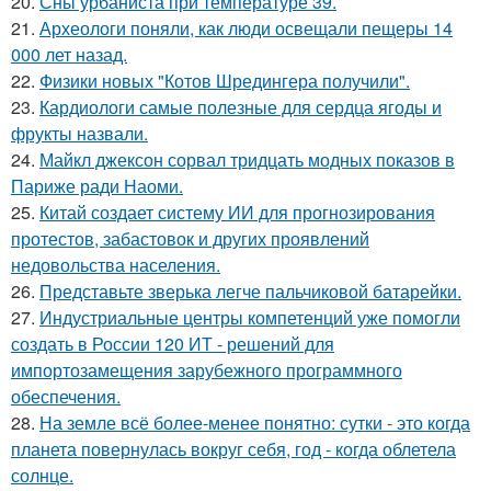
20.
Сны урбаниста при температуре 39.
21.
Археологи поняли, как люди освещали пещеры 14
000 лет назад.
22.
Физики новых "Котов Шредингера получили".
23.
Кардиологи самые полезные для сердца ягоды и
фрукты назвали.
24.
Майкл джексон сорвал тридцать модных показов в
Париже ради Наоми.
25.
Китай создает систему ИИ для прогнозирования
протестов, забастовок и других проявлений
недовольства населения.
26.
Представьте зверька легче пальчиковой батарейки.
27.
Индустриальные центры компетенций уже помогли
создать в России 120 ИТ - решений для
импортозамещения зарубежного программного
обеспечения.
28.
На земле всё более-менее понятно: сутки - это когда
планета повернулась вокруг себя, год - когда облетела
солнце.