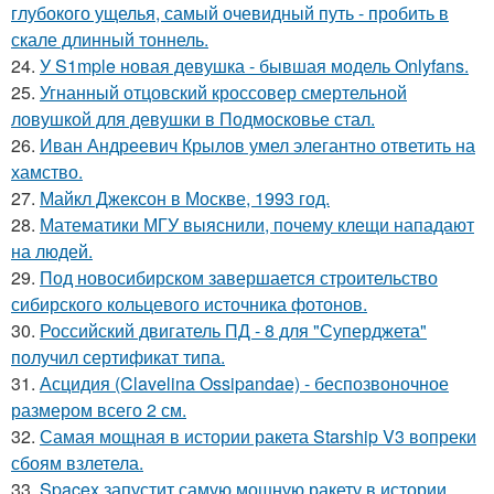
глубокого ущелья, самый очевидный путь - пробить в
скале длинный тоннель.
24.
У S1mple новая девушка - бывшая модель Onlyfans.
25.
Угнанный отцовский кроссовер смертельной
ловушкой для девушки в Подмосковье стал.
26.
Иван Андреевич Крылов умел элегантно ответить на
хамство.
27.
Майкл Джексон в Москве, 1993 год.
28.
Математики МГУ выяснили, почему клещи нападают
на людей.
29.
Под новосибирском завершается строительство
сибирского кольцевого источника фотонов.
30.
Российский двигатель ПД - 8 для "Суперджета"
получил сертификат типа.
31.
Асцидия (Clavelina Ossipandae) - беспозвоночное
размером всего 2 см.
32.
Самая мощная в истории ракета Starship V3 вопреки
сбоям взлетела.
33.
Spacex запустит самую мощную ракету в истории.