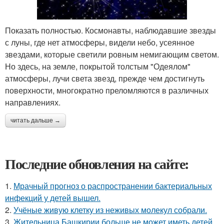
Показать полностью. Космонавты, наблюдавшие звезды
с луны, где нет атмосферы, видели небо, усеянное
звездами, которые светили ровным немигающим светом.
Но здесь, на земле, покрытой толстым "Одеялом"
атмосферы, лучи света звезд, прежде чем достигнуть
поверхности, многократно преломляются в различных
направлениях.
читать дальше →
Последние обновления на сайте:
1.
Мрачный прогноз о распространении бактериальных
инфекций у детей вышел.
2.
Учёные живую клетку из неживых молекул собрали.
3.
Жительница Башкирии больше не может иметь детей