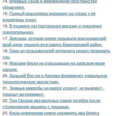
14.
Впервые сахар в межзвездном пространстве
обнаружен.
15.
Пьяный красноярец иномарку на глазах у её
владелицы угнал.
16.
В пушкино уаз протаранил магазин и покалечил
покупательницу.
17.
Девушка, которая ранее называла краснодарский
край адом, решила возглавить Брюховецкий район.
18.
Один из пользователей интернета решил проверить
соц.
19.
Морские блохи на отдыхающих на азовском море
напали.
20.
Дальний Восток и Арктика формируют уникальную
технологическую экосистему.
21.
Земные микробы на марсе усохнут, но выживут -
показал эксперимент.
22.
Под Орском два молодых парня погибли после
столкновения машины с лошадью.
23.
Когда инженерам нужно соединить два берега