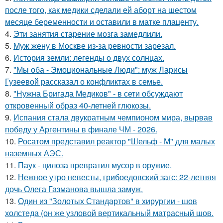
после того, как медики сделали ей аборт на шестом
месяце беременности и оставили в матке плаценту.
4.
Эти занятия старение мозга замедлили.
5.
Mуж жену в Москве из-за ревности зарезал.
6.
История земли: легенды о двух солнцах.
7.
"Мы оба - Эмоциональные Люди": муж Ларисы
Гузеевой рассказал о конфликтах в семье.
8.
"Нужна Бригада Медиков" - в сети обсуждают
откровенный образ 40-летней глюкозы.
9.
Испания стала двукратным чемпионом мира, вырвав
победу у Аргентины в финале ЧМ - 2026.
10.
Росатом представил реактор "Шельф - М" для малых
наземных АЭС.
11.
Паук - цилоза превратил мусор в оружие.
12.
Нежное утро невесты, грибоедовский загс: 22-летняя
дочь Олега Газманова вышла замуж.
13.
Один из "Золотых Стандартов" в хирургии - шов
холстеда (он же узловой вертикальный матрасный шов.