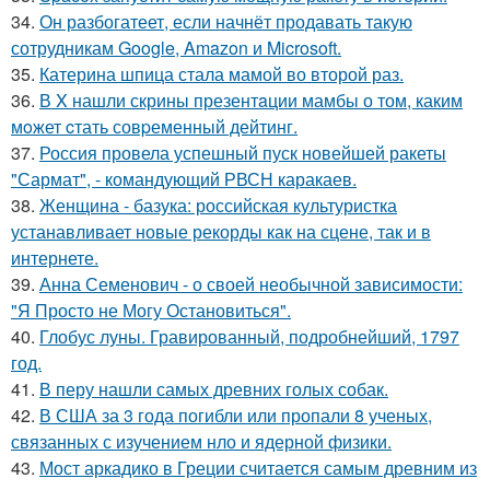
34.
Он разбогатеет, если начнёт продавать такую
сотрудникам Google, Amazon и Microsoft.
35.
Катерина шпица стала мамой во второй раз.
36.
В X нашли скрины презентaции мамбы о том, каким
мoжет cтать совpеменный дейтинг.
37.
Россия провела успешный пуск новейшей ракеты
"Сармат", - командующий РВСН каракаев.
38.
Женщина - базука: российская культуристка
устанавливает новые рекорды как на сцене, так и в
интернете.
39.
Анна Семенович - о своей необычной зависимости:
"Я Просто не Могу Остановиться".
40.
Глобус луны. Гравированный, подробнейший, 1797
год.
41.
В перу нашли самых древних голых собак.
42.
В США за 3 года погибли или пропали 8 ученых,
связанных с изучением нло и ядерной физики.
43.
Мост аркадико в Греции считается самым древним из