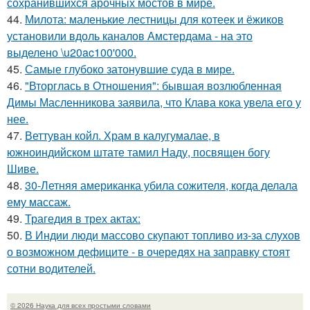
сохранившихся арочных мостов в мире.
44.
Милота: маленькие лестницы для котеек и ёжиков
установили вдоль каналов Амстердама - на это
выделено \u20ac100'000.
45.
Самые глубоко затонувшие суда в мире.
46.
"Вторглась в Отношения": бывшая возлюбленная
Димы Масленникова заявила, что Клава кока увела его у
нее.
47.
Веттуван койл. Храм в калугумалае, в
южноиндийском штате тамил Наду, посвящен богу
Шиве.
48.
30-Летняя американка убила сожителя, когда делала
ему массаж.
49.
Трагедия в трех актах:
50.
В Индии люди массово скупают топливо из-за слухов
о возможном дефиците - в очередях на заправку стоят
сотни водителей.
© 2026 Наука для всех простыми словами