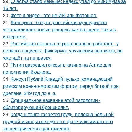
29.
Счастья стало меньше: индекс упал до минимума за
15 лет.
30.
Фото и видео - это не ИИ или фотошоп.
31.
Женщина - базука: российская культуристка
устанавливает новые рекорды как на сцене, так и в
интернете.
32.
Российская вакцина от рака реально работает - у
первого пациента фиксируют улучшения анализов, он
уже идёт на поправку.
33.
Путин разрешил открыть казино на Алтае для
пополнения бюджета.
34.
Консул Публий Клавдий пульхр, командующий
римским военно-морским флотом, перед битвой при
дрепане, 249 год до н. э.
35.
Официальное название этой патологии -
облитерирующий бронхиолит.
36.
Когда штанга касается груди, волокна большой
грудной мышцы находятся в фазе максимального
эксцентрического растяжения.