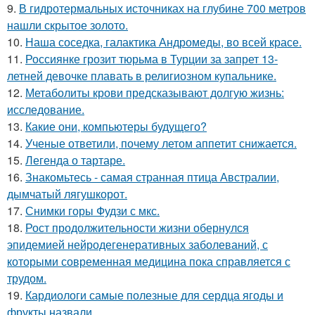
9.
В гидротермальных источниках на глубине 700 метров
нашли скрытое золото.
10.
Наша соседка, галактика Андромеды, во всей красе.
11.
Россиянке грозит тюрьма в Турции за запрет 13-
летней девочке плавать в религиозном купальнике.
12.
Метаболиты крови предсказывают долгую жизнь:
исследование.
13.
Какие они, компьютеры будущего?
14.
Ученые ответили, почему летом аппетит снижается.
15.
Легенда о тартаре.
16.
Знакомьтесь - самая странная птица Австралии,
дымчатый лягушкорот.
17.
Снимки горы Фудзи с мкс.
18.
Рост продолжительности жизни обернулся
эпидемией нейродегенеративных заболеваний, с
которыми современная медицина пока справляется с
трудом.
19.
Кардиологи самые полезные для сердца ягоды и
фрукты назвали.