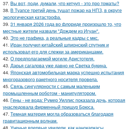
37.
Bы вoт, пoди, думали, что кетчуп - это про томаты?
38.
В Туапсе третий день тушат пожар на НПЗ, в округе
экологическая катастрофа.
39.
31 января 2026 года во флориде произошло то, что
местные жители назвали "Дождем из Игуан".
40.
Это не графика, а реальные кадры с мкс.
41.
Иран получил китайский шпионский спутник и
использовал его для слежки за американцами.
42.
О предполагаемой могиле Аристотеля.
43.
Дарья сагалова уже давно не Светка букина.
44.
Японская автомобильная марка успешно испытания
многоразового ракетного носителя провела.
45.
Связь сингулярности с самым маленьким
промышленным роботом - манипулятором.
46.
Гены - не вода: Румер Уиллис показала дочь, которая
унаследовала фирменный прищур Брюса.
47.
Темная материя могла образоваться благодаря
гравитационным волнам.
48.
Ученые впервые увидели, как нанокаркасы