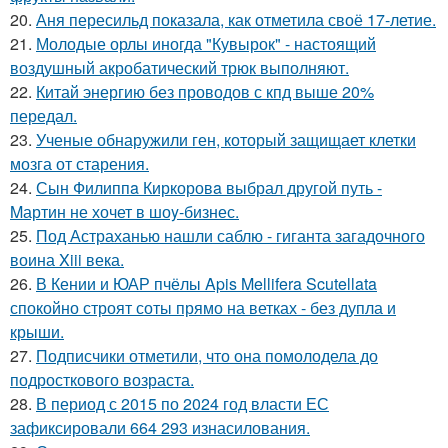
20.
Аня пересильд показала, как отметила своё 17-летие.
21.
Молодые орлы иногда "Кувырок" - настоящий
воздушный акробатический трюк выполняют.
22.
Китай энергию без проводов с кпд выше 20%
передал.
23.
Ученые обнаружили ген, который защищает клетки
мозга от старения.
24.
Сын Филиппa Киркоровa выбрал другой путь -
Mартин не хочет в шоy-бизнес.
25.
Под Астраханью нашли саблю - гиганта загадочного
воина Xiii века.
26.
В Кении и ЮАР пчёлы Apis Mellifera Scutellata
спокойно строят соты прямо на ветках - без дупла и
крыши.
27.
Подписчики отметили, что она помолодела до
подросткового возраста.
28.
В период с 2015 по 2024 год власти ЕС
зафиксировали 664 293 изнасилования.