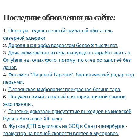
Последние обновления на сайте:
1.
Опоссум - единственный сумчатый обитатель
северной америки.
2.
Деревянная арфа возрастом более 3 тысяч лет.
3.
Дочь знаменитого актёра вынуждена зарабатывать в
Onlyfans на голых фото, потому что отец оставил её без
денег.
4.
Феномен "Лицевой Тарелки": биологический радар под
перьями.
5.
Славянская мифология: прекрасная богиня тара.
6.
Получен самый сложный в истории прямой снимок
экзопланеты.
7.
Генетики доказали присутствие выходцев из киевской
Руси в Вильнюсе Xiii века.
8.
Жуткое ДТП случилось на ЗСД в Санкт-петербурге -
эвакуатор на полной скорости влетел в мусоровоз.