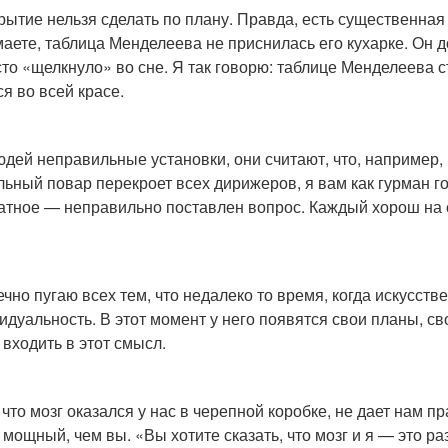
крытие нельзя сделать по плану. Правда, есть существенна
аете, таблица Менделеева не приснилась его кухарке. Он д
сто «щелкнуло» во сне. Я так говорю: таблице Менделеева 
ся во всей красе.
людей неправильные установки, они считают, что, например, 
льный повар перекроет всех дирижеров, я вам как гурман го
атное — неправильно поставлен вопрос. Каждый хорош на 
вечно пугаю всех тем, что недалеко то время, когда искусст
идуальность. В этот момент у него появятся свои планы, сво
 входить в этот смысл.
о что мозг оказался у нас в черепной коробке, не дает нам 
 мощный, чем вы. «Вы хотите сказать, что мозг и я — это р