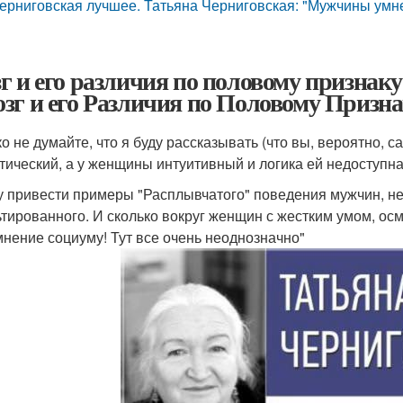
ерниговская лучшее. Татьяна Черниговская: "Мужчины умне
г и его различия по половому признаку.
зг и его Различия по Половому Призна
ко не думайте, что я буду рассказывать (что вы, вероятно, с
тический, а у женщины интуитивный и логика ей недоступн
у привести примеры "Расплывчатого" поведения мужчин, нес
ьтированного. И сколько вокруг женщин с жестким умом, ос
мнение социуму! Тут все очень неоднозначно"