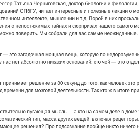
ссор Татьяна Черниговская, доктор биологии и филологии
дований СПбГУ, читает интересные и полезные лекции о моз
ственном интеллекте, мышлении и т.д. Порой в них проска
ения о непостижимых тайнах и сюрпризах нашего самого м
можно поверить. Мы собрали для вас самые неожиданные.
зг — это загадочная мощная вещь, которую по недоразумен
 у нас нет абсолютно никаких оснований: кто чей — это отде
зг принимает решение за 30 секунд до того, как человек это
д времени для мозговой деятельности. Так кто ж в итоге пр
йствительно пугающая мысль — а кто на самом деле в доме 
соматический тип, масса других вещей, включая рецепторы. 
мающее решения? Про подсознание вообще никто ничего не 