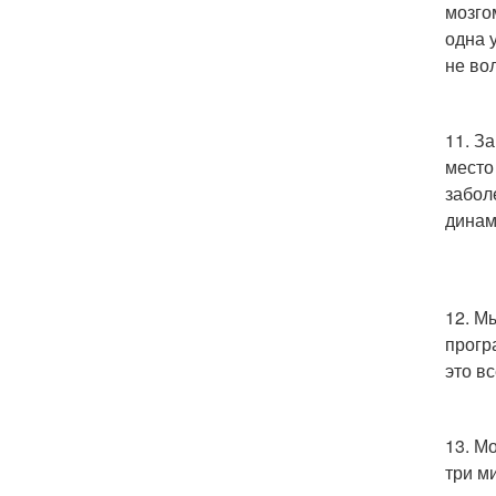
мозго
одна 
не во
11. З
место
забол
динам
12. М
прогр
это в
13. Мо
три м