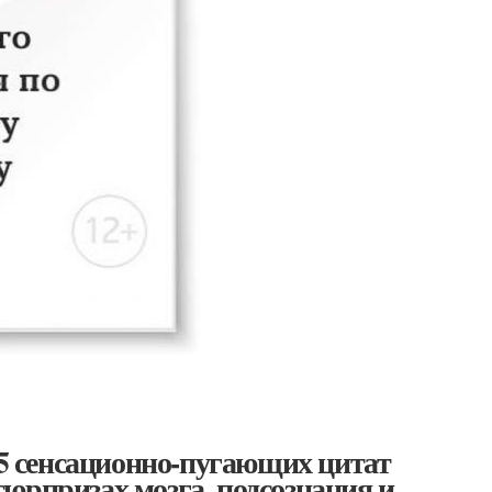
15 сенсационно-пугающих цитат
юрпризах мозга, подсознания и