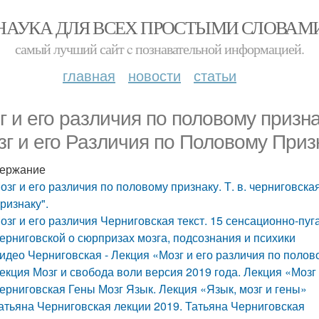
НАУКА ДЛЯ ВСЕХ ПРОСТЫМИ СЛОВАМ
самый лучший сайт c познавательной информацией.
главная
новости
статьи
г и его различия по половому признак
зг и его Различия по Половому Призн
ержание
озг и его различия по половому признаку. Т. в. черниговска
ризнаку".
озг и его различия Черниговская текст. 15 сенсационно-пу
ерниговской о сюрпризах мозга, подсознания и психики
идео Черниговская - Лекция «Мозг и его различия по полов
екция Мозг и свобода воли версия 2019 года. Лекция «Мозг
ерниговская Гены Мозг Язык. Лекция «Язык, мозг и гены»
атьяна Черниговская лекции 2019. Татьяна Черниговская