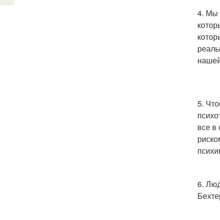
4. Мы
котор
котор
реальн
нашей
5. Чт
психо
все в
риско
психик
6. Лю
Бехте