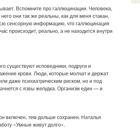
нывает. Вспомните про галлюцинации. Человека,
 него они так же реальны, как для меня стакан,
я всю сенсорную информацию, что галлюцинация
ейчас происходит, реально, а не находится внутри
ого существуют исповедники, подруги и
ражение крови. Люди, которые молчат и держат
или даже психиатрическим риском, но и под
ачнется с язвы желудка. Организм един — и
 он включен, тем дольше сохранен. Наталья
аботу «Умные живут долго».