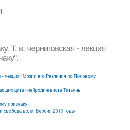
И
у. Т. в. черниговская - лекция
аку".
я - лекция "Мозг и его Различия по Половому
гающих цитат нейролингвиста Татьяны
ому признаку»
 и свобода воли. Версия 2019 года»