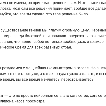
м мы не имеем, он принимает решение сам. И это ставит на
уловка: мозг сам все решения принимает, вообще все делает
лнуйся, это все ты сделал, это твое решение было.
а существование гениев мы платим огромную цену. Нервные
 в мире среди болезней, они начинают опережать по количе
евания, что являет собой не только вообще ужас и кошмар, 
ическое бремя для всех развитых стран.
ы рождаемся с мощнейшим компьютером в голове. Но в него
аммы в нем стоят уже, а какие-то туда нужно закачать, и вы 
се время, вы все время меняетесь, перестраиваетесь.
зг — это не просто нейронная сеть, это сеть сетей, сеть се
иллиона часов просмотра