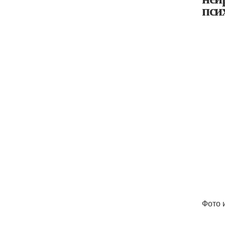
пси
Фото 