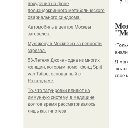
Ч
похудения на фоне
полиэндокринного метаболического
овариального синдрома.
Моз
Автомобиль в центре Москвы
"Мо
загорелся.
Mуж жену в Москве из-за ревности
"Толь
зарезал.
анали
53-Летняя Джоке - одна из многих
Я мог
женщин, которым помог фонд Spijt
экзал
van Tattoo, основанный в
свое 
Роттердаме.
То, что татуировки влияют на
иммунную систему, в медицине
долгое время рассматривалось
лишь как гипотеза.