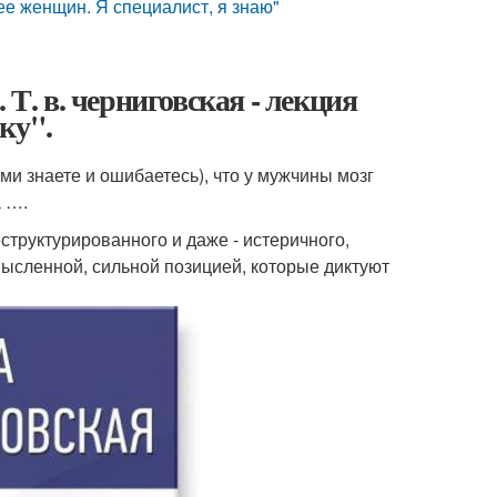
е женщин. Я специалист, я знаю"
 Т. в. черниговская - лекция
ку".
ами знаете и ошибаетесь), что у мужчины мозг
а ….
труктурированного и даже - истеричного,
мысленной, сильной позицией, которые диктуют