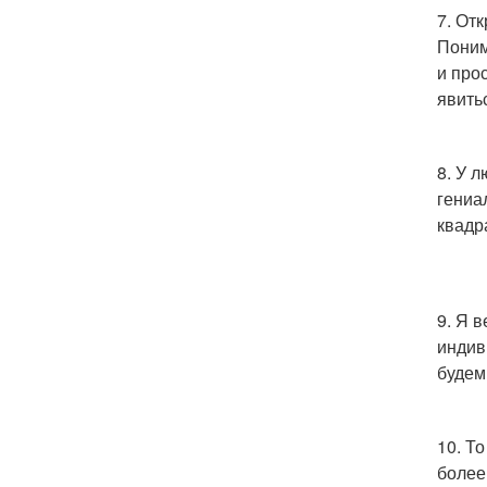
7. От
Поним
и про
явить
8. У 
гениа
квадр
9. Я 
индив
будем
10. Т
более