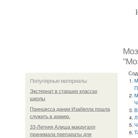
Моз
"Мо
Сод
М
Популярные материалы
П
Экстернат в старших классах
М
школы
Ч
Принцесса дании Изабелла пошла
В
служить в армию.
Л
Ч
33-Летняя Алиша макдугалл
Т
принимала препараты для