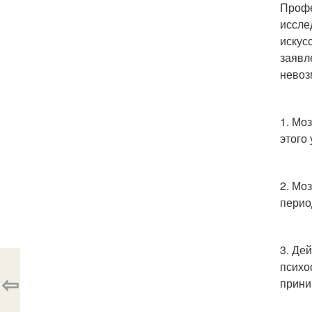
Профе
иссле
искус
заявл
невоз
1. Мо
этого
2. Мо
перио
3. Де
психо
⇦
прини