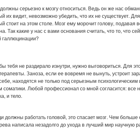
 должны серьезно к мозгу относиться. Ведь он же нас обма
ый их видит, невозможно убедить, что их не существует. Для
ый стоит на этом столе. Мозг ему морочит голову, подава
а. Так какие у нас с вами основания считать, что то, что с
 галлюцинации?
обы тебя не раздирало изнутри, нужно выговориться. Для эт
терапевты. Заноза, если ее вовремя не вынуть, устроит за
 себе, находятся не только под серьезным психологическим 
м соматики. Любой профессионал со мной согласится: все н
а, и тело.
ди должны работать головой, это спасает мозг. Чем больше
рева написала незадолго до ухода в лучший мир научную р