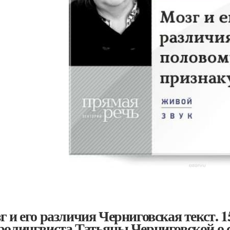
г и его различия Черниговская текст. 
ролингвиста Татьяны Черниговской о с