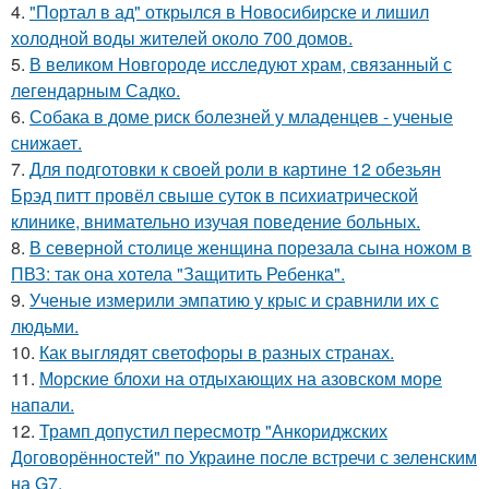
4.
"Портал в ад" открылся в Новосибирске и лишил
холодной воды жителей около 700 домов.
5.
В великом Новгороде исследуют храм, связанный с
легендарным Садко.
6.
Собака в доме риск болезней у младенцев - ученые
снижает.
7.
Для подготовки к своей роли в картине 12 обезьян
Брэд питт провёл свыше суток в психиатрической
клинике, внимательно изучая поведение больных.
8.
В северной столице женщина порезала сына ножом в
ПВЗ: так она хотела "Защитить Ребенка".
9.
Ученые измерили эмпатию у крыс и сравнили их с
людьми.
10.
Как выглядят светофоры в разных странах.
11.
Морские блохи на отдыхающих на азовском море
напали.
12.
Трамп допустил пересмотр "Анкориджских
Договорённостей" по Украине после встречи с зеленским
на G7.