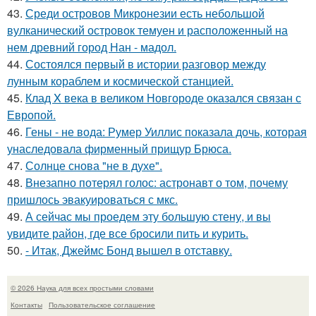
43.
Среди островов Микронезии есть небольшой
вулканический островок темуен и расположенный на
нем древний город Нан - мадол.
44.
Состоялся первый в истории разговор между
лунным кораблем и космической станцией.
45.
Клад X века в великом Новгороде оказался связан с
Европой.
46.
Гены - не вода: Румер Уиллис показала дочь, которая
унаследовала фирменный прищур Брюса.
47.
Солнце снова "не в духе".
48.
Внезапно потерял голос: астронавт о том, почему
пришлось эвакуироваться с мкс.
49.
А сейчас мы проедем эту большую стену, и вы
увидите район, где все бросили пить и курить.
50.
- Итак, Джеймс Бонд вышел в отставку.
© 2026 Наука для всех простыми словами
Контакты
Пользовательское соглашение