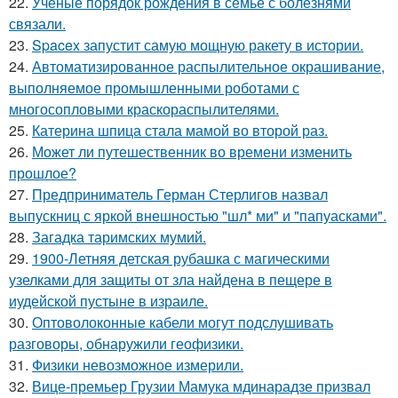
22.
Ученые порядок рождения в семье с болезнями
связали.
23.
Spacex запустит самую мощную ракету в истории.
24.
Автоматизированное распылительное окрашивание,
выполняемое промышленными роботами с
многосопловыми краскораспылителями.
25.
Катерина шпица стала мамой во второй раз.
26.
Может ли путешественник во времени изменить
прошлое?
27.
Предприниматель Герман Стерлигов назвал
выпускниц с яркой внешностью "шл* ми" и "папуасками".
28.
Загадка таримских мумий.
29.
1900-Летняя детская рубашка с магическими
узелками для защиты от зла найдена в пещере в
иудейской пустыне в израиле.
30.
Оптоволоконные кабели могут подслушивать
разговоры, обнаружили геофизики.
31.
Физики невозможное измерили.
32.
Вице-премьер Грузии Мамука мдинарадзе призвал