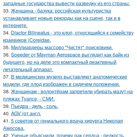
западные государства вывести разведку из его страны.
33.
Женщина - базука: российская культуристка
устанавливает новые рекорды как на сцене, так и в
интернете.
34.
Diactor Bilineatus - это клоп, относящийся к семейству
краевиков (Coreidae.
35.
Миллиардеры массово "Чистят" поисковики.
36.
Speeder от Mayman Aerospace выглядит как байк из
будущего, но на деле это компактный реактивный
летательный аппарат.
37.
В медицинских музеях выставляют анатомические
модели, где плод изображен в сидячем положении.
38.
Женщинам - волонтёрам запретили убирать мазут на
пляжах Туапсе, - СМИ.
39.
Пьедра - дель - соль.
40.
AGV (от англ.
41.
5 советов от гениального врача хирурга Николая
Амосова.
42.
Ученые объяснили, почему рак сердца - редкость.