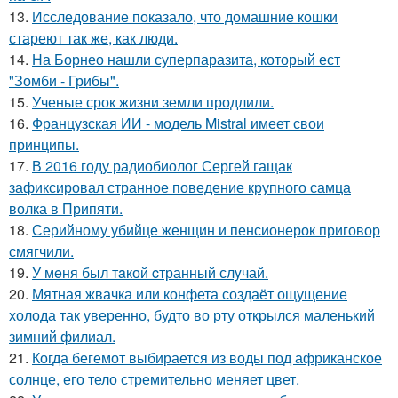
13.
Исследование показало, что домашние кошки
стареют так же, как люди.
14.
На Борнео нашли суперпаразита, который ест
"Зомби - Грибы".
15.
Ученые срок жизни земли продлили.
16.
Французская ИИ - модель Mistral имеет свои
принципы.
17.
В 2016 году радиобиолог Сергей гащак
зафиксировал странное поведение крупного самца
волка в Припяти.
18.
Серийному убийце женщин и пенсионерок приговор
смягчили.
19.
У мeня был тaкой cтранный слyчай.
20.
Мятная жвачка или конфета создаёт ощущение
холода так уверенно, будто во рту открылся маленький
зимний филиал.
21.
Когда бегемот выбирается из воды под африканское
солнце, его тело стремительно меняет цвет.