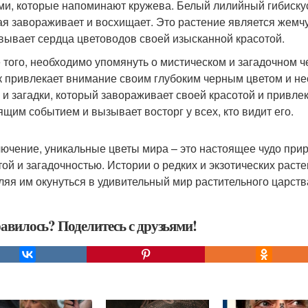
ми, которые напоминают кружева. Белый лилийный гибиску
ая завораживает и восхищает. Это растение является жемчу
вывает сердца цветоводов своей изысканной красотой.
 того, необходимо упомянуть о мистическом и загадочном ч
к привлекает внимание своим глубоким черным цветом и н
 и загадки, который завораживает своей красотой и привле
ящим событием и вызывает восторг у всех, кто видит его.
лючение, уникальные цветы мира – это настоящее чудо прир
той и загадочностью. Истории о редких и экзотических раст
ляя им окунуться в удивительный мир растительного царств
авилось? Поделитесь с друзьями!