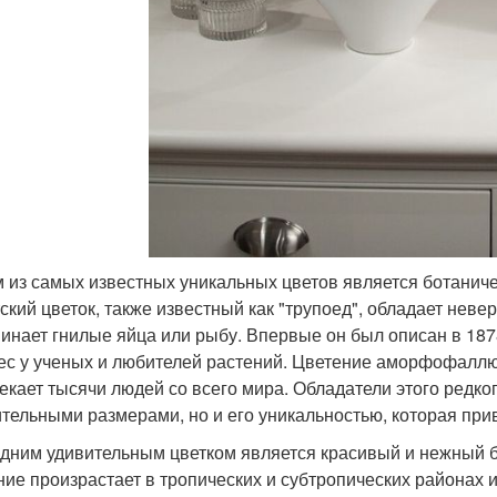
 из самых известных уникальных цветов является ботанич
тский цветок, также известный как "трупоед", обладает нев
инает гнилые яйца или рыбу. Впервые он был описан в 1878
ес у ученых и любителей растений. Цветение аморфофаллюс
екает тысячи людей со всего мира. Обладатели этого редког
тельными размерами, но и его уникальностью, которая пр
дним удивительным цветком является красивый и нежный б
ние произрастает в тропических и субтропических районах