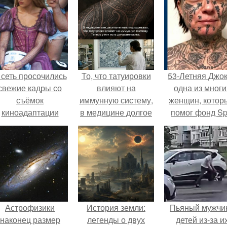
 сеть просочились
То, что татуировки
53-Летняя Джок
свежие кадры со
влияют на
одна из многи
съёмок
иммунную систему,
женщин, котор
киноадаптации
в медицине долгое
помог фонд Spi
Рапунцель", и всё
время
van Tattoo,
внимание
рассматривалось
основанный 
моментально
лишь как гипотеза.
Роттердаме.
оказалось
риковано к Тиган
крофт.
Астрофизики
История земли:
Пьяный мужчи
наконец размер
легенды о двух
детей из-за и