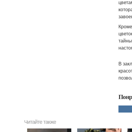
цвета
котор
завое
Кроме
цвето
тайны
насто
В зак
красо
позво
Понр
Читайте также