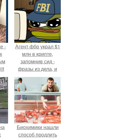
е -
Агент фбр украл $1
х
млн в крипте,
ым
запомнив сид -
jt
фразы из дела, и
советовался с
в
Chatgpt, как их
потратить.
на
Биохимики нашли
х
способ продлить