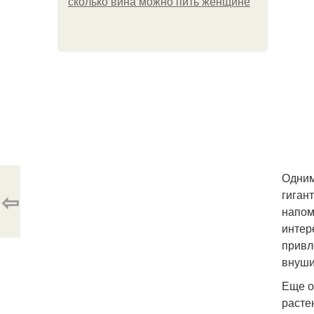
сколько вина можно пить женщине
Одним
⇦
гиган
напом
интер
привл
внуши
Еще о
расте