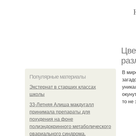
Цве
раз
В мир
Популярные материалы
загад
уника
Экстернат в старших классах
окуну
школы
то не
33-Летняя Алиша макдугалл
принимала препараты для
похудения на фоне
полиэндокринного метаболического
овариального синдрома.