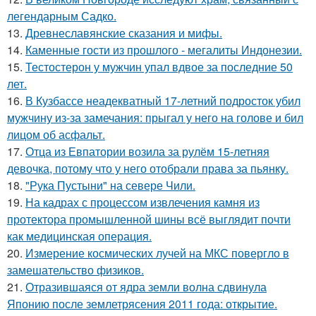
легендарным Садко.
13.
Древнеславянские сказания и мифы.
14.
Каменные гости из прошлого - мегалиты Индонезии.
15.
Тестостерон у мужчин упал вдвое за последние 50
лет.
16.
В Кузбассе неадекватный 17-летний подросток убил
мужчину из-за замечания: прыгал у него на голове и бил
лицом об асфальт.
17.
Отца из Евпатории возила за рулём 15-летняя
девочка, потому что у него отобрали права за пьянку.
18.
"Рука Пустыни" на севере Чили.
19.
На кадрах с процессом извлечения камня из
протектора промышленной шины всё выглядит почти
как медицинская операция.
20.
Измерение космических лучей на МКС повергло в
замешательство физиков.
21.
Отразившаяся от ядра земли волна сдвинула
Японию после землетрясения 2011 года: открытие.