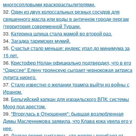
многосопловыми краскораспылителями.
32.
Один из двух колоссальных резных сосудов для
священного масла или воды в античном городе пергам
(территория современной Турции.
33.
Катерина шпица стала мамой во второй раз.
34.
Загадка таримских мумий.
35.
Счастья стало меньше: индекс упал до минимума за
15 лет.
36.
Кристофер Нолан официально подтвердил, что в его
"Одиссее" Елену троянскую сыграет чернокожая актриса
лупита нионго.
37.
Стало известно о желании трампа выйти из войны с
Ираном.
38.
Бельгийский капкан для израильского ВПК: системы
Moog под арестом.
39.
"Вторглась в Отношения": бывшая возлюбленная
Димы Масленникова заявила, что Клава кока увела его у
нее.
40.
Долгое время считалось, что жертвы погибают от