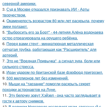
северной америки.
3.
Суд в Москве отказался признавать ИИ - Арты
творчеством.
4.
Окаменелость возрастом 80 млн лет раскрыла, почему
змеи ползают.
5.
"Выбросить его за Борт" - 44-летняя Алёна водонаева
остро отреагировала на орущего ребёнка.
6.
Перед вами стент - миниатюрная металлическая
сетчатая трубка, работающая как "Расширитель" для
артерий.
7.
Это не "Вредная Привычка", а сигнал зуда, боли или
сильного стресса.
8.
Иран ударом по британской базе фэрфорд пригрозил.
9.
500 миллионов лет без изменений.
10.
Мыши на "тарзанке" помогли раскрыть секрет
походки астронавтов на Луне.
11.
Эту белочку зовут Хэйзел - она часто заглядывает в
гости к автору снимков.
12.
В великом Новгороде исследуют храм, связанный с