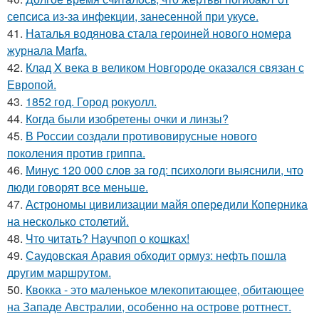
сепсиса из-за инфекции, занесенной при укусе.
41.
Наталья водянова стала героиней нового номера
журнала Marfa.
42.
Клад X века в великом Новгороде оказался связан с
Европой.
43.
1852 год. Город рокуолл.
44.
Когда были изобретены очки и линзы?
45.
В России создали противовирусные нового
поколения против гриппа.
46.
Минус 120 000 слов за год: психологи выяснили, что
люди говорят все меньше.
47.
Астрономы цивилизации майя опередили Коперника
на несколько столетий.
48.
Что читать? Научпоп о кошках!
49.
Саудовская Аравия обходит ормуз: нефть пошла
другим маршрутом.
50.
Квокка - это маленькое млекопитающее, обитающее
на Западе Австралии, особенно на острове роттнест.